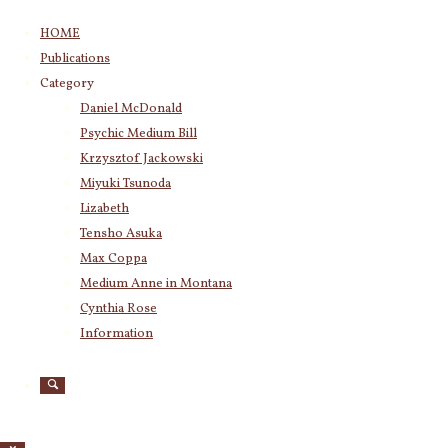
コ
HOME
ン
Publications
テ
Category
ン
Category
Daniel McDonald
ツ
Daniel McDonald
(243)
Psychic Medium Bill
へ
Psychic Medium Bill
(11)
ス
Krzysztof Jackowski
Katherine
(23)
キ
Miyuki Tsunoda
Krzysztof Jackowski
(83)
ッ
Lizabeth
Miyuki Tsunoda
(2,920)
あなたの魂
プ
Tensho Asuka
Lizabeth
(255)
が望んでい
Max Coppa
Tensho Asuka
(3,029)
るのは、失
Medium Anne in Montana
Amanda Coppa
(210)
Cynthia Rose
Max Coppa
(403)
敗を怖れ何
Medium Anne in Montana
(21)
Information
もしないで
Cynthia Rose
(4)
過ごすこと
ではなく、
Archives
行動するこ