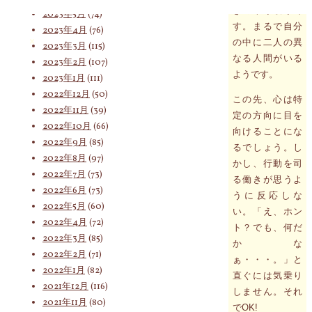
きのやり取りで
2023年5月
(74)
す。まるで自分
2023年4月
(76)
索
の中に二人の異
2023年3月
(115)
なる人間がいる
2023年2月
(107)
ようです。
2023年1月
(111)
2022年12月
(50)
対
この先、心は特
2022年11月
(39)
定の方向に目を
2022年10月
(66)
向けることにな
2022年9月
(85)
るでしょう。し
象:
2022年8月
(97)
かし、行動を司
2022年7月
(73)
る働きが思うよ
2022年6月
(73)
うに反応しな
2022年5月
(60)
い。「え、ホン
2022年4月
(72)
ト？でも、何だ
2022年3月
(85)
かな
2022年2月
(71)
ぁ・・・。」と
2022年1月
(82)
直ぐには気乗り
2021年12月
(116)
しません。それ
2021年11月
(80)
でOK!