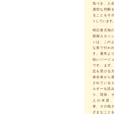
気づき、人
適切な判断
ることをサ
トしています
明日香天翔
面個人セッ
ンは、この
な形で行わ
す。通常よ
短いバージ
です。まず
定を受ける
体全体から
されている
ルギーを読
り、現状、
人の本質、
来、その他
ざまなこと