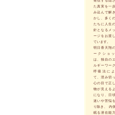
発信する隠
た真実を一
み込んで解
かし、多く
たちに人生
針となるメ
ージをお渡
ています。
明日香天翔
ークショッ
は、独自の
ルギーワー
呼吸法によ
て、澄み切
心の目で正
物が見える
になり、日
迷いや苦悩
り除き、 内
眠る潜在能