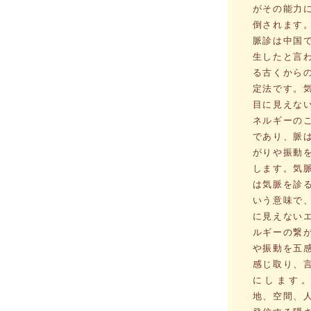
がその能力
倒されます
脈診は中国
生したと言
る古くから
定法です。
目に見えな
ネルギーの
であり、脈
がりや振動
します。気
は気脈を診
いう意味で
に見えない
ルギーの繋
や振動を五
感じ取り、
にします。
地、空間、