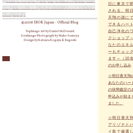
今いる場所が心地よくないなら、辛抱していないで
日に東京で
心地よい場所に移動した方がいい。人間関係だって全
される、明
く同じですよ
天翔の誰に
©2018 IBOK Japan - Official Blog
できるハー
自己浄化の
TopImage Art by Daniel McDonald
IconImage Photograph by Maho Someya
クショップ
Design by Katsura Kogayu & Rugeshi
なたのエネ
ーもチェッ
ます～（10
のお申し込み
☆明日香天翔
あなたのハー
の状態鑑定の
申込みが始ま
ました。
☆明日香天
アリゾナと
イ島で厳選