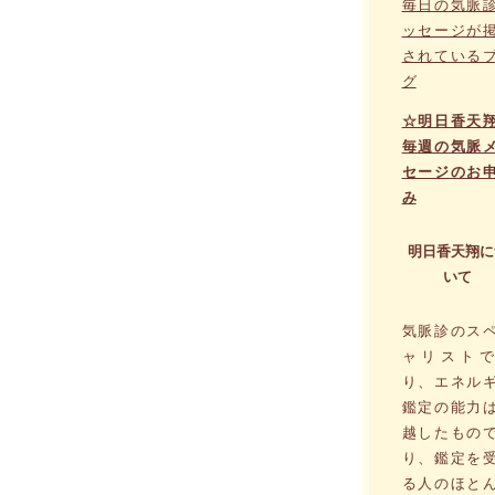
毎日の気脈
ッセージが
されている
グ
☆明日香天
毎週の気脈
セージのお
み
明日香天翔に
いて
気脈診のス
ャリストで
り、エネル
鑑定の能力
越したもの
り、鑑定を
る人のほと