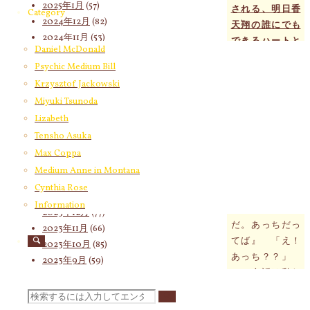
2025年1月
(57)
される、明日香
Category
2024年12月
(82)
天翔の誰にでも
2024年11月
(53)
できるハートと
Daniel McDonald
2024年10月
(65)
自己浄化のワー
Psychic Medium Bill
2024年9月
(58)
クショップ～あ
Krzysztof Jackowski
2024年8月
(65)
なたのエネルギ
2024年7月
(63)
Miyuki Tsunoda
ーもチェックし
2024年6月
(72)
Lizabeth
ます～（10名）
2024年5月
(72)
Tensho Asuka
のお申し込み
2024年4月
(72)
Max Coppa
『あっちだ
2024年3月
(70)
Medium Anne in Montana
よ』 「あっち
2024年2月
(55)
Cynthia Rose
てどっちよ」
2024年1月
(66)
Information
『何言ってるん
2023年12月
(77)
だ。あっちだっ
2023年11月
(66)
てば』 「え！
2023年10月
(85)
あっち？？」
2023年9月
(59)
この会話は私た
2023年8月
(91)
ちの感性の働き
2023年7月
(89)
検
と行動を司る働
2023年6月
(62)