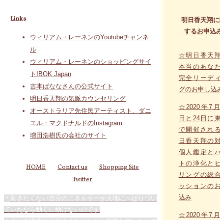
Links
明日香天翔に
するお申込
ウィリアム・レーネンのYoutubeチャンネ
ル
☆明日香天
ウィリアム・レーネンのショッピングサイ
本当のあな
トIBOK Japan
完全リーデ
吉本ばななさんの公式サイト
グのお申し込
明日香天翔の気脈カウンセリング
☆2020年7月
オーストラリア先住民アーティスト、ダニ
日と24日に
エル・マクドナルドのInstagram
で開催され
増田浩樹氏の会社のサイト
日香天翔の
個人鑑定と
トの浄化と
HOME
Contact us
Shopping Site
リングの総
Twitter
ッションの
込み
動きたくない自分のエネルギーが大地にへばりつい
ていたなら動くに動けないのです
☆2020年7月