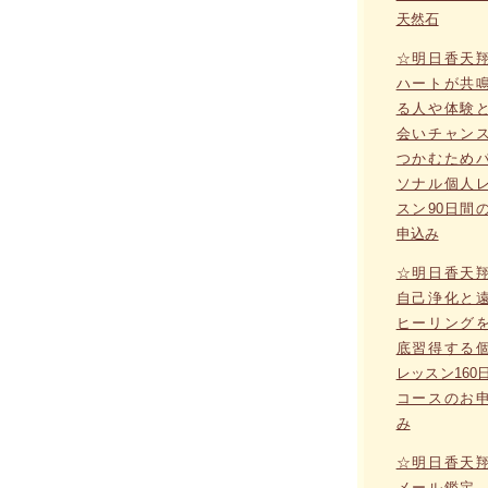
天然石
☆明日香天
ハートが共
る人や体験
会いチャン
つかむため
ソナル個人
スン90日間
申込み
☆明日香天
自己浄化と
ヒーリング
底習得する
レッスン160
コースのお
み
☆明日香天
メール鑑定