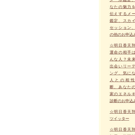
なたの魅力
伝えするメ
鑑定、スカ
セッション
の他のお申込
☆明日香天
運命の相手
んな人？未
出会いリー
ング、気に
人との相性
断、あなた
家のエネル
診断のお申込
☆明日香天
ツイッター
☆明日香天