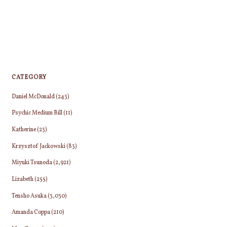
CATEGORY
Daniel McDonald
(243)
Psychic Medium Bill
(11)
Katherine
(23)
Krzysztof Jackowski
(83)
Miyuki Tsunoda
(2,921)
Lizabeth
(255)
Tensho Asuka
(3,030)
Amanda Coppa
(210)