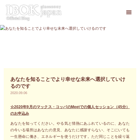
コ
ン
テ
ン
ツ
へ
ス
キ
ッ
プ
あなたを知ることでより幸せな未来へ選択していけ
るのです
2020.09.06
☆2020年9月のマックス・コッパのMeetでの個人セッション（45分）
のお申込み
あなたを知ってください。やる気と情熱にあふれているのに、あなた
の今いる場所はあなたの意見、あなたに感謝すらない、そこにいても
一生懸命に働き、エネルギーを使うだけです。ただ同じことを繰り返