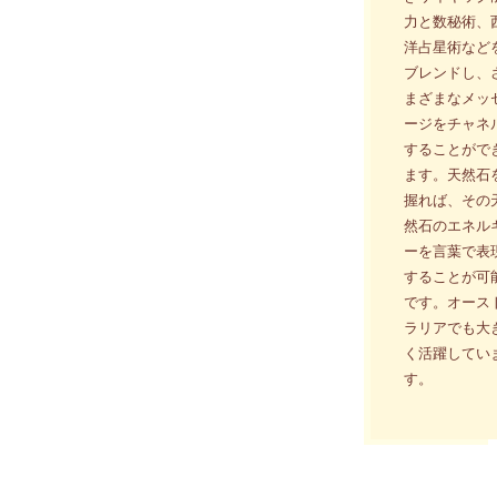
力と数秘術、
洋占星術など
ブレンドし、
まざまなメッ
ージをチャネ
することがで
ます。天然石
握れば、その
然石のエネル
ーを言葉で表
することが可
です。オース
ラリアでも大
く活躍してい
す。