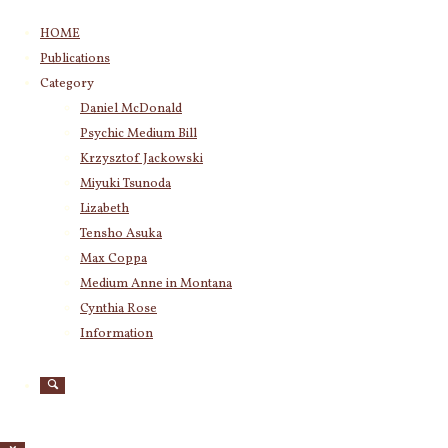
コ
HOME
ン
Publications
テ
Category
ン
Category
Daniel McDonald
ツ
Daniel McDonald
(243)
Psychic Medium Bill
へ
Psychic Medium Bill
(11)
ス
Krzysztof Jackowski
Katherine
(23)
キ
Miyuki Tsunoda
Krzysztof Jackowski
(83)
ッ
Lizabeth
Miyuki Tsunoda
(2,921)
変化に対処
プ
Tensho Asuka
Lizabeth
(255)
する力を与
Max Coppa
Tensho Asuka
(3,030)
え、次の着
Medium Anne in Montana
Amanda Coppa
(210)
Cynthia Rose
Max Coppa
(403)
地点へとあ
Medium Anne in Montana
(21)
Information
なたを導く
Cynthia Rose
(4)
パワフルな
ロードナイ
Archives
トのペンダ