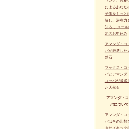
リング、数秘
によるあなた
子供をもっと
解し、潜在力
知る 、メール
定のお申込み
アマンダ・コ
パが厳選した
然石
マックス・コ
パとアマンダ
コッパが厳選
た天然石
アマンダ・コ
パについて
アマンダ・コ
パはその比類
きサイキック