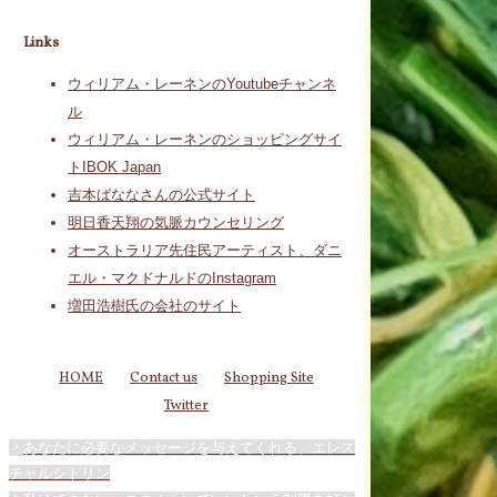
Links
ウィリアム・レーネンのYoutubeチャンネ
ル
ウィリアム・レーネンのショッピングサイ
トIBOK Japan
吉本ばななさんの公式サイト
明日香天翔の気脈カウンセリング
オーストラリア先住民アーティスト、ダニ
エル・マクドナルドのInstagram
増田浩樹氏の会社のサイト
HOME
Contact us
Shopping Site
Twitter
あなたに必要なメッセージを与えてくれる、エレス
チャルシトリン