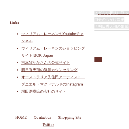
どんな状況に陥っ
自分の心がけ次第
Links
明日香天翔の気脈診
ウィリアム・レーネンのYoutubeチャ
ンネル
ウィリアム・レーネンのショッピング
サイトIBOK Japan
吉本ばななさんの公式サイト
明日香天翔の気脈カウンセリング
オーストラリア先住民アーティスト、
ダニエル・マクドナルドのInstagram
増田浩樹氏の会社のサイト
HOME
Contact us
Shopping Site
Twitter