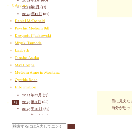
2025年2月
(60)
Category
2025年1月
(57)
2024年12月
(82)
2024年11月
(53)
Daniel McDonald
2024年10月
(65)
Psychic Medium Bill
年に一度は
2024年9月
(58)
Krzysztof Jackowski
つもしんみ
2024年8月
(65)
Miyuki Tsunoda
2024年7月
(63)
Lizabeth
私たちは、
2024年6月
(72)
Tensho Asuka
ると「無理
2024年5月
(72)
Max Coppa
2024年4月
(72)
Medium Anne in Montana
無理してま
2024年3月
(70)
Cynthia Rose
無理してま
2024年2月
(55)
Information
無理してま
2024年1月
(66)
2023年12月
(77)
目に見えな
2023年11月
(66)
自分が思っ
2023年10月
(85)
2023年9月
(59)
ハートが悲
2023年8月
(91)
検
ょうか。そ
2023年7月
(89)