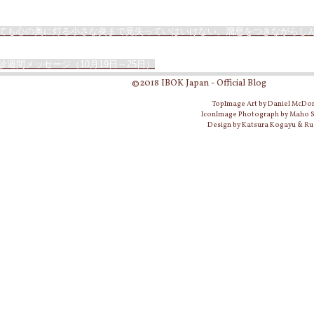
ても心の奥に灯る小さな炎まで見失っていはいけない。溜息をつきながらし
週間メッセージ（10月19日～25日）
©2018 IBOK Japan - Official Blog
TopImage Art by Daniel McDo
IconImage Photograph by Maho
Design by Katsura Kogayu & Ru