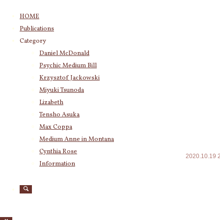
コ
HOME
ン
Publications
テ
Category
Category
ン
Daniel McDonald
ツ
Psychic Medium Bill
(11)
Psychic Medium Bill
へ
Katherine
(23)
ス
Krzysztof Jackowski
Krzysztof Jackowski
(83)
キ
Miyuki Tsunoda
Daniel McDonald
(243)
ッ
Miyuki Tsunoda
(2,916)
Lizabeth
プ
Lizabeth
(255)
Tensho Asuka
事ある
Tensho Asuka
(3,027)
Max Coppa
常々考
Amanda Coppa
(210)
Medium Anne in Montana
Max Coppa
(403)
Cynthia Rose
2020.10.19
Medium Anne in Montana
(21)
Information
☆2020
Cynthia Rose
(4)
のお申し込
☆2020
します～（
Archives