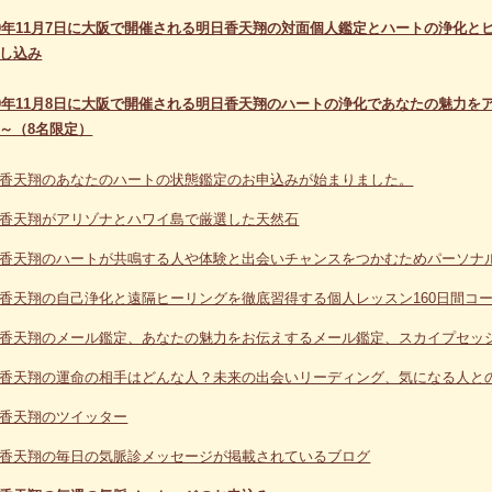
20年11月7日に大阪で開催される明日香天翔の対面個人鑑定とハートの浄化
し込み
20年11月8日に大阪で開催される明日香天翔のハートの浄化であなたの魅力
～（8名限定）
香天翔のあなたのハートの状態鑑定のお申込みが始まりました。
香天翔がアリゾナとハワイ島で厳選した天然石
香天翔のハートが共鳴する人や体験と出会いチャンスをつかむためパーソナル
香天翔の自己浄化と遠隔ヒーリングを徹底習得する個人レッスン160日間コ
香天翔のメール鑑定、あなたの魅力をお伝えするメール鑑定、スカイプセッ
香天翔の運命の相手はどんな人？未来の出会いリーディング、気になる人と
香天翔のツイッター
香天翔の毎日の気脈診メッセージが掲載されているブログ