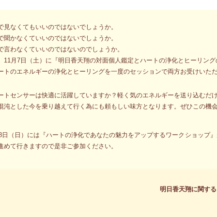
々考えています。
で見なくてもいいのではないでしょうか。
で聞かなくていいのではないでしょうか。
で言わなくていいのではないのでしょうか。
 11月7日（土）に『明日香天翔の対面個人鑑定とハートの浄化とヒーリン
ートのエネルギーの浄化とヒーリングを一度のセッションで両方お受けいた
ートセンサーは快適に活躍していますか？軽く気のエネルギーを送り込むだ
混沌とした今を乗り越えて行く為にも頼もしい味方となります。ぜひこの機
。
月8日（日）には『ハートの浄化であなたの魅力をアップするワークショップ
進めて行きますので是非ご参加ください。
明日香天翔に関する