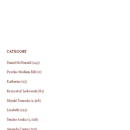
CATEGORY
Daniel McDonald
(243)
Psychic Medium Bill
(11)
Katherine
(23)
Krzysztof Jackowski
(83)
Miyuki Tsunoda
(2,918)
Lizabeth
(255)
Tensho Asuka
(3,028)
Amanda Coppa
(210)