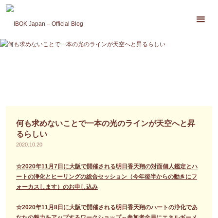
コ
ン
テ
ン
ツ
へ
ス
キ
ッ
プ
何も求めないことで一本の光のラインが天空へと昇
るらしい
2020.10.20
☆2020年11月7日に大阪で開催される明日香天翔の対面個人鑑定とハ
ートの浄化とヒーリングの総合セッション（今年後半からの動きにフ
ォーカスします）のお申し込み
☆2020年11月8日に大阪で開催される明日香天翔のハートの浄化であ
なたの魅力をアップするワークショップ～参加者全員にエネルギーメ