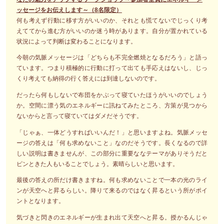
ッセージをお伝えします～（8名限定）
何も考えず行動に移す方がいいのか、それとも慌てないでじっくり考
えててから進む方がいいのか迷う時があります。自分が置かれている
状況によって判断は変わることになります。
今朝の気脈メッセージは「どちらも不完全燃焼となるだろう」と語っ
ています。つまり積極的に行動に打って出ても手応えはないし、じっ
くり考えても納得の行く答えには到達しないのです。
だったら何もしないで布団をかぶって寝ていたほうがいいのでしょう
か。空間に漂う気のエネルギーに訊ねてみたところ、方策が見つから
ないからと言って寝ていてはダメだそうです。
「じゃぁ、一体どうすればいいんだ！」と思いますよね。気脈メッセ
ージの答えは「何も求めないこと」なのだそうです。長くなるので詳
しい説明は書きませんが、この部分に重要ななテーマがありそうだと
ピンときた人もいることでしょう。素晴らしいと思います。
最後の答えの所だけ書きますね。何も求めないことで一本の光のライ
ンが天空へと昇るらしい。降りて来るのではなく昇るという所がポイ
ントとなります。
気づきと閃きのエネルギーが生まれ出て天空へと昇る。授かるんじゃ