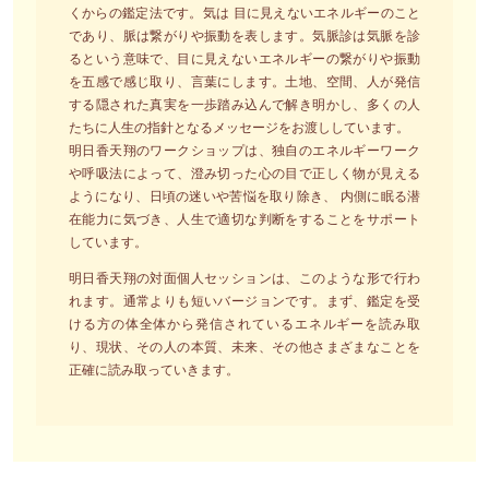
くからの鑑定法です。気は 目に見えないエネルギーのこと
であり、脈は繋がりや振動を表します。気脈診は気脈を診
るという意味で、目に見えないエネルギーの繋がりや振動
を五感で感じ取り、言葉にします。土地、空間、人が発信
する隠された真実を一歩踏み込んで解き明かし、多くの人
たちに人生の指針となるメッセージをお渡ししています。
明日香天翔のワークショップは、独自のエネルギーワーク
や呼吸法によって、澄み切った心の目で正しく物が見える
ようになり、日頃の迷いや苦悩を取り除き、 内側に眠る潜
在能力に気づき、人生で適切な判断をすることをサポート
しています。
明日香天翔の対面個人セッションは、このような形で行わ
れます。通常よりも短いバージョンです。まず、鑑定を受
ける方の体全体から発信されているエネルギーを読み取
り、現状、その人の本質、未来、その他さまざまなことを
正確に読み取っていきます。