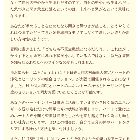
なくて自分の中心から生まれだすのです。自分の中心から生まれだし
た気づきと閃き天空に登るというのは、未来へと繋がるという意味に
なります。
あなたが求めることを止めたなら閃きと気づきが起こる。どうやらそ
れは今までたどってきた延長線的なモノではなくて新しいい道とか新
しい方向性のようです。
冒頭に書きました「どちらも不完全燃焼となるだろう」。これはがっ
かりするとか途方に暮れる状況を示しているのではなく、新たな展開
を知らせるあなたへのサインなのかもしれません。
※お知らせ 11月7日（土）に『明日香天翔の対面個人鑑定とハートの
浄化とヒーリングの総合セッション』が大阪で開催されることになり
ました。対面個人鑑定とハートのエネルギーの浄化とヒーリングを一
度のセッションで両方お受けいただくことが可能です。
あなたのハートセンサーは快適に活躍していますか？軽く気のエネル
ギーを送り込むだけで簡単に今の状態が判明します。ハートで受け止
めハートの声を聞く習慣は混沌とした今を乗り越えて行く為にも頼も
しい味方となります。ぜひこの機会に、自分で自分の体やハートをク
リアにする浄化の方法を身に付けましょう。
また。11月8日（日）には『ハートの浄化であなたの魅力をアップする