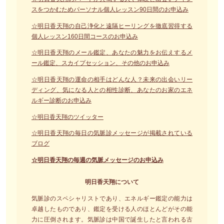
スをつかむためパーソナル個人レッスン90日間のお申込み
☆明日香天翔の自己浄化と遠隔ヒーリングを徹底習得する
個人レッスン160日間コースのお申込み
☆明日香天翔のメール鑑定、あなたの魅力をお伝えするメ
ール鑑定、スカイプセッション、その他のお申込み
☆明日香天翔の運命の相手はどんな人？未来の出会いリー
ディング、気になる人との相性診断、あなたのお家のエネ
ルギー診断のお申込み
☆明日香天翔のツイッター
☆明日香天翔の毎日の気脈診メッセージが掲載されている
ブログ
☆明日香天翔の毎週の気脈メッセージのお申込み
明日香天翔について
気脈診のスペシャリストであり、エネルギー鑑定の能力は
卓越したものであり、鑑定を受ける人のほとんどがその能
力に圧倒されます。気脈診は中国で誕生したと言われる古