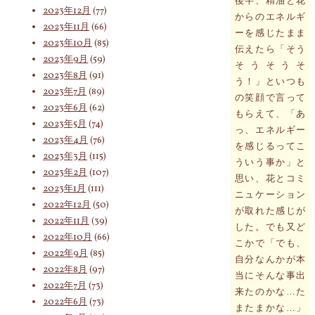
後半、精油と花
2023年12月
(77)
からのエネルギ
2023年11月
(66)
ーを感じたまま
2023年10月
(85)
伝えたら「そう
2023年9月
(59)
そうそうそ
2023年8月
(91)
う！」といつも
2023年7月
(89)
の笑顔で言って
2023年6月
(62)
もらえて、「あ
2023年5月
(74)
っ、エネルギー
2023年4月
(76)
を感じるってこ
2023年3月
(115)
ういう事か」と
2023年2月
(107)
思い、花とコミ
2023年1月
(111)
ニュケーション
2022年12月
(50)
が取れた感じが
2022年11月
(39)
した。でも又ど
2022年10月
(66)
こかで「でも、
2022年9月
(85)
自分なんかが本
2022年8月
(97)
当にそんな事出
2022年7月
(73)
来たのかな…た
2022年6月
(73)
またまかな…」