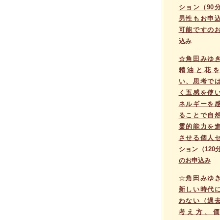
ション（90
男性もお申
可能ですの
込み
☆角田みゆ
精油と花を
い、思考で
く五感を使
ネルギーを
ることで自
霊的能力を
させる個人
ション（120
のお申込み
☆
角田みゆ
新しい時代
わない（過
考え方、価