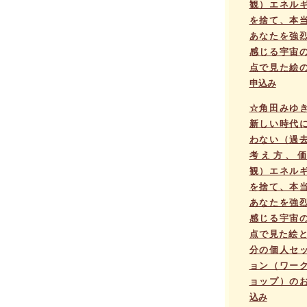
観）エネル
を捨て、本
あなたを強
感じる宇宙
点で見た絵
申込み
☆角田みゆ
新しい時代
わない（過
考え方、価
観）エネル
を捨て、本
あなたを強
感じる宇宙
点で見た絵と
分の個人セ
ョン（ワー
ョップ）の
込み