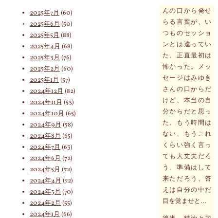
2025年8月
(75)
んの口から発せ
2025年7月
(60)
らる言葉が、い
2025年6月
(50)
索
つものセッショ
2025年5月
(88)
ンとは違ってい
2025年4月
(68)
た。正直最初は
2025年3月
(76)
対
怖かった。メッ
2025年2月
(60)
セージはみゆき
2025年1月
(57)
さんの口からだ
2024年12月
(82)
けど、本当の自
象:
2024年11月
(53)
分からだと思っ
2024年10月
(65)
た。もう時間は
2024年9月
(58)
ない、もうこれ
2024年8月
(65)
くらい強く言っ
2024年7月
(63)
ても大丈夫だろ
2024年6月
(72)
う、準備はして
2024年5月
(72)
来ただろう、答
2024年4月
(72)
えは自分の中だ
2024年3月
(70)
目を覚ませと…
2024年2月
(55)
2024年1月
(66)