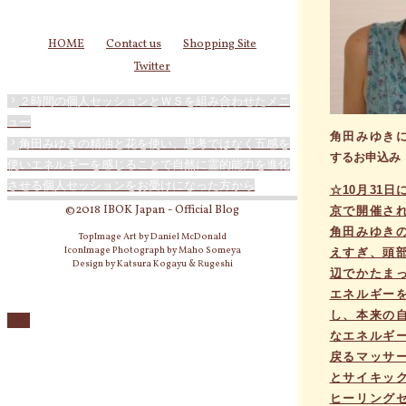
HOME
Contact us
Shopping Site
Twitter
２時間の個人セッションとＷＳを組み合わせたメニ
ュー
角田みゆき
角田みゆきの精油と花を使い、思考ではなく五感を
するお申込み
使いエネルギーを感じることで自然に霊的能力を進化
させる個人セッションをお受けになった方から
☆
10月31日
©2018 IBOK Japan - Official Blog
京で開催さ
角田みゆき
TopImage Art by Daniel McDonald
IconImage Photograph by Maho Someya
えすぎ、頭
Design by Katsura Kogayu & Rugeshi
辺でかたま
エネルギー
し、本来の
なエネルギ
戻るマッサ
とサイキッ
ヒーリング