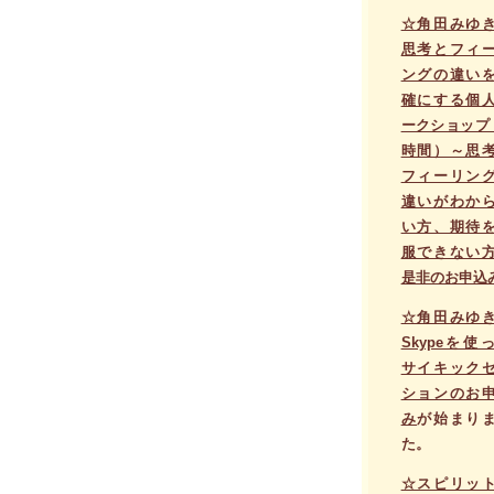
☆角田みゆ
思考とフィ
ングの違い
確にする個
ークショップ
時間）～思
フィーリン
違いがわか
い方、期待
服できない
是非のお申込
☆角田みゆ
Skypeを使
サイキック
ションのお
み
が始まり
た。
☆スピリッ