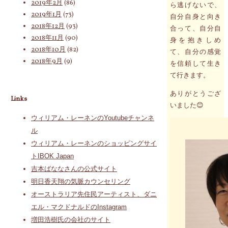
2019年2月
(86)
ら逃げないで、
2019年1月
(73)
自分自身と向き
2018年12月
(93)
合って、自分自
2018年11月
(90)
身を抱きしめ
2018年10月
(82)
て、自分の感覚
2018年9月
(9)
を信頼して生き
て行きます。
ありがとうござ
Links
いました😊
ウィリアム・レーネンのYoutubeチャンネ
ル
ウィリアム・レーネンのショッピングサイ
トIBOK Japan
吉本ばななさんの公式サイト
明日香天翔の気脈カウンセリング
オーストラリア先住民アーティスト、ダニ
エル・マクドナルドのInstagram
増田浩樹氏の会社のサイト