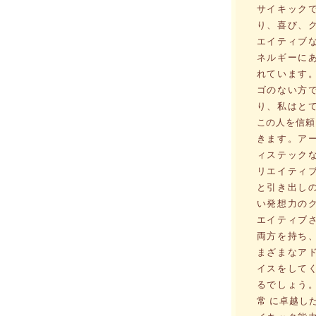
サイキック
り、喜び、
エイティブ
ネルギーに
れています
ゴのない方
り、私はと
この人を信頼
きます。ア
ィステック
リエイティ
と引き出し
い発想力の
エイティブ
両方を持ち
まざまなア
イスをして
るでしょう
常 に卓越し