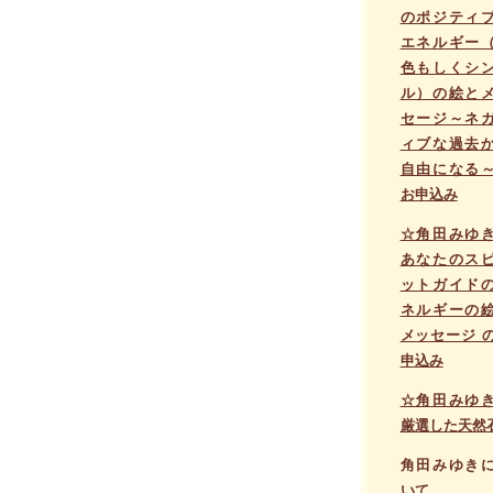
のポジティ
エネルギー
色もしくシ
ル）の絵と
セージ～ネ
ィブな過去
自由になる
お申込み
☆角田みゆ
あなたのス
ットガイド
ネルギーの
メッセージ 
申込み
☆角田みゆ
厳選した天然
角田みゆき
いて