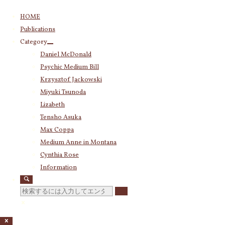
コ
HOME
ン
Publications
テ
Category
ン
Daniel McDonald
ツ
Psychic Medium Bill
へ
ス
Krzysztof Jackowski
キ
Miyuki Tsunoda
ッ
Lizabeth
プ
Tensho Asuka
Max Coppa
Medium Anne in Montana
Cynthia Rose
Information
検
索
対