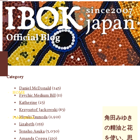
象:
Category
Daniel McDonald
(243)
HOME
Psychic Medium Bill
(11)
Katherine
(23)
Krzysztof Jackowski
(83)
Miyuki Tsunoda
(2,921)
角田みゆき
Publications
Lizabeth
(255)
の精油と花
Tensho Asuka
(3,030)
を使い、思
Amanda Coppa
(210)