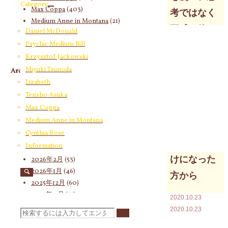
Category
Max Coppa
(403)
考ではなく
Medium Anne in Montana
(21)
五感を使い
Daniel McDonald
Cynthia Rose
(4)
Psychic Medium Bill
エネルギー
Krzysztof Jackowski
を感じるこ
Miyuki Tsunoda
Archives
とで自然に
Lizabeth
2026年8月
(19)
霊的能力を
Tensho Asuka
2026年7月
(58)
Max Coppa
進化させる
2026年6月
(60)
Medium Anne in Montana
2026年5月
(67)
個人セッシ
Cynthia Rose
2026年4月
(76)
ョンをお受
Information
2026年3月
(66)
けになった
2026年2月
(53)
2026年1月
(46)
方から
2025年12月
(60)
2025年11月
(55)
2020.10.23
2025年10月
(66)
2020.10.23
検
2025年9月
(62)
前半のみゆきさ