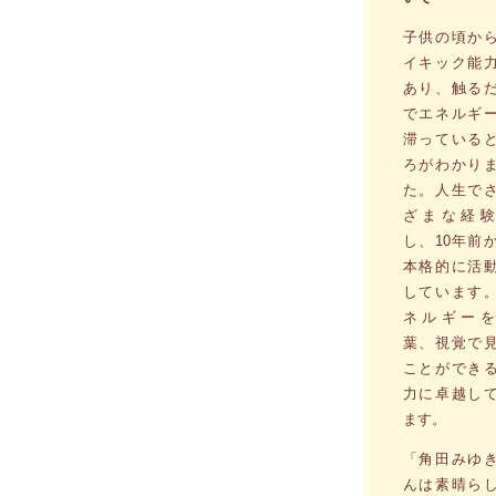
子供の頃か
イキック能
あり、触る
でエネルギ
滞っている
ろがわかり
た。人生で
ざまな経験
し、10年前
本格的に活
しています
ネルギーを
葉、視覚で
ことができ
力に卓越し
ます。
「角田みゆ
んは素晴ら