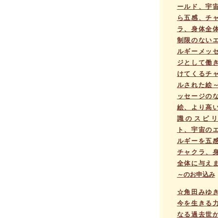
ールド、宇
ら五感、チ
ラ、身体全
制限のない
ルギーメッ
ジとして働
けてくるチ
ルされた絵
ッセージの
絵、より高
識のスピリ
ト、宇宙の
ルギーを五
チャクラ、
全体に与え
～のお申込み
☆角田みゆ
今を生きる
なる過去世