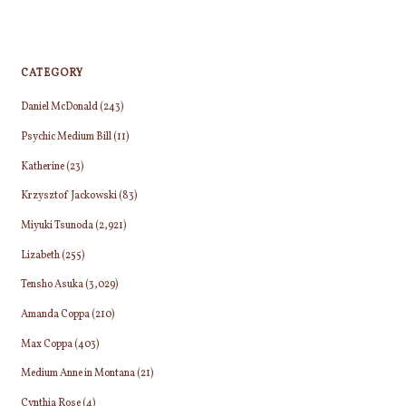
CATEGORY
Daniel McDonald
(243)
Psychic Medium Bill
(11)
Katherine
(23)
Krzysztof Jackowski
(83)
Miyuki Tsunoda
(2,921)
Lizabeth
(255)
Tensho Asuka
(3,029)
Amanda Coppa
(210)
Max Coppa
(403)
Medium Anne in Montana
(21)
Cynthia Rose
(4)