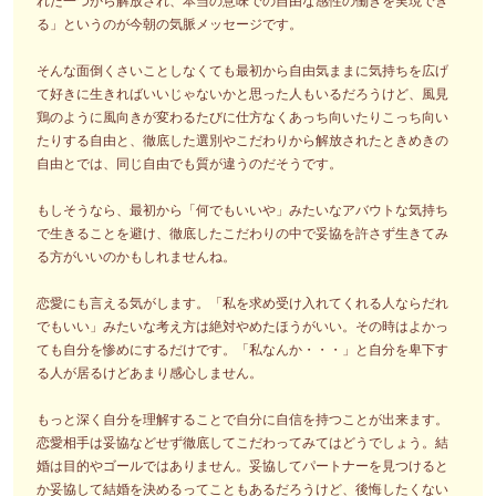
れた一つから解放され、本当の意味での自由な感性の働きを実現でき
る」というのが今朝の気脈メッセージです。
そんな面倒くさいことしなくても最初から自由気ままに気持ちを広げ
て好きに生きればいいじゃないかと思った人もいるだろうけど、風見
鶏のように風向きが変わるたびに仕方なくあっち向いたりこっち向い
たりする自由と、徹底した選別やこだわりから解放されたときめきの
自由とでは、同じ自由でも質が違うのだそうです。
もしそうなら、最初から「何でもいいや」みたいなアバウトな気持ち
で生きることを避け、徹底したこだわりの中で妥協を許さず生きてみ
る方がいいのかもしれませんね。
恋愛にも言える気がします。「私を求め受け入れてくれる人ならだれ
でもいい」みたいな考え方は絶対やめたほうがいい。その時はよかっ
ても自分を惨めにするだけです。「私なんか・・・」と自分を卑下す
る人が居るけどあまり感心しません。
もっと深く自分を理解することで自分に自信を持つことが出来ます。
恋愛相手は妥協などせず徹底してこだわってみてはどうでしょう。結
婚は目的やゴールではありません。妥協してパートナーを見つけると
か妥協して結婚を決めるってこともあるだろうけど、後悔したくない