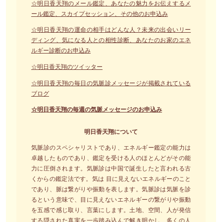
☆明日香天翔のメール鑑定、あなたの魅力をお伝えするメ
ール鑑定、スカイプセッション、その他のお申込み
☆明日香天翔の運命の相手はどんな人？未来の出会いリー
ディング、気になる人との相性診断、あなたのお家のエネ
ルギー診断のお申込み
☆明日香天翔のツイッター
☆明日香天翔の毎日の気脈診メッセージが掲載されている
ブログ
☆明日香天翔の毎週の気脈メッセージのお申込み
明日香天翔について
気脈診のスペシャリストであり、エネルギー鑑定の能力は
卓越したものであり、鑑定を受ける人のほとんどがその能
力に圧倒されます。気脈診は中国で誕生したと言われる古
くからの鑑定法です。気は 目に見えないエネルギーのこと
であり、脈は繋がりや振動を表します。気脈診は気脈を診
るという意味で、目に見えないエネルギーの繋がりや振動
を五感で感じ取り、言葉にします。土地、空間、人が発信
する隠された真実を一歩踏み込んで解き明かし、多くの人