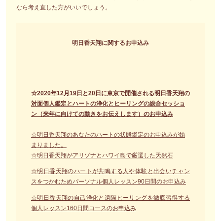
なら考え直した方がいいでしょう。
明日香天翔に関するお申込み
☆2020年12月19日と20日に東京で開催される明日香天翔の
対面個人鑑定とハートの浄化とヒーリングの総合セッショ
ン（来年に向けての動きをお伝えします）のお申込み
☆明日香天翔のあなたのハートの状態鑑定のお申込みが始
まりました。
☆明日香天翔がアリゾナとハワイ島で厳選した天然石
☆明日香天翔のハートが共鳴する人や体験と出会いチャン
スをつかむためパーソナル個人レッスン90日間のお申込み
☆明日香天翔の自己浄化と遠隔ヒーリングを徹底習得する
個人レッスン160日間コースのお申込み