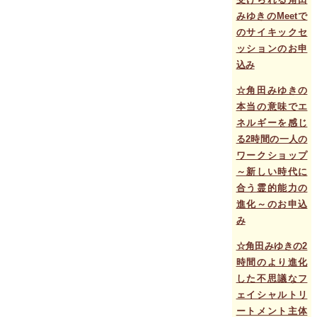
みゆきのMeetで
のサイキックセ
ッションのお申
込み
☆角田みゆきの
本当の意味でエ
ネルギーを感じ
る2時間の一人の
ワークショップ
～新しい時代に
合う霊的能力の
進化～のお申込
み
☆角田みゆきの2
時間のより進化
した不思議なフ
ェイシャルトリ
ートメント主体