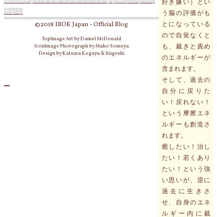
角田みゆきのサイキックセッションをお受けになった
好き嫌い）とい
方から
う脳の評価がも
とになっている
©2018 IBOK Japan - Official Blog
ので自覚なくと
TopImage Art by Daniel McDonald
も、裁きと責め
IconImage Photograph by Maho Someya
Design by Katsura Kogayu & Rugeshi
のエネルギーが
含まれます。
そして、過去の
自分に戻りた
い！戻れない！
という摩擦エネ
ルギーも創造さ
れます。
癒したい！治し
たい！若くあり
たい！という強
い思いが、逆に
過去に生きさ
せ、自身のエネ
ルギー内に裁