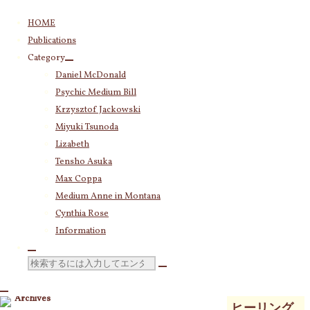
コ
HOME
ン
Publications
テ
Category
ン
Category
Daniel McDonald
ツ
Daniel McDonald
(243)
Psychic Medium Bill
へ
Psychic Medium Bill
(11)
ス
Krzysztof Jackowski
Katherine
(23)
キ
Miyuki Tsunoda
Krzysztof Jackowski
(83)
ッ
Lizabeth
Miyuki Tsunoda
(2,918)
角田みゆき
プ
Tensho Asuka
Lizabeth
(255)
の2時間のよ
Max Coppa
Tensho Asuka
(3,028)
り進化した
Medium Anne in Montana
Amanda Coppa
(210)
Cynthia Rose
Max Coppa
(403)
不思議なフ
Medium Anne in Montana
(21)
Information
ェイシャル
Cynthia Rose
(4)
トリートメ
検
索
ント主体の
対
Archives
ヒーリング