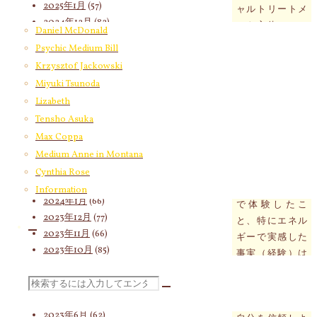
2025年1月
(57)
ャルトリートメ
2024年12月
(82)
ント主体のヒー
Daniel McDonald
2024年11月
(53)
リング＆セッシ
Psychic Medium Bill
2024年10月
(65)
ョンで是非、今
Krzysztof Jackowski
2024年9月
(58)
の自分の自然な
Miyuki Tsunoda
2024年8月
(65)
エネルギーを体
Lizabeth
2024年7月
(63)
験、実感してみ
Tensho Asuka
2024年6月
(72)
てください。
2024年5月
(72)
Max Coppa
日常に戻ると思
2024年4月
(72)
Medium Anne in Montana
考はすぐ支配体
2024年3月
(70)
制に戻そうとす
Cynthia Rose
2024年2月
(55)
るけれど、身体
Information
2024年1月
(66)
で体験したこ
2023年12月
(77)
と、特にエネル
2023年11月
(66)
ギーで実感した
2023年10月
(85)
事実（経験）は
2023年9月
(59)
消えません。
2023年8月
(91)
検
あとは、本人の
2023年7月
(89)
選択次第です。
2023年6月
(62)