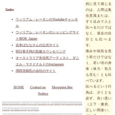
的に見て感じる
のは、人間は集
Links
合意識または、
ウィリアム・レーネンのYoutubeチャンネ
すり込みで人と
ル
比べるだけでは
ウィリアム・レーネンのショッピングサイ
なく、過去の自
トIBOK Japan
分とも比べま
す。
吉本ばななさんの公式サイト
痛みや病気を患
明日香天翔の気脈カウンセリング
う前だけではな
オーストラリア先住民アーティスト、ダニ
く、若い頃の身
エル・マクドナルドのInstagram
体（体力・気力
増田浩樹氏の会社のサイト
も含む）とも比
べています。
比べるという行
HOME
Contact us
Shopping Site
為は、少くとも
Twitter
必ず、良い悪い
この人生に招いた経験は全て必要なことだからどうに
（上下・優劣、
かできる！自分を信じて
正しい間違い、