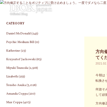
コ
ン
テ
ン
CATEGORY
ツ
へ
Daniel McDonald
(243)
ス
キ
Psychic Medium Bill
(11)
ッ
Katherine
(23)
方向
プ
てく
Krzysztof Jackowski
(83)
2021.02
Miyuki Tsunoda
(2,918)
今朝は
Lizabeth
(255)
転換さ
Tensho Asuka
(3,028)
何故そ
Amanda Coppa
(210)
して頑
Max Coppa
(403)
方向修