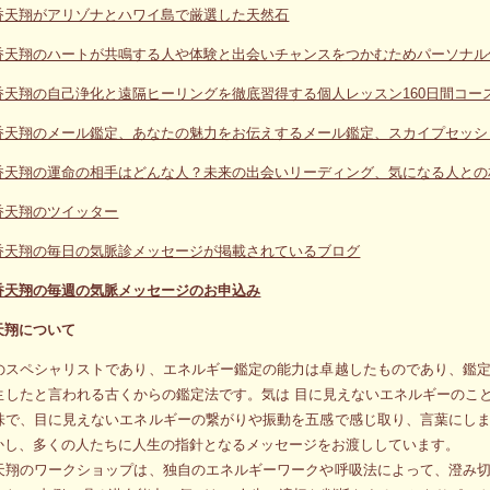
香天翔がアリゾナとハワイ島で厳選した天然石
香天翔のハートが共鳴する人や体験と出会いチャンスをつかむためパーソナル
香天翔の自己浄化と遠隔ヒーリングを徹底習得する個人レッスン160日間コー
香天翔のメール鑑定、あなたの魅力をお伝えするメール鑑定、スカイプセッシ
香天翔の運命の相手はどんな人？未来の出会いリーディング、気になる人との
香天翔のツイッター
香天翔の毎日の気脈診メッセージが掲載されているブログ
香天翔の毎週の気脈メッセージのお申込み
天翔について
のスペシャリストであり、エネルギー鑑定の能力は卓越したものであり、鑑
生したと言われる古くからの鑑定法です。気は 目に見えないエネルギーのこ
味で、目に見えないエネルギーの繋がりや振動を五感で感じ取り、言葉にし
かし、多くの人たちに人生の指針となるメッセージをお渡ししています。
天翔のワークショップは、独自のエネルギーワークや呼吸法によって、澄み