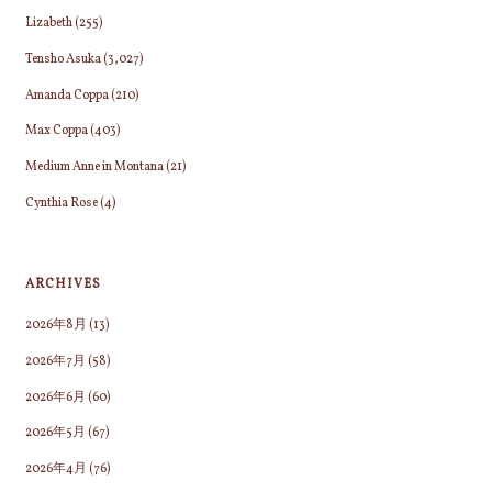
Lizabeth
(255)
Tensho Asuka
(3,027)
Amanda Coppa
(210)
Max Coppa
(403)
Medium Anne in Montana
(21)
Cynthia Rose
(4)
ARCHIVES
2026年8月
(13)
2026年7月
(58)
2026年6月
(60)
2026年5月
(67)
2026年4月
(76)