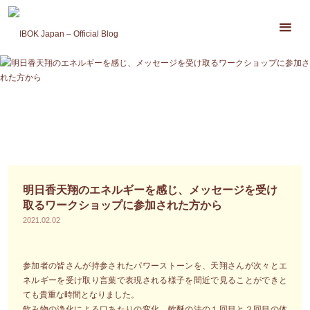
コ
ン
テ
ン
ツ
へ
ス
キ
ッ
プ
明日香天翔のエネルギーを感じ、メッセージを受け
取るワークショップに参加された方から
2021.02.02
参加者の皆さんが持参されたパワーストーンを、天翔さんが次々とエ
ネルギーを受け取り言葉で表現される様子を間近で見ることができと
ても貴重な時間となりました。
飲み物の浄化による口あたりの変化、軟酥の法の１回目と２回目の体