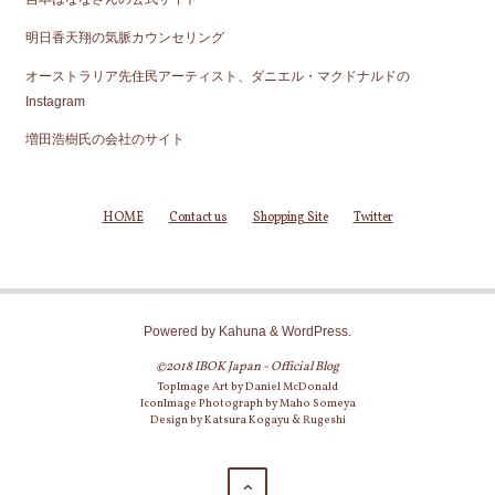
明日香天翔の気脈カウンセリング
オーストラリア先住民アーティスト、ダニエル・マクドナルドの
Instagram
増田浩樹氏の会社のサイト
HOME
Contact us
Shopping Site
Twitter
Powered by
Kahuna
&
WordPress
.
©2018 IBOK Japan - Official Blog
TopImage Art by Daniel McDonald
IconImage Photograph by Maho Someya
Design by Katsura Kogayu & Rugeshi