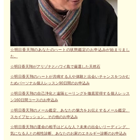
☆明日香天翔のあなたのハートの状態鑑定のお申込みが始まりまし
た。
☆明日香天翔がアリゾナとハワイ島で厳選した天然石
☆明日香天翔のハートが共鳴する人や体験と出会いチャンスをつかむ
ためパーソナル個人レッスン90日間のお申込み
☆明日香天翔の自己浄化と遠隔ヒーリングを徹底習得する個人レッス
ン160日間コースのお申込み
☆明日香天翔のメール鑑定、あなたの魅力をお伝えするメール鑑定、
スカイプセッション、その他のお申込み
☆明日香天翔の運命の相手はどんな人？未来の出会いリーディング、
気になる人との相性診断、あなたのお家のエネルギー診断のお申込み