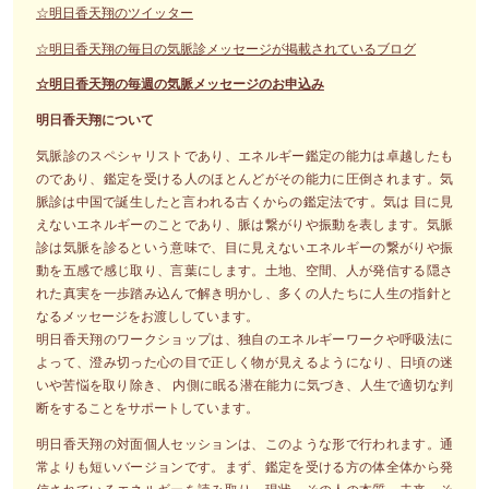
☆明日香天翔のツイッター
☆明日香天翔の毎日の気脈診メッセージが掲載されているブログ
☆明日香天翔の毎週の気脈メッセージのお申込み
明日香天翔について
気脈診のスペシャリストであり、エネルギー鑑定の能力は卓越したも
のであり、鑑定を受ける人のほとんどがその能力に圧倒されます。気
脈診は中国で誕生したと言われる古くからの鑑定法です。気は 目に見
えないエネルギーのことであり、脈は繋がりや振動を表します。気脈
診は気脈を診るという意味で、目に見えないエネルギーの繋がりや振
動を五感で感じ取り、言葉にします。土地、空間、人が発信する隠さ
れた真実を一歩踏み込んで解き明かし、多くの人たちに人生の指針と
なるメッセージをお渡ししています。
明日香天翔のワークショップは、独自のエネルギーワークや呼吸法に
よって、澄み切った心の目で正しく物が見えるようになり、日頃の迷
いや苦悩を取り除き、 内側に眠る潜在能力に気づき、人生で適切な判
断をすることをサポートしています。
明日香天翔の対面個人セッションは、このような形で行われます。通
常よりも短いバージョンです。まず、鑑定を受ける方の体全体から発