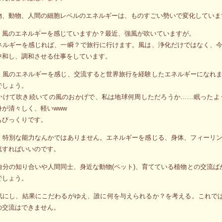
物、動物、人間の細胞レベルのエネルギーは、ものすごい勢いで変化していま
、風のエネルギーを感じていますか？最近、強風が吹いていますが。
ネルギーを感じれば、一瞬？で旅行に行けます。風は、浄化だけではなく、
中和し、調和させる仕事をしています。
、風のエネルギーを感じ、交流すると世界旅行を経験したエネルギーになれ
でしょう。
かけて吹き続いての風のおかげで、私は地球何周しただろうか……眠ったよ
身が清々しく、軽いwww
もびっくりです。
、特別な能力なんかではありません。エネルギーを感じる、身体、フィーリ
流すればいいのです。
自分の知り合いや人間同士、身近な動物(ペット)、育てている植物との交流ば
でしょう。
気にし、結果にこだわるがゆえ、誰に何を与えられるか？を考える。これでは
の交流はできません。