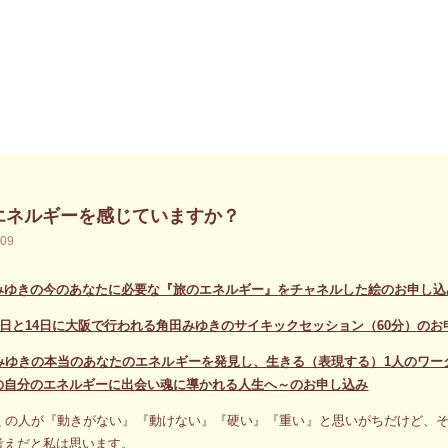
エネルギーを感じていますか？
.09
みゆきの今のあなたに必要な『旅のエネルギー』をチャネルした絵のお申し込
13日と14日に大阪で行われる角田みゆきのサイキックセッション（60分）のお
みゆきの本当のあなたのエネルギーを発見し、生きる（表現する）1人のワー
の自分のエネルギーに出会い魂に導かれる人生へ～のお申し込み
くの人が『動きがない』『動けない』『硬い』『重い』と思いがちだけど、
考えだと私は思います。