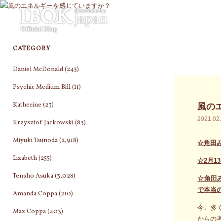
コ
ン
テ
ン
CATEGORY
ツ
へ
Daniel McDonald
(243)
ス
キ
Psychic Medium Bill
(11)
ッ
Katherine
(23)
風の
プ
2021.02
Krzysztof Jackowski
(83)
Miyuki Tsunoda
(2,918)
☆角田
Lizabeth
(255)
☆2月
Tensho Asuka
(3,028)
☆角田
で本当
Amanda Coppa
(210)
今、多
Max Coppa
(403)
からの