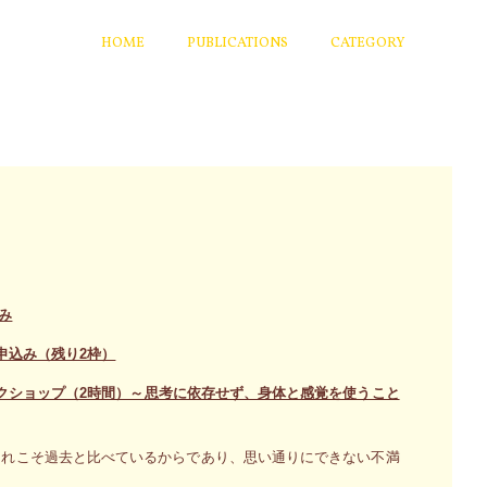
HOME
PUBLICATIONS
CATEGORY
み
申込み（残り2枠）
クショップ（2時間）～思考に依存せず、身体と感覚を使うこと
それこそ過去と比べているからであり、思い通りにできない不満