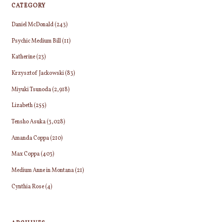
CATEGORY
Daniel McDonald
(243)
Psychic Medium Bill
(11)
Katherine
(23)
Krzysztof Jackowski
(83)
Miyuki Tsunoda
(2,918)
Lizabeth
(255)
Tensho Asuka
(3,028)
Amanda Coppa
(210)
Max Coppa
(403)
Medium Anne in Montana
(21)
Cynthia Rose
(4)