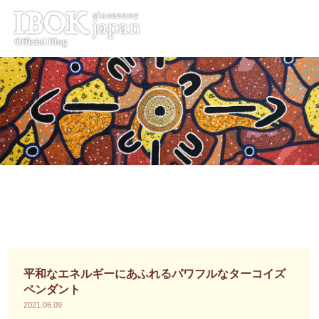
コ
ン
テ
ン
ツ
へ
ス
キ
ッ
プ
平和なエネルギーにあふれるパワフルなターコイズ
ペンダント
2021.06.09