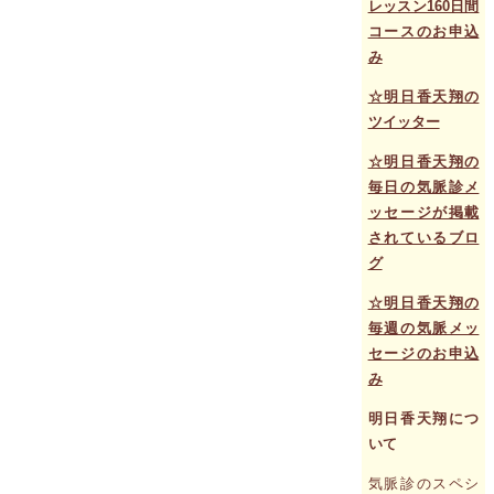
レッスン160日間
コースのお申込
み
☆明日香天翔の
ツイッター
☆明日香天翔の
毎日の気脈診メ
ッセージが掲載
されているブロ
グ
☆明日香天翔の
毎週の気脈メッ
セージのお申込
み
明日香天翔につ
いて
気脈診のスペシ