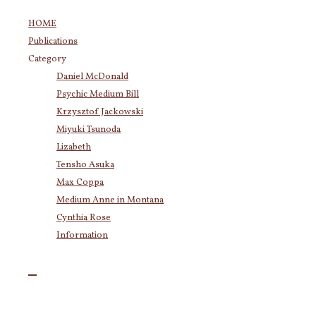
コ
HOME
ン
Publications
テ
Category
ン
Daniel McDonald
ツ
Category
Psychic Medium Bill
へ
Daniel McDonald
(243)
ス
Krzysztof Jackowski
Psychic Medium Bill
(11)
キ
Miyuki Tsunoda
Katherine
(23)
ッ
Lizabeth
Krzysztof Jackowski
(83)
プ
Tensho Asuka
Miyuki Tsunoda
(2,918)
否定するこ
Max Coppa
Lizabeth
(255)
となく自分
Medium Anne in Montana
Tensho Asuka
(3,028)
に起こる変
Cynthia Rose
Amanda Coppa
(210)
Max Coppa
(403)
Information
化を自然体
Medium Anne in Montana
(21)
で受け入れ
Cynthia Rose
(4)
ましょう。
「あなたの