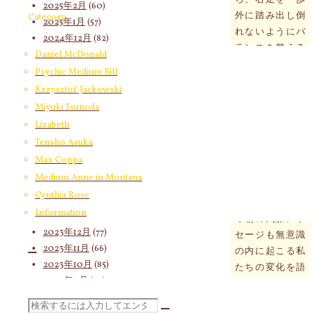
2025年2月
(60)
外に踏み出し倒
Category
2025年1月
(57)
れないようにバ
2024年12月
(82)
ランスを整える
2024年11月
(53)
Daniel McDonald
ことになりま
2024年10月
(65)
Psychic Medium Bill
す。右足を踏み
2024年9月
(58)
Krzysztof Jackowski
出さなきゃ大変
2024年8月
(65)
Miyuki Tsunoda
だと頭で考えて
2024年7月
(63)
Lizabeth
からそうするの
2024年6月
(72)
Tensho Asuka
ではなく、反射
2024年5月
(72)
Max Coppa
的に勝手に右足
2024年4月
(72)
が動いてしまう
Medium Anne in Montana
2024年3月
(70)
はずです。
Cynthia Rose
2024年2月
(55)
Information
2024年1月
(66)
今朝の気脈メッ
2023年12月
(77)
セージも無意識
2023年11月
(66)
の内に起こる私
2023年10月
(85)
たちの変化を語
2023年9月
(59)
っています。
2023年8月
(91)
「あなたの身体
検
2023年7月
(89)