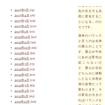
のバランスが変
2023年6月
(62)
わることでこの
2023年5月
(74)
先の生き方も自
索
2023年4月
(76)
然に変化するこ
2023年3月
(115)
とになる」のだ
2023年2月
(107)
そうです。
2023年1月
(111)
対
身体のバランス
2022年12月
(50)
と言うのは全身
2022年11月
(39)
の重心のことで
2022年10月
(66)
す。重心が中央
象:
2022年9月
(85)
にあれば変化は
2022年8月
(97)
起こらないけ
2022年7月
(73)
ど、重心が左右
2022年6月
(73)
どちらかに移動
2022年5月
(60)
したなら当然全
2022年4月
(72)
身の姿勢だって
2022年3月
(85)
変わります。そ
2022年2月
(71)
の変化が大きけ
2022年1月
(82)
ればバランスを
2021年12月
(116)