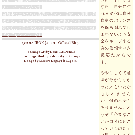
く動ける間にやるべきことややりたいことには果敢に
なら、自分に訪
チャレンジすべきです
れる変化は自分
自然体で生きたなら視界が広がる！苦労して真実に到
自身のバランス
達することもあるだろうけど、今朝のビジョンは、何
を保ち倒れてし
気なくふと目をやるとそこに真実があったという感じ
まわないよう安
でとてもシンプルです
全をキープする
©2018 IBOK Japan - Official Blog
為の信頼すべき
TopImage Art by Daniel McDonald
反応だからで
IconImage Photograph by Maho Someya
Design by Katsura Kogayu & Rugeshi
す。
ややこしくて意
味が分からなか
った人もいたか
もしれません
が、何の不安も
ありません。ど
うぞ「必要なこ
とが自分に起こ
っているのだ」