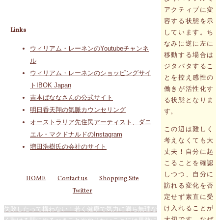
アクティブに変
容する状態を示
Links
しています。ち
なみに逆に左に
ウィリアム・レーネンのYoutubeチャンネ
移動する場合は
ル
ジタバタするこ
ウィリアム・レーネンのショッピングサイ
とを控え感性の
トIBOK Japan
働きが活性化す
吉本ばななさんの公式サイト
る状態となりま
明日香天翔の気脈カウンセリング
す。
オーストラリア先住民アーティスト、ダニ
この辺は難しく
エル・マクドナルドのInstagram
考えなくても大
増田浩樹氏の会社のサイト
丈夫！自分に起
こることを確認
しつつ、自分に
HOME
Contact us
Shopping Site
訪れる変化を否
Twitter
定せず素直に受
け入れることが
失敗したって構わない！若く健康で気力に満ち無理な
大切です。なぜ