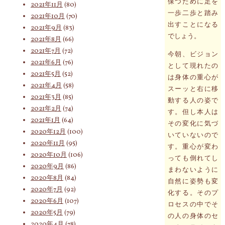
保つために足を
2021年11月
(80)
一歩二歩と踏み
2021年10月
(70)
出すことになる
2021年9月
(83)
でしょう。
2021年8月
(66)
2021年7月
(72)
今朝、ビジョン
2021年6月
(76)
として現れたの
2021年5月
(52)
は身体の重心が
2021年4月
(58)
スーッと右に移
2021年3月
(85)
動する人の姿で
2021年2月
(74)
す。但し本人は
2021年1月
(64)
その変化に気づ
2020年12月
(100)
いていないので
2020年11月
(95)
す。重心が変わ
2020年10月
(106)
っても倒れてし
2020年9月
(86)
まわないように
2020年8月
(84)
自然に姿勢も変
2020年7月
(92)
化する。そのプ
2020年6月
(107)
ロセスの中でそ
2020年5月
(79)
の人の身体のセ
2020年4月
(78)