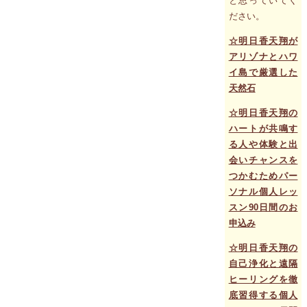
と思っていてく
ださい。
☆明日香天翔が
アリゾナとハワ
イ島で厳選した
天然石
☆明日香天翔の
ハートが共鳴す
る人や体験と出
会いチャンスを
つかむためパー
ソナル個人レッ
スン90日間のお
申込み
☆明日香天翔の
自己浄化と遠隔
ヒーリングを徹
底習得する個人