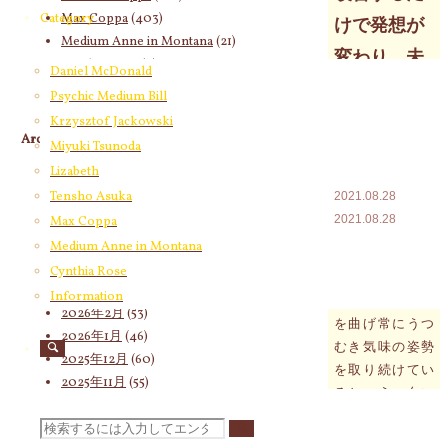
Max Coppa
(403)
Category
けで発想が
Medium Anne in Montana
(21)
変わり、未
Cynthia Rose
(4)
Daniel McDonald
来も好転す
Psychic Medium Bill
ることにな
Krzysztof Jackowski
Archives
Miyuki Tsunoda
ります
Lizabeth
2026年8月
(19)
Tensho Asuka
2021.08.28
2026年7月
(58)
2021.08.28
2026年6月
(60)
Max Coppa
2026年5月
(67)
Medium Anne in Montana
今朝の気脈メッ
2026年4月
(76)
Cynthia Rose
セージは「毎日
2026年3月
(66)
Information
の生活の中で背
2026年2月
(53)
を曲げ常にうつ
2026年1月
(46)
むき気味の姿勢
2025年12月
(60)
を取り続けてい
2025年11月
(55)
ると、うつ向い
2025年10月
(66)
て過ごさなけれ
2025年9月
(62)
検
ばならない未来