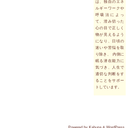
は、独自のエネ
ルギーワークや
呼吸法によっ
て、澄み切った
心の目で正しく
物が見えるよう
になり、日頃の
迷いや苦悩を取
り除き、 内側に
眠る潜在能力に
気づき、人生で
適切な判断をす
ることをサポー
トしています。
Powered by
Kahuna
&
WordPress
.