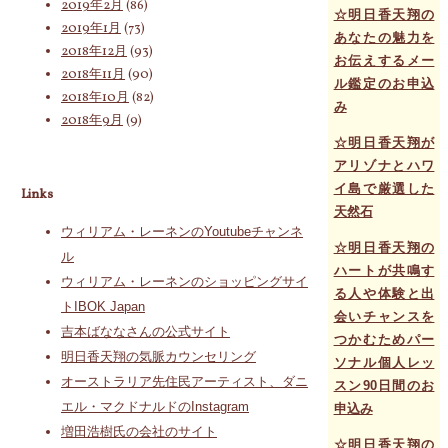
2019年2月
(86)
☆明日香天翔の
2019年1月
(73)
あなたの魅力を
2018年12月
(93)
お伝えするメー
2018年11月
(90)
ル鑑定のお申込
2018年10月
(82)
み
2018年9月
(9)
☆明日香天翔が
アリゾナとハワ
イ島で厳選した
Links
天然石
ウィリアム・レーネンのYoutubeチャンネ
☆明日香天翔の
ル
ハートが共鳴す
ウィリアム・レーネンのショッピングサイ
る人や体験と出
トIBOK Japan
会いチャンスを
吉本ばななさんの公式サイト
つかむためパー
明日香天翔の気脈カウンセリング
ソナル個人レッ
オーストラリア先住民アーティスト、ダニ
スン90日間のお
エル・マクドナルドのInstagram
申込み
増田浩樹氏の会社のサイト
☆明日香天翔の