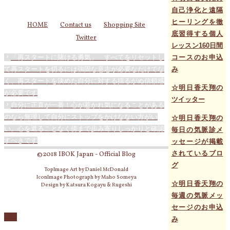
自己浄化と遠隔
ヒーリングを徹
HOME
Contact us
Shopping Site
底習得する個人
Twitter
レッスン160日間
コースのお申込
「再スタートに賭ける勇気」 すべてをリセットし
み
て再スタートを切るには強固な意志が必要なだけでな
く、再スタートを決めた自分に対する揺るがぬ信頼感
☆明日香天翔の
が必要です
ツイッター
自分に正直が一番！心が惹かれ気になることがある
のなら無理して自分にストップをかけなない方がい
☆明日香天翔の
い。心を遮ることなく傍まで歩み寄りしっかりと確認
毎日の気脈診メ
すべきです
ッセージが掲載
されているブロ
©2018 IBOK Japan - Official Blog
グ
TopImage Art by Daniel McDonald
IconImage Photograph by Maho Someya
☆明日香天翔の
Design by Katsura Kogayu & Rugeshi
毎週の気脈メッ
セージのお申込
み