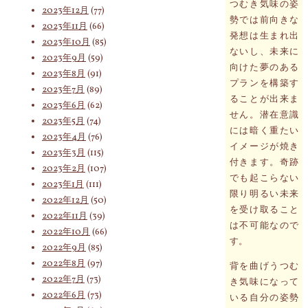
つむき気味の姿
2023年12月
(77)
勢では前向きな
2023年11月
(66)
発想は生まれ出
2023年10月
(85)
ないし、未来に
2023年9月
(59)
向けた夢のある
2023年8月
(91)
プランを構築す
2023年7月
(89)
ることが出来ま
2023年6月
(62)
せん。潜在意識
2023年5月
(74)
には暗く重たい
2023年4月
(76)
イメージが焼き
2023年3月
(115)
付きます。奇跡
2023年2月
(107)
でも起こらない
2023年1月
(111)
限り明るい未来
2022年12月
(50)
を受け取ること
2022年11月
(39)
は不可能なので
2022年10月
(66)
す。
2022年9月
(85)
2022年8月
(97)
背を曲げうつむ
2022年7月
(73)
き気味になって
2022年6月
(73)
いる自分の姿勢