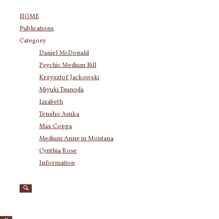
コ
HOME
ン
Publications
テ
Category
ン
Daniel McDonald
ツ
Psychic Medium Bill
へ
ス
Krzysztof Jackowski
キ
Miyuki Tsunoda
ッ
Lizabeth
プ
Tensho Asuka
Max Coppa
Medium Anne in Montana
Cynthia Rose
Information