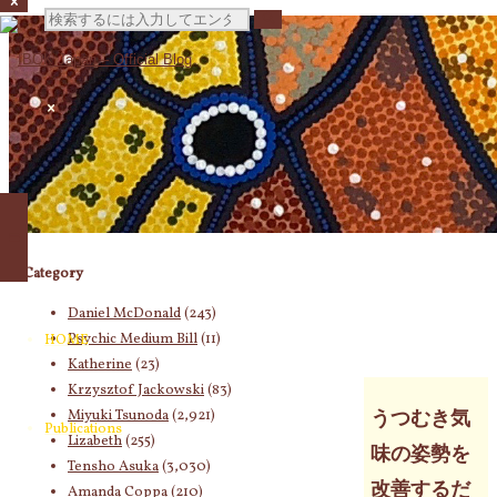
検
索
対
Category
象:
Daniel McDonald
(243)
Psychic Medium Bill
(11)
HOME
Katherine
(23)
Krzysztof Jackowski
(83)
Miyuki Tsunoda
(2,921)
うつむき気
Publications
Lizabeth
(255)
味の姿勢を
Tensho Asuka
(3,030)
改善するだ
Amanda Coppa
(210)