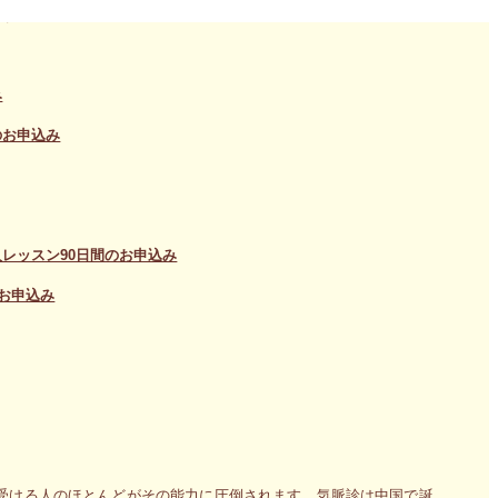
ます。
み
のお申込み
レッスン90日間のお申込み
お申込み
受ける人のほとんどがその能力に圧倒されます。気脈診は中国で誕