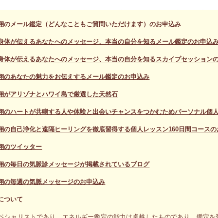
本当の自分を知り自分を信じ切ることができるかどうかが大切なカギとなり
翔のメール鑑定（どんなこともご質問いただけます）のお申込み
身体が伝えるあなたへのメッセージ、本当の自分を知るメール鑑定のお申込
身体が伝えるあなたへのメッセージ、本当の自分を知るスカイプセッション
翔のあなたの魅力をお伝えするメール鑑定のお申込み
翔がアリゾナとハワイ島で厳選した天然石
翔のハートが共鳴する人や体験と出会いチャンスをつかむためパーソナル個人
翔の自己浄化と遠隔ヒーリングを徹底習得する個人レッスン160日間コースの
翔のツイッター
翔の毎日の気脈診メッセージが掲載されているブログ
翔の毎週の気脈メッセージのお申込み
について
ペシャリストであり、エネルギー鑑定の能力は卓越したものであり、鑑定を