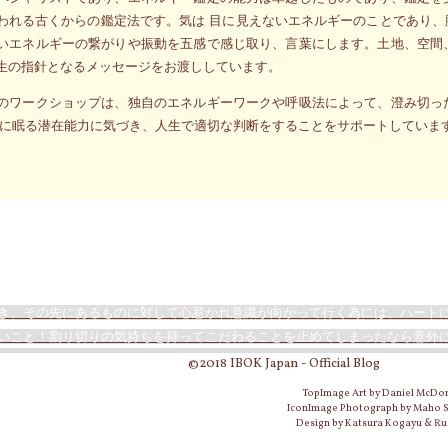
われる古くからの鑑定法です。気は 目に見えないエネルギーのことであり
いエネルギーの繋がりや振動を五感で感じ取り、言葉にします。土地、空間
生の指針となるメッセージをお渡ししています。
のワークショップは、独自のエネルギーワークや呼吸法によって、澄み切っ
側に眠る潜在能力に気づき、人生で適切な判断をすることをサポートしていま
き、その先にあるものに対して心惹かれ意識が向かって行く為には、ハート
いこと！割り切りの気持ちを持ってこだわることを止めてしまったなら意外
©2018 IBOK Japan - Official Blog
TopImage Art by Daniel McDo
IconImage Photograph by Maho
Design by Katsura Kogayu & Ru