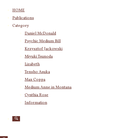
コ
HOME
ン
Publications
テ
Category
ン
Daniel McDonald
ツ
Psychic Medium Bill
へ
ス
Krzysztof Jackowski
キ
Miyuki Tsunoda
ッ
Lizabeth
プ
Tensho Asuka
Max Coppa
Medium Anne in Montana
Cynthia Rose
Information