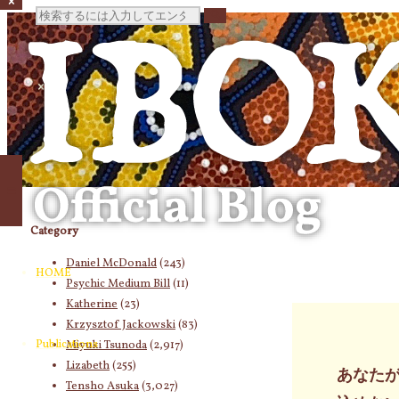
検
索
対
象:
Category
Daniel McDonald
(243)
HOME
Psychic Medium Bill
(11)
Katherine
(23)
Krzysztof Jackowski
(83)
Publications
Miyuki Tsunoda
(2,917)
Lizabeth
(255)
あなた
Tensho Asuka
(3,027)