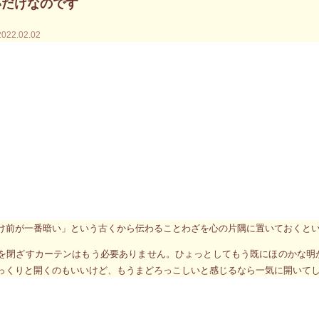
いだけなのです
2022.02.02
年2月26日と27日に東京にで開催される明日香天翔の本当の自分を知る対面個
の窓のカーテンを半分ほどスーッとスライドさせて開けると、まぶしいばか
ンが語っているメッセージはとてもシンプル。「あなたの視界を遮るものを
でも日が差し込むことはありません。
巻く環境はいつまで経っても暗闇のままだと落胆し、ため息交じりにうつむ
でもその暗闇が続くなんてことは無いのです。
の環境であって時が経てば窓から薄日が差し始めることになります。私た
け前が一番暗い」という古くから伝わることわざを心の片隅に置いておくと
を閉ざすカーテンはもう必要ありません。ひょっとしてもう既にほのかな明
っくりと開くのもいいけど、もうまどろっこしいと感じるなら一気に開いて
・・・・・・・・・・・・・・・・・・・・・・・・・・・
 2022年1月15日（土）と16日（日）に明日香天翔の対面個人セッショ