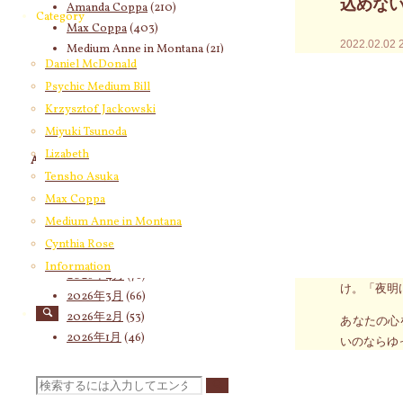
込めな
Amanda Coppa
(210)
Category
Max Coppa
(403)
2022.02.02
Medium Anne in Montana
(21)
Daniel McDonald
Cynthia Rose
(4)
☆2022
Psychic Medium Bill
込み
Krzysztof Jackowski
薄暗い部屋
Miyuki Tsunoda
Lizabeth
Archives
このビジョ
Tensho Asuka
だといつま
2026年8月
(12)
Max Coppa
2026年7月
(58)
自分を取り
Medium Anne in Montana
2026年6月
(60)
ど、いつま
Cynthia Rose
2026年5月
(67)
Information
どんな暗闇
2026年4月
(76)
け。「夜明
2026年3月
(66)
2026年2月
(53)
あなたの心
2026年1月
(46)
いのならゆ
2025年12月
(60)
・・・・・
2025年11月
(55)
検
※お知らせ
2025年10月
(66)