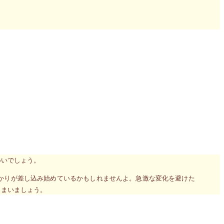
人セッション～あなたの本質とこれからを正確に知る～(1時間）のお申
りの暖かな朝日が差し込んでくる光景が浮かび上がっています。
取り除こう」です。部屋の大きな窓もカーテンで閉め切られたまま
いたまま過ごしていませんか？暗闇に包まれることはあるだろうけ
ちの視界を遮るものが邪魔をしている為、その事実に気付かないだ
いいでしょう。
かりが差し込み始めているかもしれませんよ。急激な変化を避けた
しまいましょう。
ンが東京で開催されることになりました。今年こそ素敵な花を開花させ