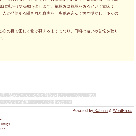
、脈は繋がりや振動を表します。気脈診は気脈を診るという意味で、
、人が発信する隠された真実を一歩踏み込んで解き明かし、多くの
た心の目で正しく物が見えるようになり、日頃の迷いや苦悩を取り
す。
に閉じ込められている鳥が解放されなくてはなりません
にすんなりと前進することが出来るのです
Powered by
Kahuna
&
WordPress
.
nald
 Someya
geshi