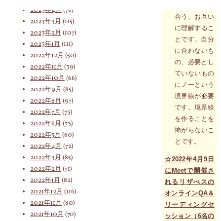
と
互いに啓蒙し
2023年4月
(76)
合う、お互い
2023年3月
(115)
に理解するこ
索
2023年2月
(107)
とです。
自分
2023年1月
(111)
に合わないも
2022年12月
(50)
の、
必要とし
2022年11月
(39)
対
ていないもの
2022年10月
(66)
にノーという
2022年9月
(85)
境界線が必要
2022年8月
(97)
です。
境界線
象:
2022年7月
(73)
を作ることを
2022年6月
(73)
怖がらないこ
2022年5月
(60)
とです。
2022年4月
(72)
2022年3月
(85)
☆2022年4月9日
2022年2月
(71)
にMeetで開催さ
2022年1月
(82)
れるリザべスの
2021年12月
(116)
オンラインQA＆
2021年11月
(80)
リーディングセ
2021年10月
(70)
ッション（6名の