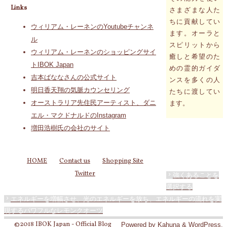
Links
さまざまな人た
ちに貢献してい
ウィリアム・レーネンのYoutubeチャンネ
ます。オーラと
ル
スピリットから
ウィリアム・レーネンのショッピングサイ
癒しと希望のた
トIBOK Japan
めの霊的ガイダ
吉本ばななさんの公式サイト
ンスを多くの人
明日香天翔の気脈カウンセリング
たちに渡してい
オーストラリア先住民アーティスト、ダニ
ます。
エル・マクドナルドのInstagram
増田浩樹氏の会社のサイト
HOME
Contact us
Shopping Site
Twitter
強くあることを
選択する
エネルギーを増幅させ、光のエネルギーを放ち、エネルギーの流れを実
現するパワフルなレモンクオーツ
©2018 IBOK Japan - Official Blog
Powered by
Kahuna
&
WordPress
.