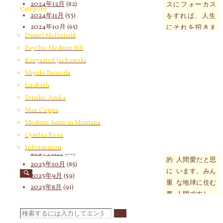
2024年12月
(82)
スにフォーカス
Category
2024年11月
(53)
をすれば、
人生
2024年10月
(65)
にそれを招きま
Daniel McDonald
2024年9月
(58)
す。
ポジティブ
Psychic Medium Bill
2024年8月
(65)
にフォーカスを
Krzysztof Jackowski
2024年7月
(63)
すればもっと光
2024年6月
(72)
Miyuki Tsunoda
を人生に招きま
2024年5月
(72)
す。
そうすれ
Lizabeth
2024年4月
(72)
ば、みなさんが
Tensho Asuka
2024年3月
(70)
教えるようにな
Max Coppa
2024年2月
(55)
るのです。
Medium Anne in Montana
2024年1月
(66)
Cynthia Rose
世
1
つ、国、人種
2023年12月
(77)
Information
界
も関係なく、
2023年11月
(66)
的
人間愛だと思
2023年10月
(85)
に
います。みん
2023年9月
(59)
重
な地球に住む
2023年8月
(91)
要
人間ですし、
2023年7月
(89)
な
分かち合う、
2023年6月
(62)
検
こ
思いやる、お
2023年5月
(74)