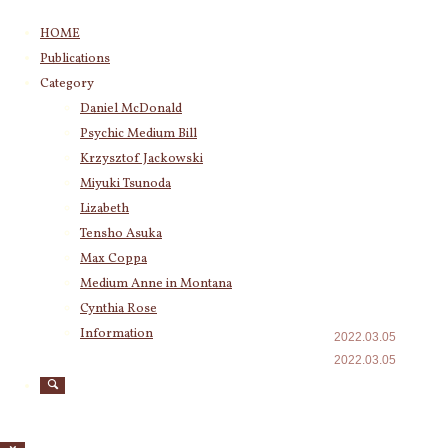
コ
HOME
ン
Publications
テ
Category
Category
ン
Daniel McDonald
(243)
Daniel McDonald
ツ
Psychic Medium Bill
(11)
Psychic Medium Bill
へ
Katherine
(23)
ス
Krzysztof Jackowski
Krzysztof Jackowski
(83)
キ
Miyuki Tsunoda
Miyuki Tsunoda
(2,918)
境界線を作
ッ
Lizabeth
Lizabeth
(255)
プ
ることを怖
Tensho Asuka
Tensho Asuka
(3,028)
Max Coppa
がらないこ
Amanda Coppa
(210)
Medium Anne in Montana
Max Coppa
(403)
とです
Cynthia Rose
Medium Anne in Montana
(21)
Cynthia Rose
(4)
Information
2022.03.05
2022.03.05
自分をちゃんと
Archives
知っている、
自
分は何が必要で
2026年8月
(14)