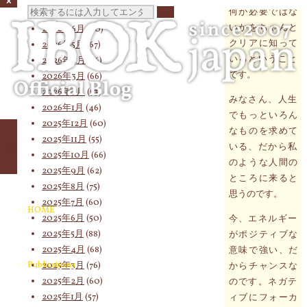
何が必要ではな
検
2026年7月
(58)
いかをちゃんと
2026年6月
(60)
クリアに知って
2026年5月
(67)
い
るということ
2026年4月
(76)
索
です。
2026年3月
(66)
2026年2月
(53)
みなさん、
人生
2026年1月
(46)
でもっといろん
対
2025年12月
(60)
なものを求めて
2025年11月
(55)
いる、
だから私
2025年10月
(66)
のような人間の
2025年9月
(62)
象:
ところに来ると
2025年8月
(75)
思うのです。
2025年7月
(60)
HOME
2025年6月
(50)
今、
エネルギー
2025年5月
(88)
がポジティブな
2025年4月
(68)
意味で強い、だ
Publications
2025年3月
(76)
からチャンスな
2025年2月
(60)
のです。
ネガテ
2025年1月
(57)
ィブにフォーカ