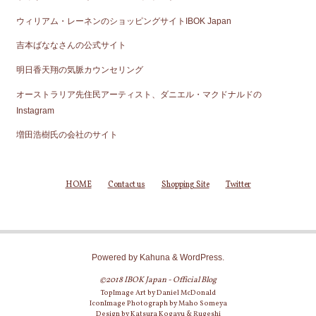
ウィリアム・レーネンのショッピングサイトIBOK Japan
吉本ばななさんの公式サイト
明日香天翔の気脈カウンセリング
オーストラリア先住民アーティスト、ダニエル・マクドナルドの
Instagram
増田浩樹氏の会社のサイト
HOME
Contact us
Shopping Site
Twitter
Powered by
Kahuna
&
WordPress
.
©2018 IBOK Japan - Official Blog
TopImage Art by Daniel McDonald
IconImage Photograph by Maho Someya
Design by Katsura Kogayu & Rugeshi