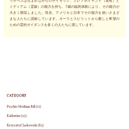
リザべスは生まれながらのサイキック、クレアボイヤント（透視）と
ミディアム（霊媒）の能力を持ち、7歳の臨死体験により、その能力が
大きく開花しました。現在、アメリカと日本でその能力を使いさまざ
まな人たちに貢献しています。オーラとスピリットから癒しと希望の
ための霊的ガイダンスを多くの人たちに渡しています。
CATEGORY
Psychic Medium Bill
(11)
Katherine
(23)
Krzysztof Jackowski
(83)