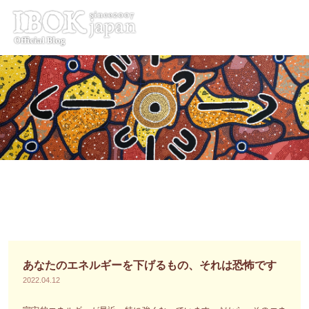
コ
ン
テ
ン
ツ
へ
ス
キ
ッ
プ
あなたのエネルギーを下げるもの、それは恐怖です
2022.04.12