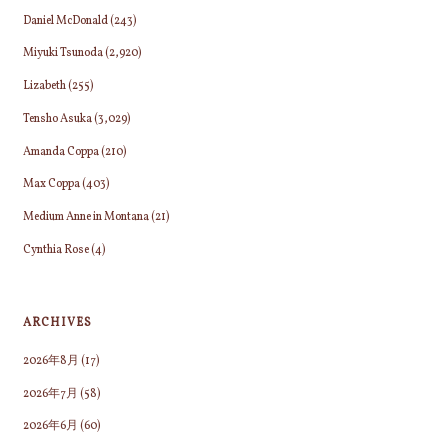
Daniel McDonald
(243)
Miyuki Tsunoda
(2,920)
Lizabeth
(255)
Tensho Asuka
(3,029)
Amanda Coppa
(210)
Max Coppa
(403)
Medium Anne in Montana
(21)
Cynthia Rose
(4)
ARCHIVES
2026年8月
(17)
2026年7月
(58)
2026年6月
(60)