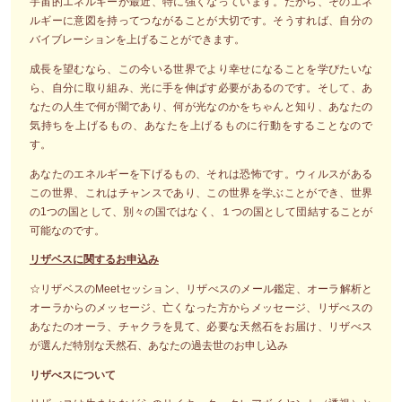
宇宙的エネルギーが最近、特に強くなっています。だから、そのエネ
ルギーに意図を持ってつながることが大切です。そうすれば、自分の
バイブレーションを上げることができます。
成長を望むなら、この今いる世界でより幸せになることを学びたいな
ら、自分に取り組み、光に手を伸ばす必要があるのです。そして、あ
なたの人生で何が闇であり、何が光なのかをちゃんと知り、あなたの
気持ちを上げるもの、あなたを上げるものに行動をすることなので
す。
あなたのエネルギーを下げるもの、それは恐怖です。ウィルスがある
この世界、これはチャンスであり、この世界を学ぶことができ、世界
の1つの国として、別々の国ではなく、１つの国として団結することが
可能なのです。
リザベスに関するお申込み
☆リザベスのMeetセッション、リザべスのメール鑑定、オーラ解析と
オーラからのメッセージ、亡くなった方からメッセージ、リザべスの
あなたのオーラ、チャクラを見て、必要な天然石をお届け、リザべス
が選んだ特別な天然石、あなたの過去世のお申し込み
リザべスについて