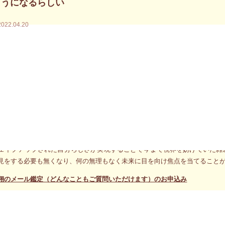
ようになるらしい
2022.04.20
自分らしさというのは、両手を広げ広範囲に自由に振舞うことではなく逆に
、自分にまとわりついている自分と言う名の贅肉を容赦なく切り落としシェ
ェイプアップされた自分らしさが実現することで今まで視界を妨げていた雑
見をする必要も無くなり、何の無理もなく未来に目を向け焦点を当てること
メッセージが語る大切なポイントは「自分らしさを確立すること」と「未来
自分らしさというのは、両手を広げ広範囲に自由に振舞うことではなく逆に
、自分にまとわりついている自分と言う名の贅肉を容赦なく切り落としシェ
ェイプアップされた自分らしさが実現することで今まで視界を妨げていた雑
見をする必要も無くなり、何の無理もなく未来に目を向け焦点を当てること
翔のメール鑑定（どんなこともご質問いただけます）のお申込み
身体が伝えるあなたへのメッセージ、本当の自分を知るメール鑑定のお申込
身体が伝えるあなたへのメッセージ、本当の自分を知るスカイプセッション