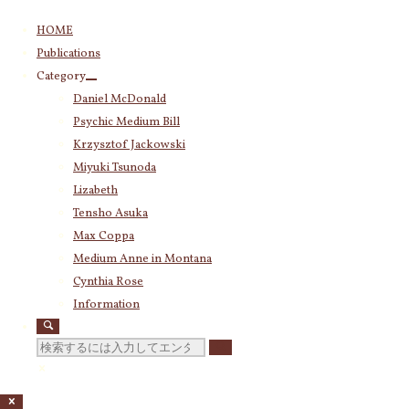
コ
HOME
ン
Publications
テ
Category
ン
Daniel McDonald
ツ
Psychic Medium Bill
へ
ス
Krzysztof Jackowski
キ
Miyuki Tsunoda
ッ
Lizabeth
プ
Tensho Asuka
Max Coppa
Medium Anne in Montana
Cynthia Rose
Information
検
索
対