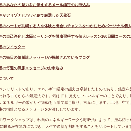
翔のあなたの魅力をお伝えするメール鑑定のお申込み
翔がアリゾナとハワイ島で厳選した天然石
翔のハートが共鳴する人や体験と出会いチャンスをつかむためパーソナル個人
翔の自己浄化と遠隔ヒーリングを徹底習得する個人レッスン160日間コースの
翔のツイッター
翔の毎日の気脈診メッセージが掲載されているブログ
翔の毎週の気脈メッセージのお申込み
について
ペシャリストであり、エネルギー鑑定の能力は卓越したものであり、鑑定を
われる古くからの鑑定法です。気は 目に見えないエネルギーのことであり
いエネルギーの繋がりや振動を五感で感じ取り、言葉にします。土地、空間
生の指針となるメッセージをお渡ししています。
のワークショップは、独自のエネルギーワークや呼吸法によって、澄み切っ
側に眠る潜在能力に気づき、人生で適切な判断をすることをサポートしていま