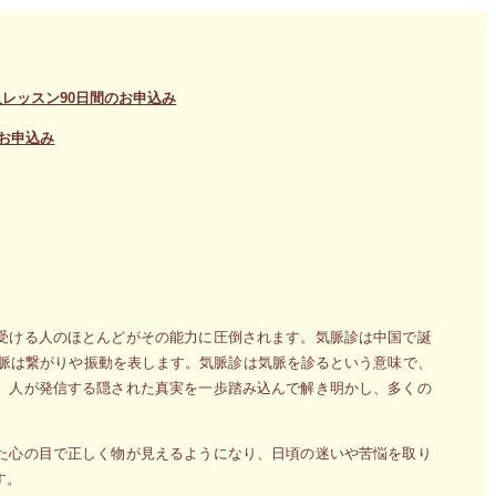
レッスン90日間のお申込み
お申込み
受ける人のほとんどがその能力に圧倒されます。気脈診は中国で誕
、脈は繋がりや振動を表します。気脈診は気脈を診るという意味で、
、人が発信する隠された真実を一歩踏み込んで解き明かし、多くの
た心の目で正しく物が見えるようになり、日頃の迷いや苦悩を取り
す。