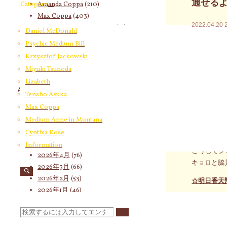
通せる
Amanda Coppa
(210)
Category
Max Coppa
(403)
2022.04.20
Medium Anne in Montana
(21)
Daniel McDonald
Cynthia Rose
(4)
ここで言う
Psychic Medium Bill
に言うなら
Krzysztof Jackowski
Miyuki Tsunoda
こうしてシ
Lizabeth
キョロと脇
Archives
Tensho Asuka
今朝の気脈
Max Coppa
2026年8月
(12)
Medium Anne in Montana
2026年7月
(58)
ここで言う
2026年6月
(60)
Cynthia Rose
に言うなら
2026年5月
(67)
Information
こうしてシ
2026年4月
(76)
キョロと脇
2026年3月
(66)
2026年2月
(53)
☆明日香天
2026年1月
(46)
☆あなたの
2025年12月
(60)
検
2025年11月
(55)
☆あなたの
2025年10月
(66)