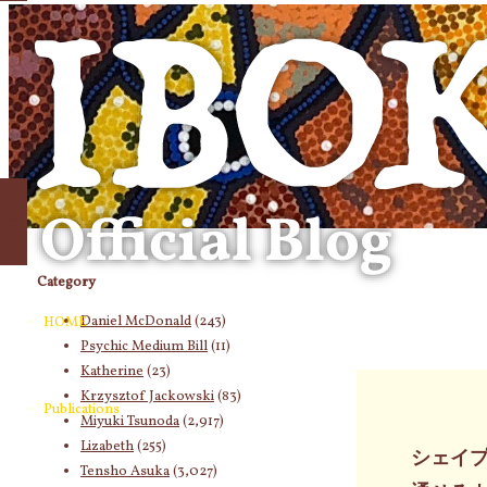
象:
Category
Daniel McDonald
(243)
HOME
Psychic Medium Bill
(11)
Katherine
(23)
Krzysztof Jackowski
(83)
Publications
Miyuki Tsunoda
(2,917)
Lizabeth
(255)
シェイ
Tensho Asuka
(3,027)