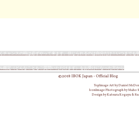
くチャンスの時は必ずやって来ます。信じられるのは自分だけ！いつまでも
ル鑑定（どんなこともご質問いただけます）をお受けになった方から
©2018 IBOK Japan - Official Blog
TopImage Art by Daniel McDo
IconImage Photograph by Maho
Design by Katsura Kogayu & Ru