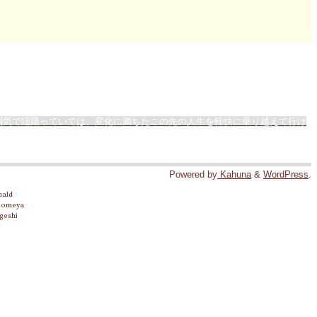
弱気で躊躇っていては、変化に満ちたこの先の人生を軽快に乗り越えて行け
Powered by
Kahuna
&
WordPress
.
nald
 Someya
geshi