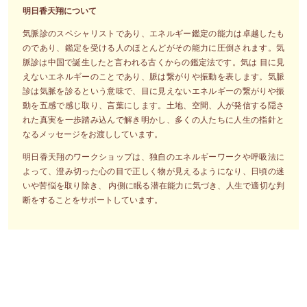
明日香天翔について
気脈診のスペシャリストであり、エネルギー鑑定の能力は卓越したも
のであり、鑑定を受ける人のほとんどがその能力に圧倒されます。気
脈診は中国で誕生したと言われる古くからの鑑定法です。気は 目に見
えないエネルギーのことであり、脈は繋がりや振動を表します。気脈
診は気脈を診るという意味で、目に見えないエネルギーの繋がりや振
動を五感で感じ取り、言葉にします。土地、空間、人が発信する隠さ
れた真実を一歩踏み込んで解き明かし、多くの人たちに人生の指針と
なるメッセージをお渡ししています。
明日香天翔のワークショップは、独自のエネルギーワークや呼吸法に
よって、澄み切った心の目で正しく物が見えるようになり、日頃の迷
いや苦悩を取り除き、 内側に眠る潜在能力に気づき、人生で適切な判
断をすることをサポートしています。