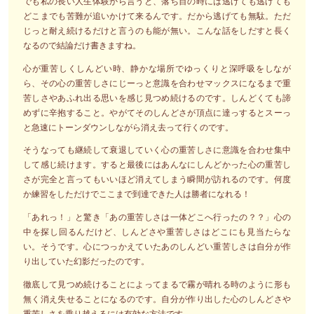
でも私の長い人生体験から言うと、落ち目の時には逃げても逃げても
どこまでも苦難が追いかけて来るんです。だから逃げても無駄。ただ
じっと耐え続けるだけと言うのも能が無い。こんな話をしだすと長く
なるので結論だけ書きますね。
心が重苦しくしんどい時、静かな場所でゆっくりと深呼吸をしなが
ら、その心の重苦しさにじーっと意識を合わせマックスになるまで重
苦しさやあふれ出る思いを感じ見つめ続けるのです。しんどくても諦
めずに辛抱すること。やがてそのしんどさが頂点に達っするとスーっ
と急速にトーンダウンしながら消え去って行くのです。
そうなっても継続して衰退していく心の重苦しさに意識を合わせ集中
して感じ続けます。すると最後にはあんなにしんどかった心の重苦し
さが完全と言ってもいいほど消えてしまう瞬間が訪れるのです。何度
か練習をしただけでここまで到達できた人は勝者になれる！
「あれっ！」と驚き「あの重苦しさは一体どこへ行ったの？？」心の
中を探し回るんだけど、しんどさや重苦しさはどこにも見当たらな
い。そうです。心につっかえていたあのしんどい重苦しさは自分が作
り出していた幻影だったのです。
徹底して見つめ続けることによってまるで霧が晴れる時のように形も
無く消え失せることになるのです。自分が作り出した心のしんどさや
重苦しさを乗り越えるには有効な方法です。