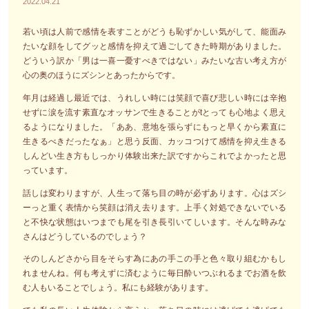
2022.04.21
若い頃は人前で感情を表すことがどうも恥ずかしい気がして、能面み
たいな顔をしてグッと感情を抑えて過ごしてきた時期がありました。
どういう訳か「男は一喜一憂すべきではない」みたいな古い考え方が
心の奥のほうにズシンとあったからです。
年月は経過し最近では、うれしい時には笑顔で喜び悲しい時には辛抱
せずに涙を流す素直なオッサンで生きることがtとっても心地よく思え
るようになりました。「ああ、意地を張らずにもっと早くから素直に
生きるべきだったなぁ」と思う反面、カッコつけて感情を抑え生きる
しんどい生き方もしっかり体験出来た訳ですからこれでよかったと思
っています。
話しは変わりますが、人生って落ち目の時が必ずあります。心はズシ
ーっと重く表情から笑顔は消え去ります。上手く対処できないでいる
と不快な状態はいつまでも尾を引き長引いてしいます。そんな時みな
さんはどうしているのでしょう？
そのしんどさから目をそらす為にあの手この手と色々取り組むかもし
れませんね。何も考えずに済むように毎日酔いつぶれるまでお酒を飲
む人もいることでしょう。私にも経験があります。