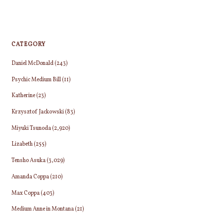
CATEGORY
Daniel McDonald
(243)
Psychic Medium Bill
(11)
Katherine
(23)
Krzysztof Jackowski
(83)
Miyuki Tsunoda
(2,920)
Lizabeth
(255)
Tensho Asuka
(3,029)
Amanda Coppa
(210)
Max Coppa
(403)
Medium Anne in Montana
(21)