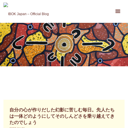
コ
ン
テ
ン
ツ
へ
ス
キ
ッ
プ
自分の心が作りだした幻影に苦しむ毎日。先人たち
は一体どのようにしてそのしんどさを乗り越えてき
たのでしょう