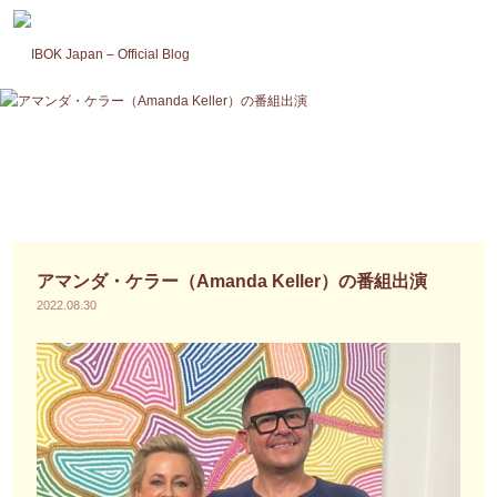
コ
ン
テ
ン
ツ
へ
ス
キ
ッ
プ
アマンダ・ケラー（Amanda Keller）の番組出演
2022.08.30