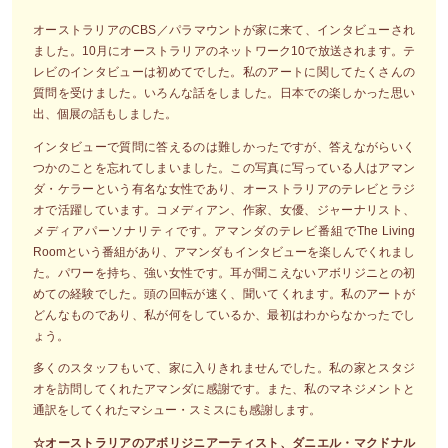
オーストラリアのCBS／パラマウントが家に来て、インタビューされ
ました。10月にオーストラリアのネットワーク10で放送されます。テ
レビのインタビューは初めてでした。私のアートに関してたくさんの
質問を受けました。いろんな話をしました。日本での楽しかった思い
出、個展の話もしました。
インタビューで質問に答えるのは難しかったですが、答えながらいく
つかのことを忘れてしまいました。この写真に写っている人はアマン
ダ・ケラーという有名な女性であり、オーストラリアのテレビとラジ
オで活躍しています。コメディアン、作家、女優、ジャーナリスト、
メディアパーソナリティです。アマンダのテレビ番組でThe Living
Roomという番組があり、アマンダもインタビューを楽しんでくれまし
た。パワーを持ち、強い女性です。耳が聞こえないアボリジニとの初
めての経験でした。頭の回転が速く、聞いてくれます。私のアートが
どんなものであり、私が何をしているか、最初はわからなかったでし
ょう。
多くのスタッフもいて、家に入りきれませんでした。私の家とスタジ
オを訪問してくれたアマンダに感謝です。また、私のマネジメントと
通訳をしてくれたマシュー・スミスにも感謝します。
☆オーストラリアのアボリジニアーティスト、ダニエル・マクドナル