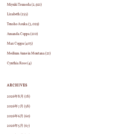
Miyuki Tsunoda
(2,921)
Lizabeth
(255)
Tensho Asuka
(3,029)
Amanda Coppa
(210)
Max Coppa
(403)
Medium Anne in Montana
(21)
Cynthia Rose
(4)
ARCHIVES
2026年8月
(18)
2026年7月
(58)
2026年6月
(60)
2026年5月
(67)