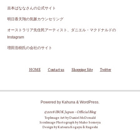
吉本ばななさんの公式サイト
明日香天翔の気脈カウンセリング
オーストラリア先住民アーティスト、ダニエル・マクドナルドの
Instagram
増田浩樹氏の会社のサイト
HOME
Contact us
Shopping Site
Twitter
Powered by
Kahuna
&
WordPress
.
©2018 IBOK Japan - Official Blog
TopImage Art by Daniel McDonald
IconImage Photograph by Maho Someya
Design by Katsura Kogayu & Rugeshi