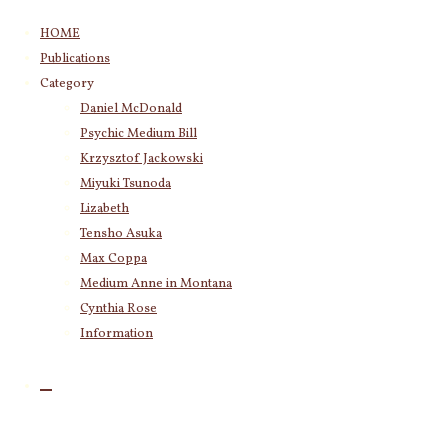
コ
HOME
ン
Publications
テ
Category
ン
Category
Daniel McDonald
ツ
Daniel McDonald
(243)
Psychic Medium Bill
へ
Psychic Medium Bill
(11)
ス
Krzysztof Jackowski
Katherine
(23)
キ
Miyuki Tsunoda
Krzysztof Jackowski
(83)
ッ
Lizabeth
Miyuki Tsunoda
(2,917)
得体の知れ
プ
Tensho Asuka
Lizabeth
(255)
ない恐怖、
Max Coppa
Tensho Asuka
(3,027)
不安、孤独
Medium Anne in Montana
Amanda Coppa
(210)
Cynthia Rose
Max Coppa
(403)
感と自らの
Medium Anne in Montana
(21)
Information
スピリット
Cynthia Rose
(4)
から離れて
いると感じ
Archives
ている方へ