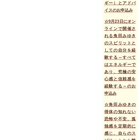
ギー）とアドバ
イスのお申込み
☆9月23日にオン
ラインで開催さ
れる角田みゆき
のスピリットと
しての自分を経
験する～すべて
はエネルギーで
あり、究極の安
心感と信頼感を
経験する～のお
申込み
☆角田みゆきの
得体の知れない
恐怖や不安、孤
独感を定期的に
感じ、自らのス