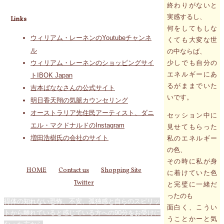
終わりがないと
実感するし、
Links
何をしてもしな
ウィリアム・レーネンのYoutubeチャンネ
くても大変な世
ル
の中ならば、
少しでも自分の
ウィリアム・レーネンのショッピングサイ
エネルギーにあ
トIBOK Japan
るがままでいた
吉本ばななさんの公式サイト
いです。
明日香天翔の気脈カウンセリング
オーストラリア先住民アーティスト、ダニ
セッション中に
エル・マクドナルドのInstagram
見せてもらった
増田浩樹氏の会社のサイト
私のエネルギー
の色、
その時に私が身
HOME
Contact us
Shopping Site
に着けていた色
Twitter
と完璧に一緒だ
ったのも
得体の知れない恐怖、不安、孤独感と自らのスピリッ
面白く、こうい
トから離れていると感じている方への90分をお受けに
うことかーと気