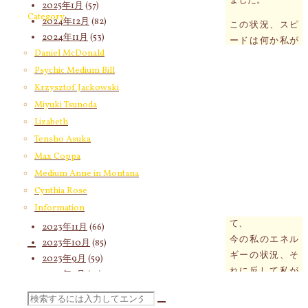
2025年1月
(57)
Category
2024年12月
(82)
この状況、スピ
2024年11月
(53)
ードは何か私が
2024年10月
(65)
Daniel McDonald
今知らないとい
2024年9月
(58)
Psychic Medium Bill
けないものが
2024年8月
(65)
Krzysztof Jackowski
たくさんあるは
2024年7月
(63)
ずと正直「なん
Miyuki Tsunoda
2024年6月
(72)
なんだこれ
Lizabeth
2024年5月
(72)
は？！」って感
Tensho Asuka
2024年4月
(72)
じが強かったで
Max Coppa
2024年3月
(70)
す。
Medium Anne in Montana
2024年2月
(55)
Cynthia Rose
みゆきさんのセ
2024年1月
(66)
ッションを受け
Information
2023年12月
(77)
て、
2023年11月
(66)
今の私のエネル
2023年10月
(85)
ギーの状況、そ
2023年9月
(59)
れに反して私が
2023年8月
(91)
やろうとしてい
2023年7月
(89)
検
ること、
2023年6月
(62)