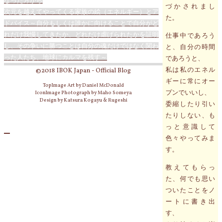
なった方から
づかされまし
次元を越えてやってくる家族の絵（エネルギー）とア
た。
ドバイス～自分もしくは誰かに向けることで自分がど
れだけ我慢してきたか、どれだけ虐げられたかを証明
仕事中であろう
し、その争いに勝つことは自分の魂だけではなく関わ
と、自分の時間
った人たち、地球にカルマを残す～
であろうと、
私は私のエネル
©2018 IBOK Japan - Official Blog
ギーに常にオー
TopImage Art by Daniel McDonald
プンでいいし、
IconImage Photograph by Maho Someya
Design by Katsura Kogayu & Rugeshi
委縮したり引い
たりしない、も
っと意識して
色々やってみま
す。
教えてもらっ
た、何でも思い
ついたことをノ
ートに書き出
す、