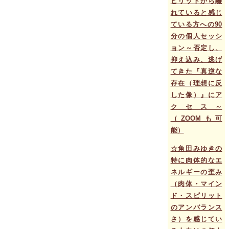
ピリットから離
れていると感じ
ている方への90
分の個人セッシ
ョン～否定し、
抑え込み、逃げ
てきた『真逆な
存在（理想に反
した像）』にア
クセス～
（ZOOMも可
能）
☆角田みゆきの
特に肉体的なエ
ネルギーの歪み
（肉体・マイン
ド・スピリット
のアンバランス
さ）を感じてい