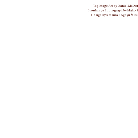
TopImage Art by Daniel McDo
IconImage Photograph by Maho
Design by Katsura Kogayu & Ru