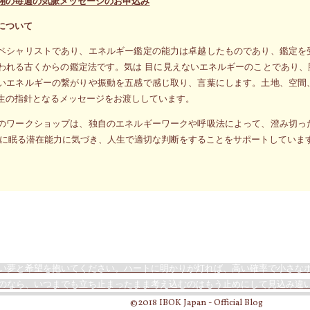
翔の毎週の気脈メッセージのお申込み
について
ペシャリストであり、エネルギー鑑定の能力は卓越したものであり、鑑定を
われる古くからの鑑定法です。気は 目に見えないエネルギーのことであり
いエネルギーの繋がりや振動を五感で感じ取り、言葉にします。土地、空間
生の指針となるメッセージをお渡ししています。
のワークショップは、独自のエネルギーワークや呼吸法によって、澄み切っ
側に眠る潜在能力に気づき、人生で適切な判断をすることをサポートしていま
い夢と希望を抱いてください。ハートに明かりが灯れば、高い確率で小さな
のなら、いつまでも立ち止まったまま考え込むのはもう止めにして見込み違
©2018 IBOK Japan - Official Blog