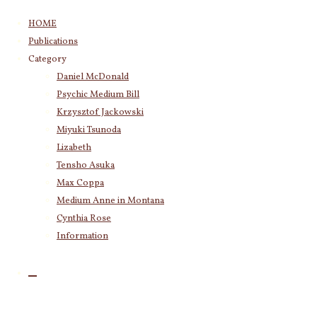
コ
HOME
ン
Publications
テ
Category
ン
Daniel McDonald
ツ
Psychic Medium Bill
へ
ス
Krzysztof Jackowski
キ
Miyuki Tsunoda
ッ
Lizabeth
プ
Tensho Asuka
Max Coppa
Medium Anne in Montana
Cynthia Rose
Information