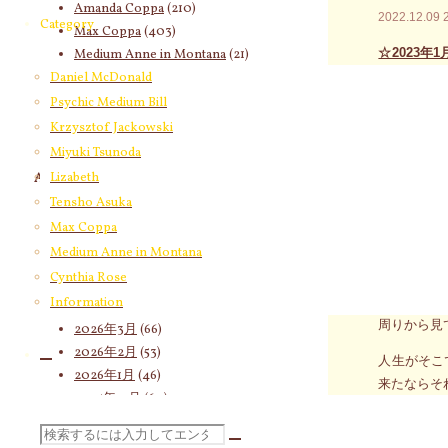
Amanda Coppa
(210)
2022.12.09
Category
Max Coppa
(403)
☆2023
Medium Anne in Montana
(21)
お申込み
Cynthia Rose
(4)
Daniel McDonald
Psychic Medium Bill
今朝は「ダ
Krzysztof Jackowski
のオチの部
Miyuki Tsunoda
仲間たちと
Lizabeth
Archives
なくなって
Tensho Asuka
2026年8月
(18)
Max Coppa
毎回同じパ
2026年7月
(58)
Medium Anne in Montana
2026年6月
(60)
話が外れて
Cynthia Rose
2026年5月
(67)
ることなん
Information
2026年4月
(76)
周りから見
2026年3月
(66)
2026年2月
(53)
人生がそこ
2026年1月
(46)
来たならそ
2025年12月
(60)
「やるだけ
2025年11月
(55)
検
た」→「再
2025年10月
(66)