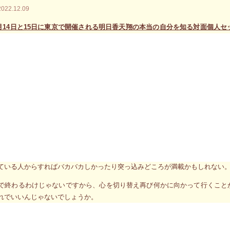
2022.12.09
年1月14日と15日に東京で開催される明日香天翔の本当の自分を知る対面個人セ
メだこりゃ」という表情をしてその場から立ち去る人の映像が浮かび上がり
分で、いかりや長介がよく口にしていた場面を思い出しました。
一緒に繰り広げるドタバタの状況を改善すべく根気よく全力で頑張り続ける
精魂尽き果ててしまったところで立ち尽くし「ダメだこりゃ」とため息交じ
ターンだから見ていてホントにバカバカしいんだけど、そのバカバカしさに
しましましたね。冒頭の「ダメだこりゃ」という表情をしてその場から立ち
です。
ている人からすればバカバカしかったり突っ込みどころが満載かもしれない
で終わるわけじゃないですから、心を切り替え再び何かに向かって行くこと
れでいいんじゃないでしょうか。
やった」→「でもダメだった」→「仕方なく見切ることにした」→「やる
び立ち上がり全力で新しい挑戦に挑むことになる」