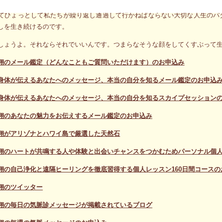
てひょっとして私たちが繰り返し通過して行かねばならない大切な人生のパ
しを生き続けるのです。
しょうよ。それならそれでいいんです。つまらなそうな顔をしてくすぶって
翔のメール鑑定（どんなこともご質問いただけます）のお申込み
身体が伝えるあなたへのメッセージ、本当の自分を知るメール鑑定のお申込
身体が伝えるあなたへのメッセージ、本当の自分を知るスカイプセッション
翔のあなたの魅力をお伝えするメール鑑定のお申込み
翔がアリゾナとハワイ島で厳選した天然石
翔のハートが共鳴する人や体験と出会いチャンスをつかむためパーソナル個人
翔の自己浄化と遠隔ヒーリングを徹底習得する個人レッスン160日間コースの
翔のツイッター
翔の毎日の気脈診メッセージが掲載されているブログ