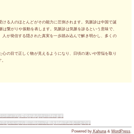
受ける人のほとんどがその能力に圧倒されます。気脈診は中国で誕
、脈は繋がりや振動を表します。気脈診は気脈を診るという意味で、
、人が発信する隠された真実を一歩踏み込んで解き明かし、多くの
た心の目で正しく物が見えるようになり、日頃の迷いや苦悩を取り
す。
ポジティブな変化があなたに訪れます
いでもいいから前に向かって動き始めてみることです
Powered by
Kahuna
&
WordPress
.