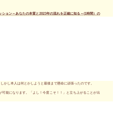
ッション～あなたの本質と2023年の流れを正確に知る～(1時間）の
ました。思わず昔ドリフターズの「8時だよ。全員集合！」のコント
んだけど、意に反して状況は一向に改善せず、もはや手が付けられ
りにつぶやいてそこでようやく諦めるんです。
哀愁があって、放送が始まるとまた繰り返し見てしまうんです。
去る人のビジョンは、知らず知らずの内に私たちも実際にやってい
。しかし本人は何とかしようと最後まで懸命に頑張ったのです。
が可能になります。「よし！今度こそ！！」と立ち上がることが出
だけやったんだからこれでよかったんだと心を吹っ切ることが出来