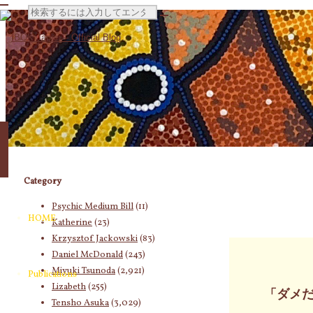
検
索
対
象:
Category
Psychic Medium Bill
(11)
HOME
Katherine
(23)
Krzysztof Jackowski
(83)
Daniel McDonald
(243)
Miyuki Tsunoda
(2,921)
Publications
Lizabeth
(255)
「ダメ
Tensho Asuka
(3,029)