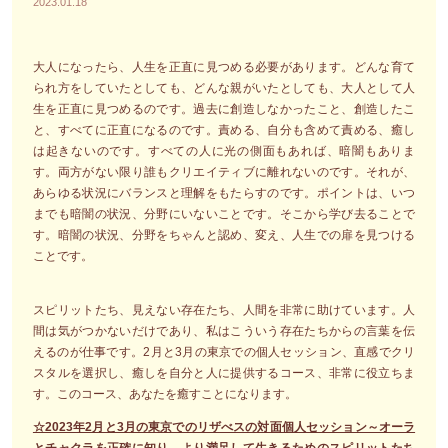
2023.01.18
大人になったら、人生を正直に見つめる必要があります。どんな育て
られ方をしていたとしても、どんな親がいたとしても、大人として人
生を正直に見つめるのです。過去に創造しなかったこと、創造したこ
と、すべてに正直になるのです。責める、自分も含めて責める、癒し
は起きないのです。すべての人に光の側面もあれば、暗闇もありま
す。両方がない限り誰もクリエイティブに離れないのです。それが、
あらゆる状況にバランスと理解をもたらすのです。ポイントは、いつ
までも暗闇の状況、分野にいないことです。そこから学び去ることで
す。暗闇の状況、分野をちゃんと認め、変え、人生での扉を見つける
ことです。
スピリットたち、見えない存在たち、人間を非常に助けています。人
間は気がつかないだけであり、私はこういう存在たちからの言葉を伝
えるのが仕事です。2月と3月の東京での個人セッション、直感でクリ
スタルを選択し、癒しを自分と人に提供するコース、非常に役立ちま
す。このコース、あなたを癒すことになります。
☆2023年2月と3月の東京でのリザべスの対面個人セッション～オーラ
とチャクラを正確に知り、より満足して生きるためのスピリットたち