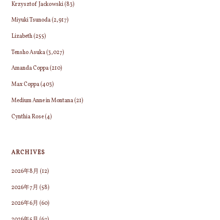
Krzysztof Jackowski
(83)
Miyuki Tsunoda
(2,917)
Lizabeth
(255)
Tensho Asuka
(3,027)
Amanda Coppa
(210)
Max Coppa
(403)
Medium Anne in Montana
(21)
Cynthia Rose
(4)
ARCHIVES
2026年8月
(12)
2026年7月
(58)
2026年6月
(60)
2026年5月
(67)