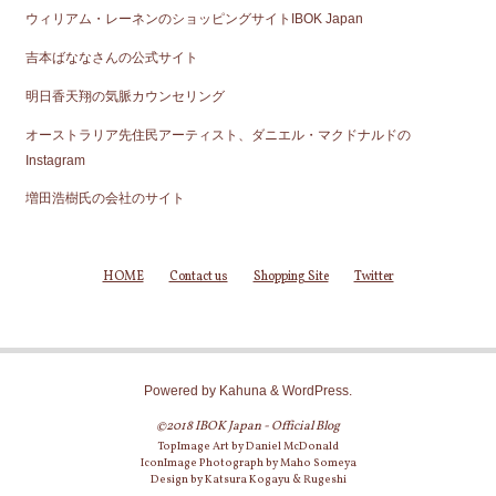
ウィリアム・レーネンのショッピングサイトIBOK Japan
吉本ばななさんの公式サイト
明日香天翔の気脈カウンセリング
オーストラリア先住民アーティスト、ダニエル・マクドナルドの
Instagram
増田浩樹氏の会社のサイト
HOME
Contact us
Shopping Site
Twitter
Powered by
Kahuna
&
WordPress
.
©2018 IBOK Japan - Official Blog
TopImage Art by Daniel McDonald
IconImage Photograph by Maho Someya
Design by Katsura Kogayu & Rugeshi