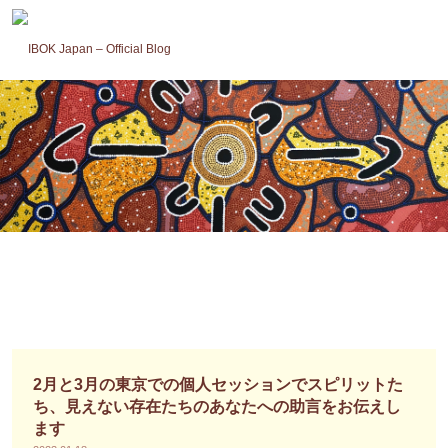
コ
ン
テ
ン
ツ
へ
ス
キ
ッ
プ
2月と3月の東京での個人セッションでスピリットた
ち、見えない存在たちのあなたへの助言をお伝えし
ます