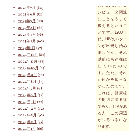
2025年8月
(75)
のがあると、コ
2025年7月
(60)
ンピュータ関連
2025年6月
(50)
索
にことをうまく
2025年5月
(88)
扱えるというこ
2025年4月
(68)
とです。1980年
2025年3月
(76)
代、HIVのパター
対
2025年2月
(60)
ンが出現し始め
2025年1月
(57)
ましたが、それ
2024年12月
(82)
以前にも存在は
2024年11月
(53)
象:
していたので
2024年10月
(65)
す。ただ、それ
2024年9月
(58)
が何かを知らな
2024年8月
(65)
かったのです。
2024年7月
(63)
これは、健康線
2024年6月
(72)
の周辺に出る線
2024年5月
(72)
であり、HIVがあ
2024年4月
(72)
る人、この周辺
2024年3月
(70)
がつるつるにな
2024年2月
(55)
ります。
2024年1月
(66)