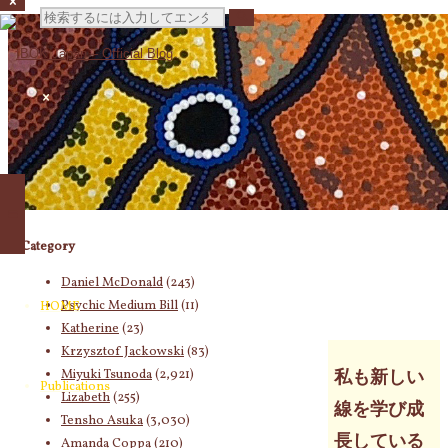
検
索
対
Category
象:
Daniel McDonald
(243)
Psychic Medium Bill
(11)
HOME
Katherine
(23)
Krzysztof Jackowski
(83)
Miyuki Tsunoda
(2,921)
私も新しい
Publications
Lizabeth
(255)
線を学び成
Tensho Asuka
(3,030)
長している
Amanda Coppa
(210)