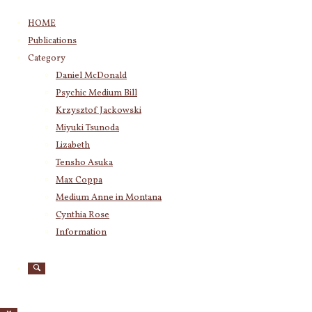
コ
HOME
ン
Publications
テ
Category
ン
Daniel McDonald
ツ
Psychic Medium Bill
へ
ス
Krzysztof Jackowski
キ
Miyuki Tsunoda
ッ
Lizabeth
プ
Tensho Asuka
Max Coppa
Medium Anne in Montana
Cynthia Rose
Information