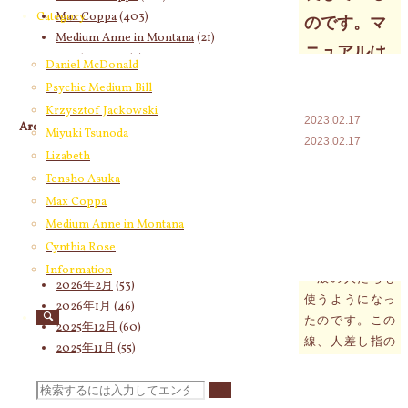
Max Coppa
(403)
Category
のです。マ
Medium Anne in Montana
(21)
ニュアルは
Cynthia Rose
(4)
Daniel McDonald
ありません
Psychic Medium Bill
Krzysztof Jackowski
2023.02.17
Archives
Miyuki Tsunoda
2023.02.17
Lizabeth
2026年8月
(19)
1970年以降、コ
Tensho Asuka
2026年7月
(58)
ンピュータ線が
2026年6月
(60)
Max Coppa
出現し始めまし
2026年5月
(67)
Medium Anne in Montana
た。この時期、
2026年4月
(76)
Cynthia Rose
コンピュータを
2026年3月
(66)
Information
一般の人たちも
2026年2月
(53)
使うようになっ
2026年1月
(46)
たのです。この
2025年12月
(60)
線、人差し指の
2025年11月
(55)
下から小指の下
2025年10月
(66)
に出現します。
2025年9月
(62)
検
手にこういうも