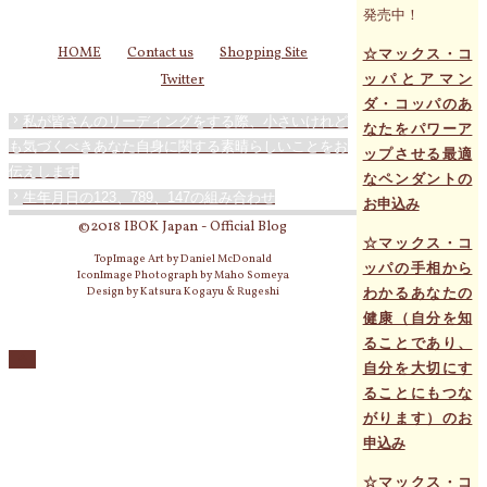
発売中！
HOME
Contact us
Shopping Site
☆マックス・コ
ッパとアマン
Twitter
ダ・コッパのあ
私が皆さんのリーディングをする際、小さいけれど
なたをパワーア
も気づくべきあなた自身に関する素晴らしいことをお
ップさせる最適
伝えします
なペンダントの
生年月日の123、789、147の組み合わせ
お申込み
©2018 IBOK Japan - Official Blog
☆マックス・コ
TopImage Art by Daniel McDonald
ッパの手相から
IconImage Photograph by Maho Someya
Design by Katsura Kogayu & Rugeshi
わかるあなたの
健康（自分を知
ることであり、
自分を大切にす
ることにもつな
がります）のお
申込み
☆マックス・コ