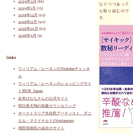
2019年2月
(86)
なりつつあって
2019年1月
(73)
も取り組むので
2018年12月
(93)
す。
2018年11月
(90)
2018年10月
(82)
2018年9月
(9)
Links
ウィリアム・レーネンのYoutubeチャンネ
ル
ウィリアム・レーネンのショッピングサイ
トIBOK Japan
吉本ばななさんの公式サイト
明日香天翔の気脈カウンセリング
オーストラリア先住民アーティスト、ダニ
エル・マクドナルドのInstagram
増田浩樹氏の会社のサイト