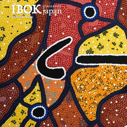
コ
ン
テ
ン
ツ
へ
ス
キ
ッ
プ