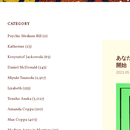
CATEGORY
Psychic Medium Bill
(11)
Katherine
(23)
Krzysztof Jackowski
(83)
あな
開始
Daniel McDonald
(243)
2023.05
Miyuki Tsunoda
(2,917)
Lizabeth
(255)
Tensho Asuka
(3,027)
Amanda Coppa
(210)
Max Coppa
(403)