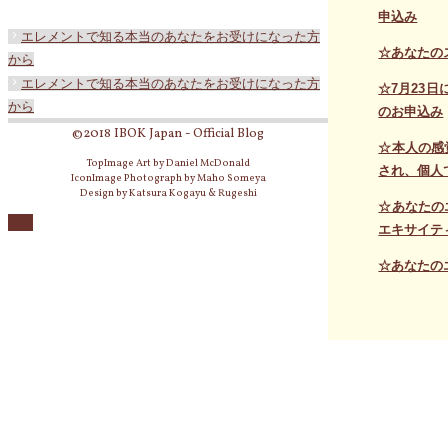
申込み
エレメントで知る本当のあなたをお受けになった方
☆あなたの
から
エレメントで知る本当のあなたをお受けになった方
☆7月23
から
のお申込み
©2018 IBOK Japan - Official Blog
☆本人の感
TopImage Art by Daniel McDonald
され、個人
IconImage Photograph by Maho Someya
Design by Katsura Kogayu & Rugeshi
☆あなたの
エキサイテ
☆あなたの