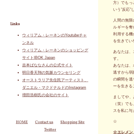
方）でもっ
いう”反応
人間の無限
Links
ルギーを奪
利用する機
ウィリアム・レーネンのYoutubeチャ
を生きてい
ンネル
ウィリアム・レーネンのショッピング
あなたは、
サイトIBOK Japan
す。
吉本ばななさんの公式サイト
あなたは、
逃すから弱
明日香天翔の気脈カウンセリング
の瞬間を逃
オーストラリア先住民アーティスト、
ーを生きる
ダニエル・マクドナルドのInstagram
増田浩樹氏の会社のサイト
ましてや、
（笑）でも
スを私に与
☆
HOME
Contact us
Shopping Site
Twitter
☆エレメン