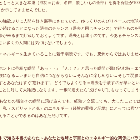
ともっと大きな幸運（成功＝お金、名声、欲しいもの全部）を得る保証が10
”しか示してきませんでした。
の強欲ぶりに人間を好き勝手にさせていた、ゆっくりのんびりペースの地球
い続けることになった過去のチャンス（過去と同じチャンス）で得たものを
会が来るまで貯蔵しておくようです。過去とは違うのです。今あるチャンス
ない多くの人間には気づけないでしょう。
エネルギーを生きていることに若干弱腰です。でも、恐怖からではありませ
ホントに些細な瞬間『あっ・・』『ん！？』と思った瞬間が飛び込む時＝エ
腰になる→いまいち自信につながらない→そんなに楽しめない→そして弱腰
すとあなたはすぐ”忘れます”。どうでもよくなる＝過去を手放すのが早いと
ことに対して大雑把になります。一歩間違えたら”投げやり”にもなってしまう
あなたの場合その瞬間に飛び込んでも、経験／交流しても、大したことで
、私（スピリットと魂）のエネルギー（経験の蓄積／記憶）にとっては喜び
えることができるのはあなただけです。
トで知る本当のあなた～あなたと地球と宇宙とのエネルギー的な関係にバラ