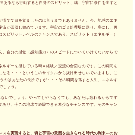
0％あるなら行動すると自身のスピリット、魂、宇宙に条件を出すと
が慌てて目を覚ましたのは言うまでもありません。今、地球のエネ
宇宙が回収し始めています。宇宙のゴミ処理場に送り、塵にし、再
はスピリットレベルのチャンスであり、スピリット（エネルギー）
ん。自分の感覚（感知能力）のスピードについていけてないからで
ネルギーを感じている時＝経験／交流の合図なのです。この瞬間を
になる・・・というこのサイクルから抜け出せないでいますし、こ
いうのはあなたの長所ですが・・・その瞬間を逃すと人生、エネルギ
でしょう。
はないでしょう。やってもやらなくても、あなたは忘れるからです
であり、今この地球で経験できる希少なチャンスです。そのチャン
ンスを実現すると、魂と宇宙の意図を生きられる時代の到来～のお