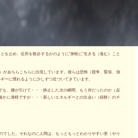
とを止め、近所を散歩するかのように”身軽に”生きる（進む）こと
c）があちらこちらに出現しています。彼らは恐怖（競争、緊張、強
ルギーに慣れるように少しずつ近づいてきています。
でも、腰が引けて・・・静止した次の瞬間、もう何だったのか（反
確かに身軽ですが・・・新しいエネルギーとの出会い（経験）のチ
ものでした。それなのに人間は、もっともっとわかりやすい形（やり