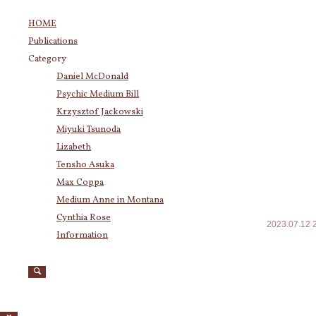
コ
HOME
ン
Publications
テ
Category
Category
ン
Daniel McDonald
ツ
Daniel McDonald
(243)
Psychic Medium Bill
へ
Psychic Medium Bill
(11)
ス
Krzysztof Jackowski
Katherine
(23)
キ
Miyuki Tsunoda
Krzysztof Jackowski
(83)
ッ
Miyuki Tsunoda
(2,917)
Lizabeth
プ
Lizabeth
(255)
Tensho Asuka
あなた
Tensho Asuka
(3,027)
Max Coppa
たイラ
Amanda Coppa
(210)
Medium Anne in Montana
Max Coppa
(403)
Cynthia Rose
2023.07.12
Medium Anne in Montana
(21)
Information
Cynthia Rose
(4)
Archives