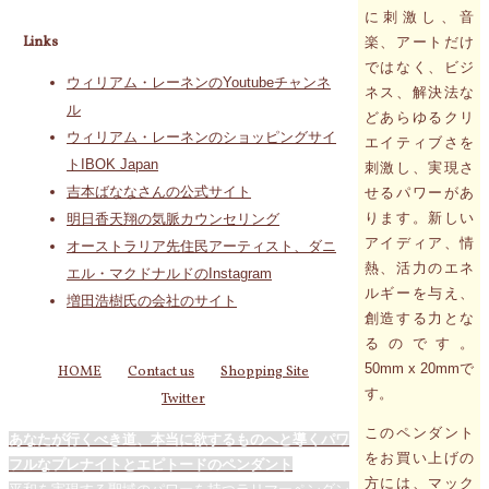
に刺激し、音
Links
楽、アートだけ
ではなく、ビジ
ウィリアム・レーネンのYoutubeチャンネ
ネス、解決法な
ル
どあらゆるクリ
ウィリアム・レーネンのショッピングサイ
エイティブさを
トIBOK Japan
刺激し、実現さ
吉本ばななさんの公式サイト
せるパワーがあ
ります。新しい
明日香天翔の気脈カウンセリング
アイディア、情
オーストラリア先住民アーティスト、ダニ
熱、活力のエネ
エル・マクドナルドのInstagram
ルギーを与え、
増田浩樹氏の会社のサイト
創造する力とな
るのです。
50mm x 20mmで
HOME
Contact us
Shopping Site
す。
Twitter
このペンダント
あなたが行くべき道、本当に欲するものへと導くパワ
をお買い上げの
フルなプレナイトとエピトードのペンダント
方には、マック