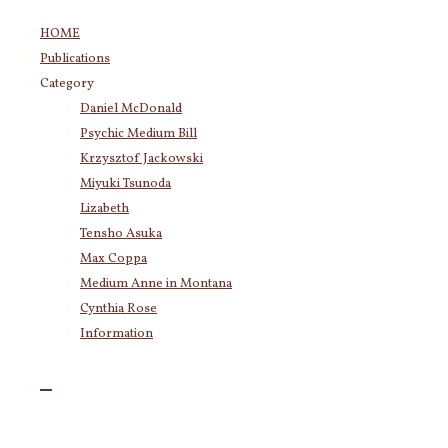
コ
HOME
ン
Publications
テ
Category
ン
Category
Daniel McDonald
ツ
Katherine
(23)
Psychic Medium Bill
へ
Krzysztof Jackowski
(83)
ス
Krzysztof Jackowski
Daniel McDonald
(243)
キ
Miyuki Tsunoda
Psychic Medium Bill
(11)
ッ
Lizabeth
Miyuki Tsunoda
(2,921)
新しいアイ
プ
Tensho Asuka
Lizabeth
(255)
ディア、情
Max Coppa
Tensho Asuka
(3,030)
熱、活力の
Medium Anne in Montana
Amanda Coppa
(210)
Cynthia Rose
Max Coppa
(403)
エネルギー
Medium Anne in Montana
(21)
Information
を与え、創
Cynthia Rose
(4)
造する力と
なる、パワ
Archives
フルなスモ