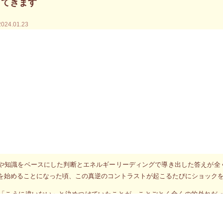
ってきます
2024.01.23
0度回転させ、今まで心を閉ざし背を向けていた正面方向に初めて向かい合う
さに全身を包まれ、今まで見えなかったことが次々に目に飛び込んで来ます
うして私は、こんなにも長い間現実に背を向け真実に目を向けようとしなか
方向に、ようやく今ここで向かい合うことが出来て本当に良かったという感
す。
の人が今世で抱えることになる「ぜひとも乗り越えなきゃならない人生のテ
だ現実に背を向け真実に気付けないでいる部分がいくつもあるはずです。で
うことの無かった真実と出会うことが出来るのだと思えばとても楽しみです
や知識をベースにした判断とエネルギーリーディングで導き出した答えが全
を始めることになった頃、この真逆のコントラストが起こるたびにショック
「こうに違いない」と決めつけていたことが、ことごとく全くの的外れだ
いていた固定観念や決めつけは真実を見る目を欺く障害であったことに気が