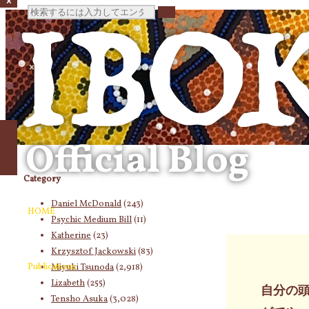
検
索
対
象:
Category
Daniel McDonald
(243)
HOME
Psychic Medium Bill
(11)
Katherine
(23)
Krzysztof Jackowski
(83)
Publications
Miyuki Tsunoda
(2,918)
Lizabeth
(255)
自分の
Tensho Asuka
(3,028)