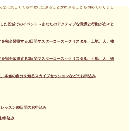
です。結果として様々な不安も消え去り、思いっ切り心が軽くなり
んなに貧しくても幸せに生きることが出来ることも初めて知りまし
ンドした茨城でのイベント～あなたのアクティブな意識と行動が次々と
ィングを完全習得する3日間マスターコース～クリスタル、土地、人、物
ィングを完全習得する3日間マスターコース～クリスタル、土地、人、物
定、本当の自分を知るスカイプセッションなどのお申込み
レッスン90日間のお申込み
お申込み