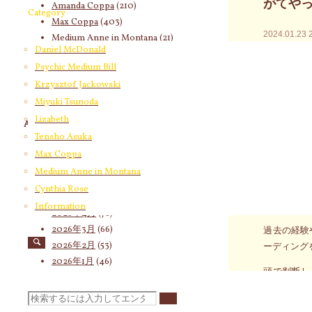
がてや
Amanda Coppa
(210)
Category
Max Coppa
(403)
2024.01.23
Medium Anne in Montana
(21)
Daniel McDonald
Cynthia Rose
(4)
身体を18
Psychic Medium Bill
かった明る
Krzysztof Jackowski
のです。
Miyuki Tsunoda
「ああ、ど
Lizabeth
Archives
続けていた
Tensho Asuka
ったはずで
2026年8月
(14)
Max Coppa
2026年7月
(58)
Medium Anne in Montana
これは多く
2026年6月
(60)
Cynthia Rose
よ。まだま
2026年5月
(67)
まで向き合
Information
2026年4月
(76)
2026年3月
(66)
過去の経験
2026年2月
(53)
ーディング
2026年1月
(46)
頭で判断し
2025年12月
(60)
た。胸に抱
2025年11月
(55)
検
2025年10月
(66)