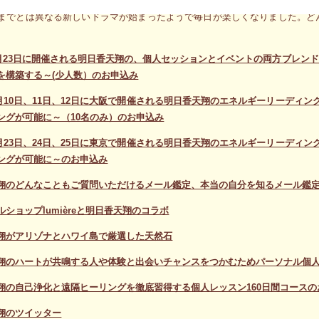
は捨てよう、思い込みや決めつけも一切やめよう」と心に誓ったのはその頃
までとは異なる新しいドラマが始まったようで毎日が楽しくなりました。ど
年3月23日に開催される明日香天翔の、個人セッションとイベントの両方ブレ
を構築する～(少人数）のお申込み
年2月10日、11日、12日に大阪で開催される明日香天翔のエネルギーリーデ
ングが可能に～（10名のみ）のお申込み
年2月23日、24日、25日に東京で開催される明日香天翔のエネルギーリーデ
ングが可能に～のお申込み
翔のどんなこともご質問いただけるメール鑑定、本当の自分を知るメール鑑
ショップlumièreと明日香天翔のコラボ
翔がアリゾナとハワイ島で厳選した天然石
翔のハートが共鳴する人や体験と出会いチャンスをつかむためパーソナル個人
翔の自己浄化と遠隔ヒーリングを徹底習得する個人レッスン160日間コースの
翔のツイッター