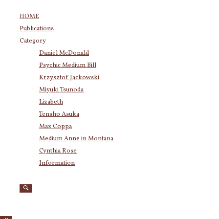
コ
HOME
ン
Publications
テ
Category
ン
Daniel McDonald
ツ
Psychic Medium Bill
へ
ス
Krzysztof Jackowski
キ
Miyuki Tsunoda
ッ
Lizabeth
プ
Tensho Asuka
Max Coppa
Medium Anne in Montana
Cynthia Rose
Information