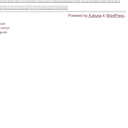
信することであなたに思いがけないチャンスを引き寄せることになります
りと自分の心の中を覗き込んでみましょう
Powered by
Kahuna
&
WordPress
.
nald
 Someya
geshi