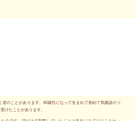
ことになった人の姿が浮かび上がっています。今まで感じることの無
。今まで思ってもみなかった解放感と自由がそこには広がっていた
ったんだろう」と思うことになったでしょうけど、ずっと背を向け
動の方が何倍も大きく、弾むような喜びに心は満たされることにな
ーマ」だと思われます。偉そうなことを言ってる私だって同じです
もそうした不備を改善することで、この先新しいチャンスが訪れ今
。
く逆のことがあります。40歳代になって生まれて初めて気脈診のリ
を受けたことがあります。
ったのです。頭だけで判断していたことは本当にあてにならなかっ
付いたのです。