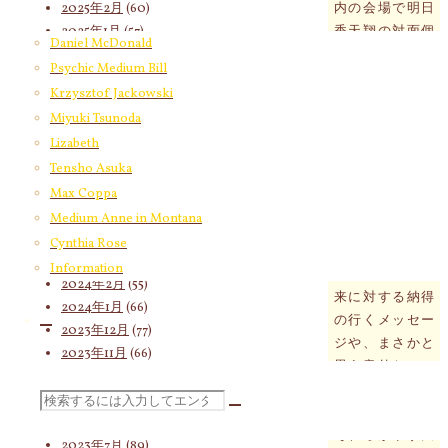
2025年2月
(60)
内の会場で明日
2025年1月
(57)
香天翔の対面個
Daniel McDonald
2024年12月
(82)
人セッション60
Psychic Medium Bill
2024年11月
(53)
分が開催されま
Krzysztof Jackowski
2024年10月
(65)
す。只今、IBOK
Miyuki Tsunoda
2024年9月
(58)
事務局にてお申
Lizabeth
2024年8月
(65)
込予約を受け付
Tensho Asuka
2024年7月
(63)
け中です。
2024年6月
(72)
Max Coppa
自分の身体の複
2024年5月
(72)
Medium Anne in Montana
数のエネルギー
2024年4月
(72)
Cynthia Rose
センターからは
2024年3月
(70)
Information
現在・過去・未
2024年2月
(55)
来に対する納得
2024年1月
(66)
の行くメッセー
2023年12月
(77)
ジや、まさかと
2023年11月
(66)
思う意外なメッ
2023年10月
(85)
セージが語られ
2023年9月
(59)
検
ていています。
2023年8月
(91)
それらが示す大
2023年7月
(89)