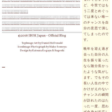
う耐えられない！」と言う状況になってしまったなら
ど、今世ではも
我が身を守るために直ちにその状況から飛び出し我が
う二度とめぐっ
身を守るべきです
ては来ない唯一
今朝の大切なメッセージは「この世は流れに乗って進
のチャンスを自
んで行くことの出来る人と、流れに取り残され、その
分の意思で潰し
場に滞ったままの人とに大きく分かれる」
てしまったので
©2018 IBOK Japan - Official Blog
す。
TopImage Art by Daniel McDonald
IconImage Photograph by Maho Someya
晩年を迎え過ぎ
Design by Katsura Kogayu & Rugeshi
去った自分の人
生を振り返った
なら随分長かっ
たような気がし
ます。でもその
長い人生の中で
かけがえのない
チャンスの瞬間
が訪れたのはた
った一度、思わ
ず全身が反応し