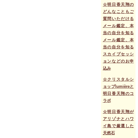
☆明日香天翔の
どんなこともご
質問いただける
メール鑑定、本
当の自分を知る
メール鑑定、本
当の自分を知る
スカイプセッシ
ョンなどのお申
込み
☆クリスタルシ
ョップlumièreと
明日香天翔のコ
ラボ
☆明日香天翔が
アリゾナとハワ
イ島で厳選した
天然石