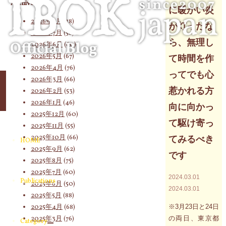
象:
Archives
に暖かい炎
2026年8月
(18)
が灯ったな
2026年7月
(58)
ら、無理し
2026年6月
(60)
2026年5月
(67)
て時間を作
2026年4月
(76)
ってでも心
2026年3月
(66)
惹かれる方
2026年2月
(53)
2026年1月
(46)
向に向かっ
2025年12月
(60)
て駆け寄っ
2025年11月
(55)
2025年10月
(66)
てみるべき
HOME
2025年9月
(62)
です
2025年8月
(75)
2025年7月
(60)
2024.03.01
Publications
2025年6月
(50)
2024.03.01
2025年5月
(88)
2025年4月
(68)
※3月23日と24日
2025年3月
(76)
の両日、東京都
Category