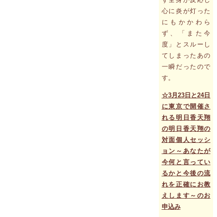
心に炎が灯った
にもかかわら
ず、「また今
度」とスルーし
てしまったあの
一瞬だったので
す。
☆3月23日と24日
に東京で開催さ
れる明日香天翔
の明日香天翔の
対面個人セッシ
ョン～あなたが
今何と言ってい
るかと今後の流
れを正確にお教
えします～のお
申込み