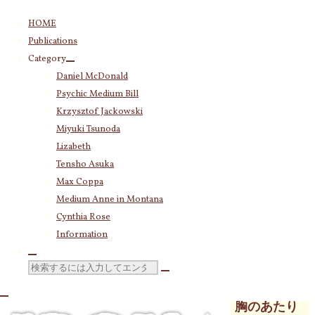
コ
HOME
ン
Publications
テ
Category
ン
Daniel McDonald
ツ
Category
Psychic Medium Bill
へ
Daniel McDonald
(243)
ス
Krzysztof Jackowski
Psychic Medium Bill
(11)
キ
Miyuki Tsunoda
Katherine
(23)
ッ
Lizabeth
Krzysztof Jackowski
(83)
プ
Tensho Asuka
Miyuki Tsunoda
(2,921)
いつに無く
Max Coppa
Lizabeth
(255)
思わず全身
Medium Anne in Montana
Tensho Asuka
(3,029)
が反応する
Cynthia Rose
Amanda Coppa
(210)
Max Coppa
(403)
Information
ような心惹
Medium Anne in Montana
(21)
かれるもの
Cynthia Rose
(4)
検
が見つかり
索
対
胸のあたり