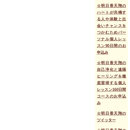
☆明日香天翔の
ハートが共鳴す
る人や体験と出
会いチャンスを
つかむためパー
ソナル個人レッ
スン90日間のお
申込み
☆明日香天翔の
自己浄化と遠隔
ヒーリングを徹
底習得する個人
レッスン160日間
コースのお申込
み
☆明日香天翔の
ツイッター