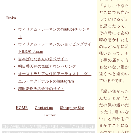
「よし、今なら
どこにでも向か
Links
っていけるぞ」
と思ったって、
ウィリアム・レーネンのYoutubeチャンネ
その時にはあの
ル
時心惹かれたも
ウィリアム・レーネンのショッピングサイ
のはどんなに足
トIBOK Japan
搔いたって、も
吉本ばななさんの公式サイト
う手の届きそう
明日香天翔の気脈カウンセリング
もないない遥か
遠くへと遠のい
オーストラリア先住民アーティスト、ダニ
ているのです。
エル・マクドナルドのInstagram
増田浩樹氏の会社のサイト
「縁が無かった
んだ」とか「た
だの気の迷いだ
HOME
Contact us
Shopping Site
ったに違いな
Twitter
い」と自分をご
まかすことにな
自分が強い弱いなど関係ありません。「これ以上はも
るのでしょうけ