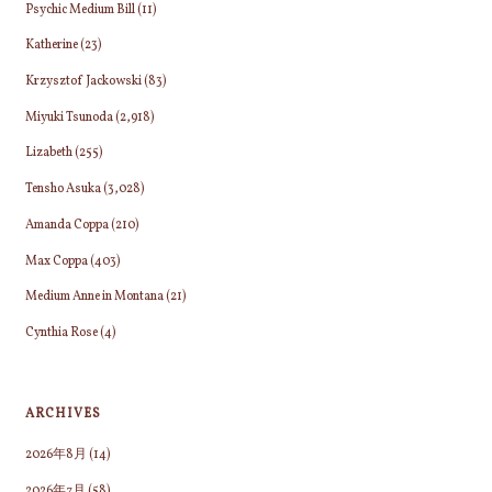
Psychic Medium Bill
(11)
Katherine
(23)
Krzysztof Jackowski
(83)
Miyuki Tsunoda
(2,918)
Lizabeth
(255)
Tensho Asuka
(3,028)
Amanda Coppa
(210)
Max Coppa
(403)
Medium Anne in Montana
(21)
Cynthia Rose
(4)
ARCHIVES
2026年8月
(14)
2026年7月
(58)