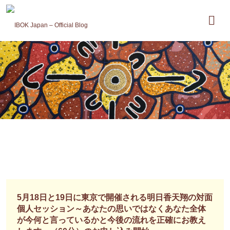
コ
ン
テ
ン
ツ
へ
ス
キ
ッ
プ
5月18日と19日に東京で開催される明日香天翔の対面
個人セッション～あなたの思いではなくあなた全体
が今何と言っているかと今後の流れを正確にお教え