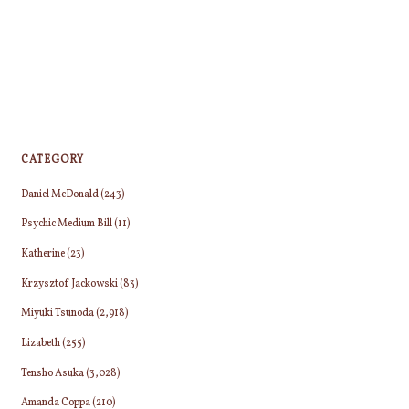
CATEGORY
Daniel McDonald
(243)
Psychic Medium Bill
(11)
Katherine
(23)
Krzysztof Jackowski
(83)
Miyuki Tsunoda
(2,918)
Lizabeth
(255)
Tensho Asuka
(3,028)
Amanda Coppa
(210)