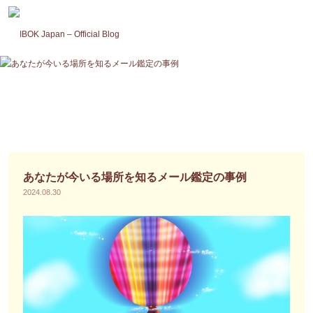
コ
ン
テ
ン
ツ
へ
ス
キ
ッ
プ
あなたが今いる場所を知るメール鑑定の事例
2024.08.30