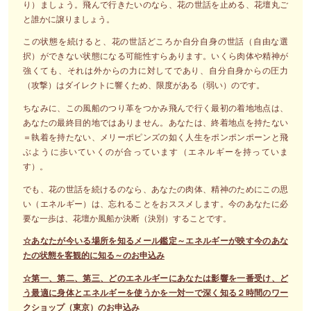
り）ましょう。飛んで行きたいのなら、花の世話を止める、花壇丸ご
と誰かに譲りましょう。
この状態を続けると、花の世話どころか自分自身の世話（自由な選
択）ができない状態になる可能性すらあります。いくら肉体や精神が
強くても、それは外からの力に対してであり、自分自身からの圧力
（攻撃）はダイレクトに響くため、限度がある（弱い）のです。
ちなみに、この風船のつり革をつかみ飛んで行く最初の着地地点は、
あなたの最終目的地ではありません。あなたは、終着地点を持たない
＝執着を持たない、メリーポピンズの如く人生をポンポンポーンと飛
ぶように歩いていくのが合っています（エネルギーを持っていま
す）。
でも、花の世話を続けるのなら、あなたの肉体、精神のためにこの思
い（エネルギー）は、忘れることをおススメします。今のあなたに必
要な一歩は、花壇か風船か決断（決別）することです。
☆あなたが今いる場所を知るメール鑑定～エネルギーが映す今のあな
たの状態を客観的に知る～のお申込み
☆第一、第二、第三、どのエネルギーにあなたは影響を一番受け、ど
う最適に身体とエネルギーを使うかを一対一で深く知る２時間のワー
クショップ（東京）のお申込み