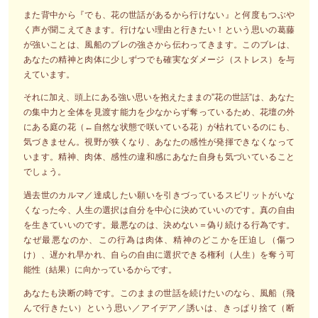
また背中から『でも、花の世話があるから行けない』と何度もつぶや
く声が聞こえてきます。行けない理由と行きたい！という思いの葛藤
が強いことは、風船のブレの強さから伝わってきます。このブレは、
あなたの精神と肉体に少しずつでも確実なダメージ（ストレス）を与
えています。
それに加え、頭上にある強い思いを抱えたままの”花の世話”は、あなた
の集中力と全体を見渡す能力を少なからず奪っているため、花壇の外
にある庭の花（←自然な状態で咲いている花）が枯れているのにも、
気づきません。視野が狭くなり、あなたの感性が発揮できなくなって
います。精神、肉体、感性の違和感にあなた自身も気づいていること
でしょう。
過去世のカルマ／達成したい願いを引きづっているスピリットがいな
くなった今、人生の選択は自分を中心に決めていいのです。真の自由
を生きていいのです。最悪なのは、決めない＝偽り続ける行為です。
なぜ最悪なのか、この行為は肉体、精神のどこかを圧迫し（傷つ
け）、遅かれ早かれ、自らの自由に選択できる権利（人生）を奪う可
能性（結果）に向かっているからです。
あなたも決断の時です。このままの世話を続けたいのなら、風船（飛
んで行きたい）という思い／アイデア／誘いは、きっぱり捨て（断