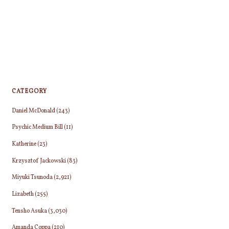
CATEGORY
Daniel McDonald
(243)
Psychic Medium Bill
(11)
Katherine
(23)
Krzysztof Jackowski
(83)
Miyuki Tsunoda
(2,921)
Lizabeth
(255)
Tensho Asuka
(3,030)
Amanda Coppa
(210)