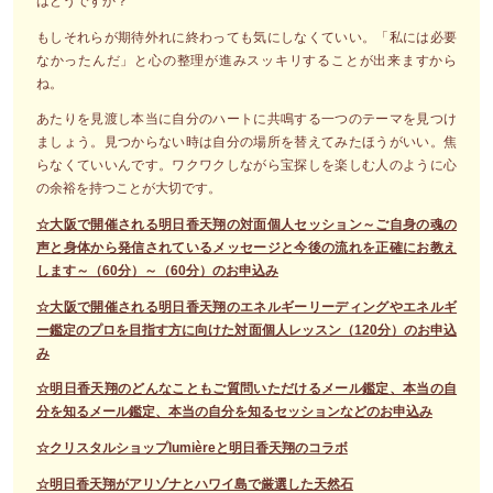
はどうですか？
もしそれらが期待外れに終わっても気にしなくていい。「私には必要
なかったんだ」と心の整理が進みスッキリすることが出来ますから
ね。
あたりを見渡し本当に自分のハートに共鳴する一つのテーマを見つけ
ましょう。見つからない時は自分の場所を替えてみたほうがいい。焦
らなくていいんです。ワクワクしながら宝探しを楽しむ人のように心
の余裕を持つことが大切です。
☆大阪で開催される明日香天翔の対面個人セッション～ご自身の魂の
声と身体から発信されているメッセージと今後の流れを正確にお教え
します～（60分）～（60分）のお申込み
☆大阪で開催される明日香天翔のエネルギーリーディングやエネルギ
ー鑑定のプロを目指す方に向けた対面個人レッスン（120分）のお申込
み
☆明日香天翔のどんなこともご質問いただけるメール鑑定、本当の自
分を知るメール鑑定、本当の自分を知るセッションなどのお申込み
☆クリスタルショップlumièreと明日香天翔のコラボ
☆明日香天翔がアリゾナとハワイ島で厳選した天然石