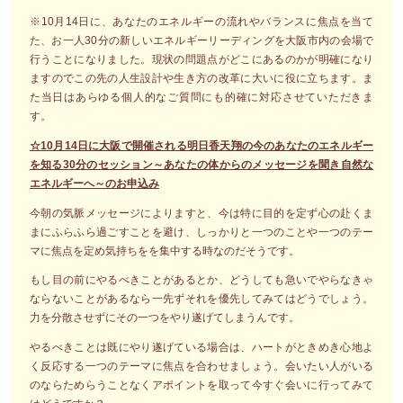
※10月14日に、あなたのエネルギーの流れやバランスに焦点を当て
た、お一人30分の新しいエネルギーリーディングを大阪市内の会場で
行うことになりました。現状の問題点がどこにあるのかが明確になり
ますのでこの先の人生設計や生き方の改革に大いに役に立ちます。ま
た当日はあらゆる個人的なご質問にも的確に対応させていただきま
す。
☆10月14日に大阪で開催される明日香天翔の今のあなたのエネルギー
を知る30分のセッション～あなたの体からのメッセージを聞き自然な
エネルギーへ～のお申込み
今朝の気脈メッセージによりますと、今は特に目的を定ず心の赴くま
まにふらふら過ごすことを避け、しっかりと一つのことや一つのテー
マに焦点を定め気持ちをを集中する時なのだそうです。
もし目の前にやるべきことがあるとか、どうしても急いでやらなきゃ
ならないことがあるなら一先ずそれを優先してみてはどうでしょう。
力を分散させずにその一つをやり遂げてしまうんです。
やるべきことは既にやり遂げている場合は、ハートがときめき心地よ
く反応する一つのテーマに焦点を合わせましょう。会いたい人がいる
のならためらうことなくアポイントを取って今すぐ会いに行ってみて