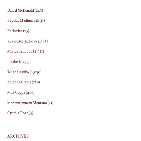
Daniel McDonald
(243)
Psychic Medium Bill
(11)
Katherine
(23)
Krzysztof Jackowski
(83)
Miyuki Tsunoda
(2,921)
Lizabeth
(255)
Tensho Asuka
(3,030)
Amanda Coppa
(210)
Max Coppa
(403)
Medium Anne in Montana
(21)
Cynthia Rose
(4)
ARCHIVES