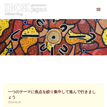
コ
ン
テ
ン
ツ
へ
ス
キ
ッ
プ
一つのテーマに焦点を絞り集中して進んで行きまし
ょう
2024.09.28