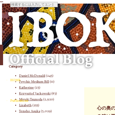
検
索
対
象:
Category
Daniel McDonald
(243)
HOME
Psychic Medium Bill
(11)
Katherine
(23)
Krzysztof Jackowski
(83)
Miyuki Tsunoda
(2,920)
Publications
Lizabeth
(255)
心の奥
Tensho Asuka
(3,029)