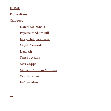
コ
HOME
ン
Publications
テ
Category
ン
Daniel McDonald
ツ
Psychic Medium Bill
へ
ス
Krzysztof Jackowski
キ
Miyuki Tsunoda
ッ
Lizabeth
プ
Tensho Asuka
Max Coppa
Medium Anne in Montana
Cynthia Rose
Information