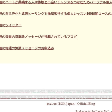
翔のハートが共鳴する人や体験と出会いチャンスをつかむためパーソナル個人
翔の自己浄化と遠隔ヒーリングを徹底習得する個人レッスン160日間コースの
翔のツイッター
翔の毎日の気脈診メッセージが掲載されているブログ
翔の毎週の気脈メッセージのお申込み
ょう。まだ何も見えない中で手探りの状態でいいから、とにかく前に向かっ
リップし、もう一度人生をやり直すことができるとしたなら、今と同じ生き
©2018 IBOK Japan - Official Blog
TopImage Art by Daniel McDo