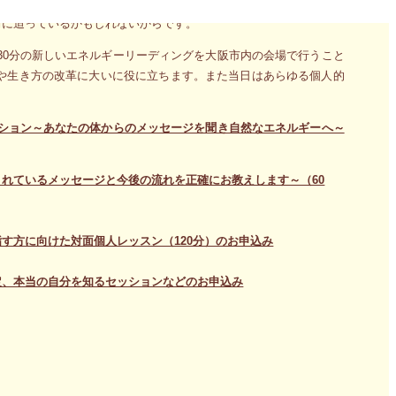
に何かを訴えてくる時があるはずです。そうした時は簡単に見過ご
前に迫っているかもしれないからです。
30分の新しいエネルギーリーディングを大阪市内の会場で行うこと
や生き方の改革に大いに役に立ちます。また当日はあらゆる個人的
ッション～あなたの体からのメッセージを聞き自然なエネルギーへ～
れているメッセージと今後の流れを正確にお教えします～（60
す方に向けた対面個人レッスン（120分）のお申込み
定、本当の自分を知るセッションなどのお申込み