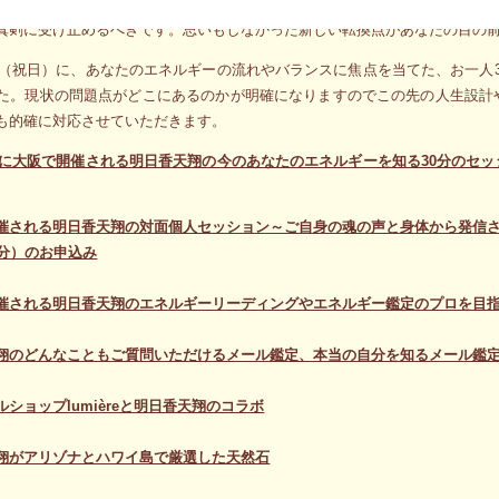
の方から湧き上がって来たシンプルな思いがいつもとは異なる強い力で懸命
真剣に受け止めるべきです。思いもしなかった新しい転換点があなたの目の
4日（祝日）に、あなたのエネルギーの流れやバランスに焦点を当てた、お一人
た。現状の問題点がどこにあるのかが明確になりますのでこの先の人生設計
も的確に対応させていただきます。
4日に大阪で開催される明日香天翔の今のあなたのエネルギーを知る30分のセ
催される明日香天翔の対面個人セッション～ご自身の魂の声と身体から発信さ
0分）のお申込み
催される明日香天翔のエネルギーリーディングやエネルギー鑑定のプロを目指
翔のどんなこともご質問いただけるメール鑑定、本当の自分を知るメール鑑
ショップlumièreと明日香天翔のコラボ
翔がアリゾナとハワイ島で厳選した天然石