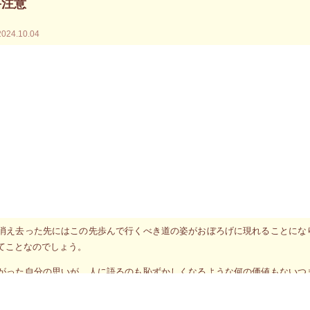
要注意
2024.10.04
メッセージは「あなたの心の奥から他を押しのけて込み上げて来る切なる思
こととは限りません。「えー、別にどうでもいいんだけど」と思ってしまう
思いには何か大切な理由があるのでしょう。
きた思いも大切なんだろうけど、その現象によって、その後の視界が明確に
ージによりますと、込み上げて来る思いに意識を合わせることで視界を遮っ
が確認できるんです。
心に描いてきた人生の目標とか信念みたいなものがはっきり見えるのかと言
消え去ってしまう事があるのだそうです。それらは自らのマインドが作り出
消え去った先にはこの先歩んで行くべき道の姿がおぼろげに現れることにな
てことなのでしょう。
がった自分の思いが、人に語るのも恥ずかしくなるような何の価値もないつ
ーしましょう。