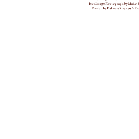
IconImage Photograph by Maho
Design by Katsura Kogayu & Ru