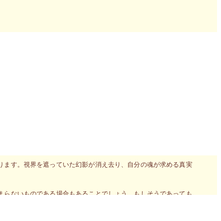
いに目を向けてごらん」と語っています。
ような内容のものかもしれない。でも他を押しのけ強く胸から込み
なるという利点が大きいようです。
ている雑多な障害が消え失せることになるらしい。いつもよりクリ
うと実はその逆です。重要だと思って心に留め置いてきたものもボ
していた形だけの幻影だったのかもしれませんね。
ります。視界を遮っていた幻影が消え去り、自分の魂が求める真実
まらないものである場合もあることでしょう。もしそうであっても