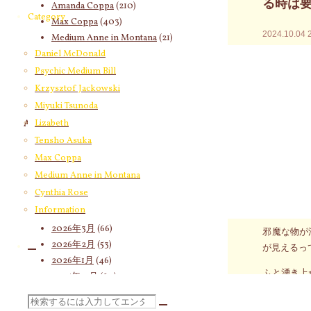
る時は
Amanda Coppa
(210)
Category
Max Coppa
(403)
2024.10.04
Medium Anne in Montana
(21)
Cynthia Rose
(4)
Daniel McDonald
今朝の気脈
Psychic Medium Bill
特別大切な
Krzysztof Jackowski
上げて来る
Miyuki Tsunoda
Lizabeth
Archives
込み上げて
Tensho Asuka
2026年8月
(17)
気脈メッセ
Max Coppa
2026年7月
(58)
アに目の前
Medium Anne in Montana
2026年6月
(60)
そこで日頃
Cynthia Rose
2026年5月
(67)
ロボロっと
Information
2026年4月
(76)
2026年3月
(66)
邪魔な物が
2026年2月
(53)
が見えるっ
2026年1月
(46)
ふと湧き上
2025年12月
(60)
笑ってスル
2025年11月
(55)
検
2025年10月
(66)