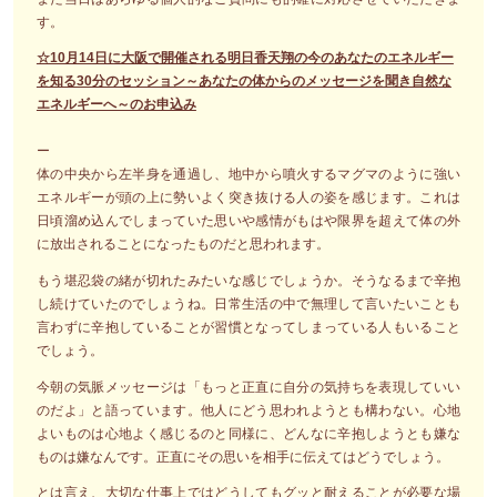
す。
☆10月14日に大阪で開催される明日香天翔の今のあなたのエネルギー
を知る30分のセッション～あなたの体からのメッセージを聞き自然な
エネルギーへ～のお申込み
ー
体の中央から左半身を通過し、地中から噴火するマグマのように強い
エネルギーが頭の上に勢いよく突き抜ける人の姿を感じます。これは
日頃溜め込んでしまっていた思いや感情がもはや限界を超えて体の外
に放出されることになったものだと思われます。
もう堪忍袋の緒が切れたみたいな感じでしょうか。そうなるまで辛抱
し続けていたのでしょうね。日常生活の中で無理して言いたいことも
言わずに辛抱していることが習慣となってしまっている人もいること
でしょう。
今朝の気脈メッセージは「もっと正直に自分の気持ちを表現していい
のだよ」と語っています。他人にどう思われようとも構わない。心地
よいものは心地よく感じるのと同様に、どんなに辛抱しようとも嫌な
ものは嫌なんです。正直にその思いを相手に伝えてはどうでしょう。
とは言え、大切な仕事上ではどうしてもグッと耐えることが必要な場