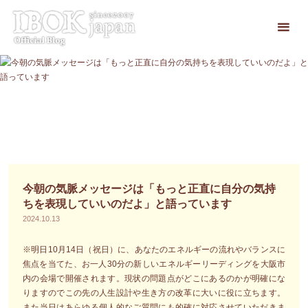
コ
ン
テ
ン
ツ
へ
ス
キ
ッ
プ
今朝の気脈メッセージは「もっと正直に自分の気持
ちを表現していいのだよ」と語っています
2024.10.13
※明日10月14日（祝日）に、あなたのエネルギーの流れやバランスに
焦点を当てた、お一人30分の新しいエネルギーリーディングを大阪市
内の会場で開催されます。現状の問題点がどこにあるのかが明確にな
りますのでこの先の人生設計や生き方の改革に大いに役に立ちます。
また当日はあらゆる個人的なご質問にも的確に対応させていただきま