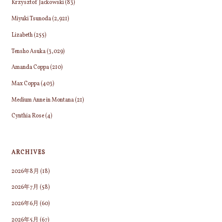
Krzysztof Jackowski
(83)
Miyuki Tsunoda
(2,921)
Lizabeth
(255)
Tensho Asuka
(3,029)
Amanda Coppa
(210)
Max Coppa
(403)
Medium Anne in Montana
(21)
Cynthia Rose
(4)
ARCHIVES
2026年8月
(18)
2026年7月
(58)
2026年6月
(60)
2026年5月
(67)