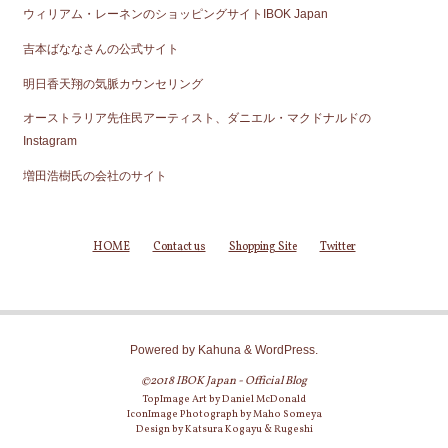
ウィリアム・レーネンのショッピングサイトIBOK Japan
吉本ばななさんの公式サイト
明日香天翔の気脈カウンセリング
オーストラリア先住民アーティスト、ダニエル・マクドナルドの
Instagram
増田浩樹氏の会社のサイト
HOME
Contact us
Shopping Site
Twitter
Powered by
Kahuna
&
WordPress
.
©2018 IBOK Japan - Official Blog
TopImage Art by Daniel McDonald
IconImage Photograph by Maho Someya
Design by Katsura Kogayu & Rugeshi