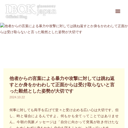
コ
ン
テ
ン
ツ
へ
ス
キ
ッ
プ
他者からの言葉による暴力や攻撃に対しては跳ね返
すとか身をかわわして正面からは受け取らないと言
った毅然とした姿勢が大切です
2024.10.22
何事に対しても両手を広げて堂々と受け止める広い心は大切です。但
し、時と場合によるんですよ。何もかも全てってことではありませ
ん。今朝の気脈メッセージは「自分に向かって突風が吹き付けたな
ら、ためらわずに身をかわし自分を守ることだ」と語っています。