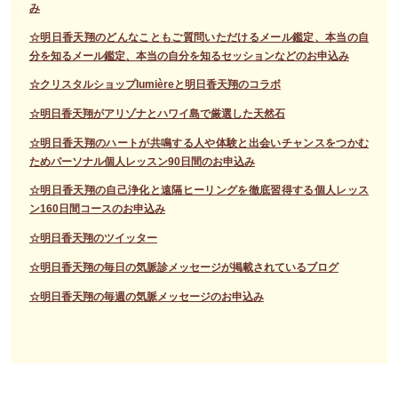
み
☆明日香天翔のどんなこともご質問いただけるメール鑑定、本当の自
分を知るメール鑑定、本当の自分を知るセッションなどのお申込み
☆クリスタルショップlumièreと明日香天翔のコラボ
☆明日香天翔がアリゾナとハワイ島で厳選した天然石
☆明日香天翔のハートが共鳴する人や体験と出会いチャンスをつかむ
ためパーソナル個人レッスン90日間のお申込み
☆明日香天翔の自己浄化と遠隔ヒーリングを徹底習得する個人レッス
ン160日間コースのお申込み
☆明日香天翔のツイッター
☆明日香天翔の毎日の気脈診メッセージが掲載されているブログ
☆明日香天翔の毎週の気脈メッセージのお申込み