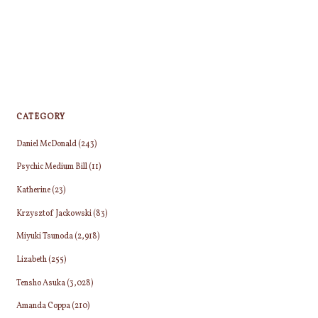
CATEGORY
Daniel McDonald
(243)
Psychic Medium Bill
(11)
Katherine
(23)
Krzysztof Jackowski
(83)
Miyuki Tsunoda
(2,918)
Lizabeth
(255)
Tensho Asuka
(3,028)
Amanda Coppa
(210)