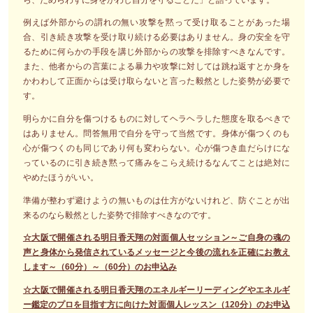
例えば外部からの謂れの無い攻撃を黙って受け取ることがあった場
合、引き続き攻撃を受け取り続ける必要はありません。身の安全を守
るために何らかの手段を講じ外部からの攻撃を排除すべきなんです。
また、他者からの言葉による暴力や攻撃に対しては跳ね返すとか身を
かわわして正面からは受け取らないと言った毅然とした姿勢が必要で
す。
明らかに自分を傷つけるものに対してヘラヘラした態度を取るべきで
はありません。問答無用で自分を守って当然です。身体が傷つくのも
心が傷つくのも同じであり何も変わらない。心が傷つき血だらけにな
っているのに引き続き黙って痛みをこらえ続けるなんてことは絶対に
やめたほうがいい。
準備が整わず避けようの無いものは仕方がないけれど、防ぐことが出
来るのなら毅然とした姿勢で排除すべきなのです。
☆大阪で開催される明日香天翔の対面個人セッション～ご自身の魂の
声と身体から発信されているメッセージと今後の流れを正確にお教え
します～（60分）～（60分）のお申込み
☆大阪で開催される明日香天翔のエネルギーリーディングやエネルギ
ー鑑定のプロを目指す方に向けた対面個人レッスン（120分）のお申込