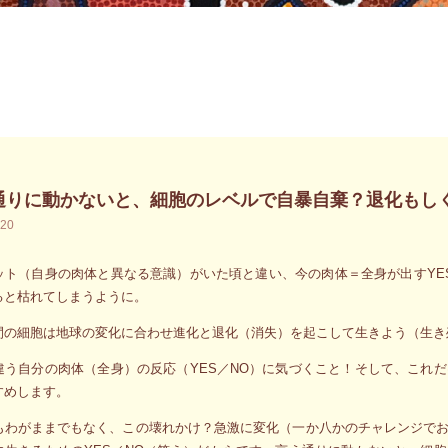
通りに動かないと、細胞のレベルで自暴自棄？退化もし
.20
ット（自身の肉体と異なる意識）がいた頃と違い、今の肉体＝全身が出すYE
ると枯れてしまうように。
間の細胞は地球の変化に合わせ進化と退化（消失）を起こして生きよう（生き
違う自分の肉体（全身）の反応（YES／NO）に気づくこと！そして、これ
すめします。
もわがままでもなく、この壊れかけ？急激に変化（一か八かのチャレンジで