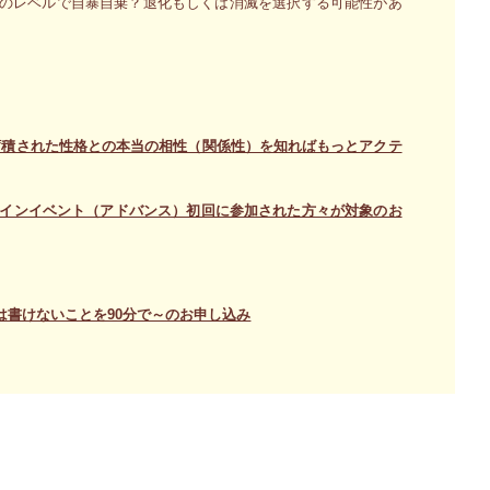
胞のレベルで自暴自棄？退化もしくは消滅を選択する可能性があ
蓄積された性格との本当の相性（関係性）を知ればもっとアクテ
ラインイベント（アドバンス）初回に参加された方々が対象のお
は書けないことを90分で～のお申し込み