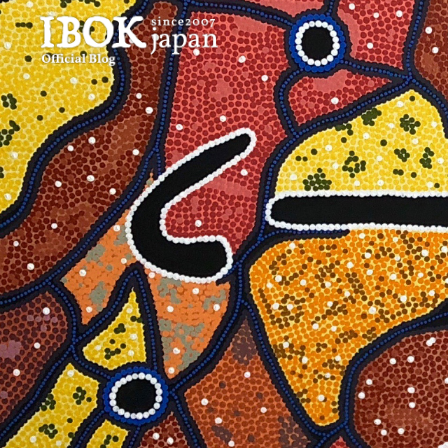
コ
ン
テ
ン
ツ
へ
ス
キ
ッ
プ