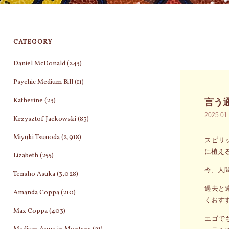
CATEGORY
Daniel McDonald
(243)
Psychic Medium Bill
(11)
Katherine
(23)
言う
2025.01
Krzysztof Jackowski
(83)
Miyuki Tsunoda
(2,918)
スピリ
に植え
Lizabeth
(255)
今、人
Tensho Asuka
(3,028)
過去と
Amanda Coppa
(210)
くおす
Max Coppa
(403)
エゴで