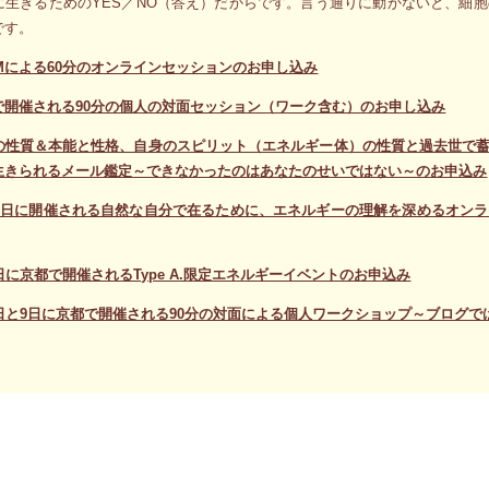
に生きるためのYES／NO（答え）だからです。言う通りに動かないと、細
です。
OMによる60分のオンラインセッションのお申し込み
で開催される90分の個人の対面セッション（ワーク含む）のお申し込み
の性質＆本能と性格、自身のスピリット（エネルギー体）の性質と過去世で
生きられるメール鑑定～できなかったのはあなたのせいではない～のお申込み
25日に開催される自然な自分で在るために、エネルギーの理解を深めるオン
日に京都で開催されるType A.限定エネルギーイベントのお申込み
8日と9日に京都で開催される90分の対面による個人ワークショップ～ブログで