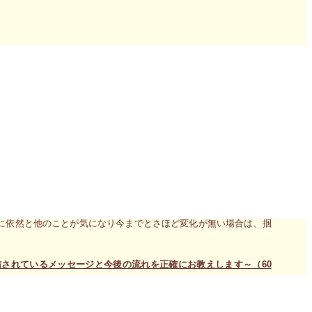
気を出して手を伸ばし掴み取ってごらん」と語っています。
に、あなたの目から見てキラリと光るものを発見することが大切と
始まらない訳ですからね。
しないで真っ先にあなたが掴み取りましょう。ためらっている内に
ながら、もう他のことなどどうでもよくなってしまうことになるだ
と同時に他のことなどもうどうでもよくなってしまったなら掴み取
に依然と他のことが気になり今までとさほど変化が無い場合は、掴
されているメッセージと今後の流れを正確にお教えします～（60
す方に向けた対面個人レッスン（120分）のお申込み