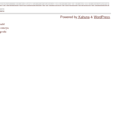
事はなく、大した花の咲くこともない殺伐とした未来しか実現しないのです
ょう
Powered by
Kahuna
&
WordPress
.
nald
 Someya
geshi