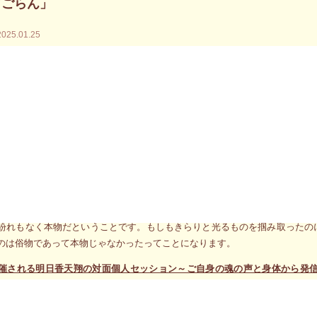
てごらん」
2025.01.25
メッセージは「人でもモノでもいいから、キラリと光るものを見つけたら勇
もモノでも形の無いものであっても構わないから、ハートがときめくと同時
ボーっと過ごしてしまうことが原因で、うっかり見逃してしまったなら何も
ートのあたりが反応し、キラリと光るものを見つけたなら他の人に遠慮など
逃してしまうことになるからです。
には続きがあります。「きらりと光るものを掴み取った途端に至福感を伴い
ことです。
は、キラリと光るものを掴み取ることが出来、今までにない満足感に満ちる
紛れもなく本物だということです。もしもきらりと光るものを掴み取ったの
のは俗物であって本物じゃなかったってことになります。
催される明日香天翔の対面個人セッション～ご自身の魂の声と身体から発信
0分）のお申込み
催される明日香天翔のエネルギーリーディングやエネルギー鑑定のプロを目指