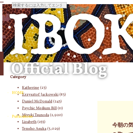
検
索
対
象:
Category
Katherine
(23)
HOME
Krzysztof Jackowski
(83)
Daniel McDonald
(243)
Psychic Medium Bill
(11)
Miyuki Tsunoda
(2,920)
Publications
Lizabeth
(255)
今朝の
Tensho Asuka
(3,029)