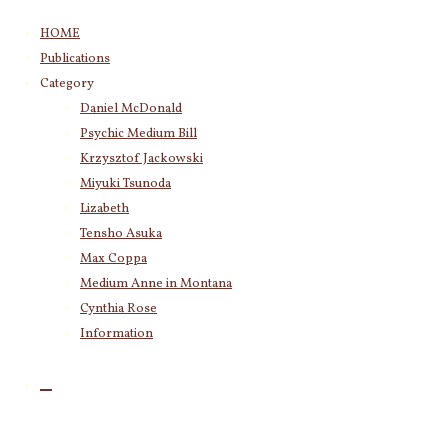
コ
HOME
ン
Publications
テ
Category
ン
Daniel McDonald
ツ
Psychic Medium Bill
へ
ス
Krzysztof Jackowski
キ
Miyuki Tsunoda
ッ
Lizabeth
プ
Tensho Asuka
Max Coppa
Medium Anne in Montana
Cynthia Rose
Information