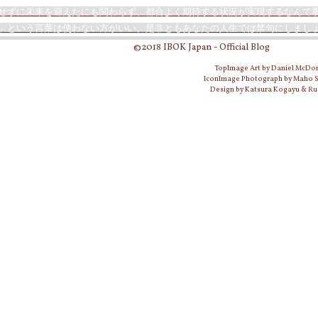
せずに未来を迎えたにも関わらず、都合よく期待する状況が実現するなんて
」という言葉は使わない方がいい。是非ともあなたの人生では禁句にしまし
©2018 IBOK Japan - Official Blog
TopImage Art by Daniel McDo
IconImage Photograph by Maho
Design by Katsura Kogayu & Ru