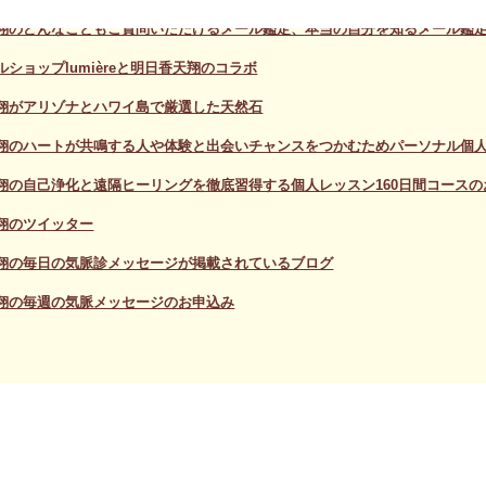
翔のどんなこともご質問いただけるメール鑑定、本当の自分を知るメール鑑
ショップlumièreと明日香天翔のコラボ
翔がアリゾナとハワイ島で厳選した天然石
翔のハートが共鳴する人や体験と出会いチャンスをつかむためパーソナル個人
翔の自己浄化と遠隔ヒーリングを徹底習得する個人レッスン160日間コースの
翔のツイッター
翔の毎日の気脈診メッセージが掲載されているブログ
翔の毎週の気脈メッセージのお申込み