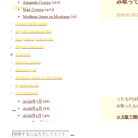
み取っ
Amanda Coppa
(210)
Category
Max Coppa
(403)
2025.01.25
Medium Anne in Montana
(21)
Cynthia Rose
(4)
Daniel McDonald
今朝の気脈
Psychic Medium Bill
まずは人で
Krzysztof Jackowski
なります。
Miyuki Tsunoda
Lizabeth
Archives
明らかにハ
Tensho Asuka
チャンスを
2026年8月
(17)
Max Coppa
2026年7月
(58)
メッセージ
Medium Anne in Montana
2026年6月
(60)
ろう」との
Cynthia Rose
2026年5月
(67)
と言うこと
Information
2026年4月
(76)
ったものは
2026年3月
(66)
み取ったも
2026年2月
(53)
2026年1月
(46)
☆大阪で開
2025年12月
(60)
分）～（6
2025年11月
(55)
検
☆大阪で開
2025年10月
(66)