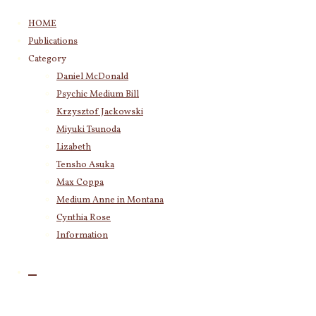
コ
HOME
ン
Publications
テ
Category
ン
Daniel McDonald
ツ
Category
Psychic Medium Bill
へ
Daniel McDonald
(243)
ス
Krzysztof Jackowski
Psychic Medium Bill
(11)
キ
Miyuki Tsunoda
Katherine
(23)
ッ
Lizabeth
Krzysztof Jackowski
(83)
プ
Tensho Asuka
Miyuki Tsunoda
(2,918)
目覚めた細
Max Coppa
Lizabeth
(255)
胞からのあ
Medium Anne in Montana
Tensho Asuka
(3,028)
なたへのメ
Cynthia Rose
Amanda Coppa
(210)
Max Coppa
(403)
Information
ッセージ～
Medium Anne in Montana
(21)
現在の様子
Cynthia Rose
(4)
とよりよい
変化と進化