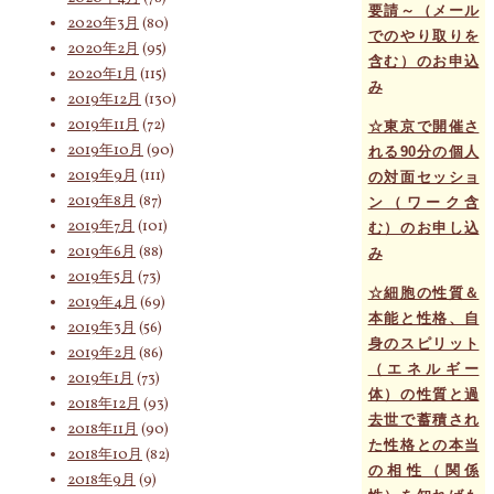
要請～（メール
2020年3月
(80)
でのやり取りを
2020年2月
(95)
含む）のお申込
2020年1月
(115)
み
2019年12月
(130)
2019年11月
(72)
☆東京で開催さ
2019年10月
(90)
れる90分の個人
2019年9月
(111)
の対面セッショ
2019年8月
(87)
ン（ワーク含
2019年7月
(101)
む）のお申し込
2019年6月
(88)
み
2019年5月
(73)
☆細胞の性質＆
2019年4月
(69)
本能と性格、自
2019年3月
(56)
身のスピリット
2019年2月
(86)
（エネルギー
2019年1月
(73)
体）の性質と過
2018年12月
(93)
去世で蓄積され
2018年11月
(90)
た性格との本当
2018年10月
(82)
の相性（関係
2018年9月
(9)