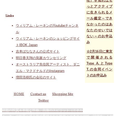
性）を知ればも
っとアクティブ
に生きられるメ
Links
ール鑑定～でき
なかったのはあ
ウィリアム・レーネンのYoutubeチャンネ
なたのせいでは
ル
ない～のお申込
ウィリアム・レーネンのショッピングサイ
み
トIBOK Japan
☆2月16日に東京
吉本ばななさんの公式サイト
で開催される
明日香天翔の気脈カウンセリング
Type A.とType
オーストラリア先住民アーティスト、ダニ
T.の合同イベン
エル・マクドナルドのInstagram
トのお申込み
増田浩樹氏の会社のサイト
HOME
Contact us
Shopping Site
Twitter
細胞の性質＆本能と性格、自身のスピリット（エネル