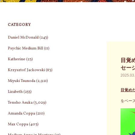
CATEGORY
Daniel McDonald
(243)
Psychic Medium Bill
(11)
Katherine
(23)
目覚
セー
Krzysztof Jackowski
(83)
2025.03
Miyuki Tsunoda
(2,921)
目覚め
Lizabeth
(255)
をベー
Tensho Asuka
(3,029)
Amanda Coppa
(210)
Max Coppa
(403)