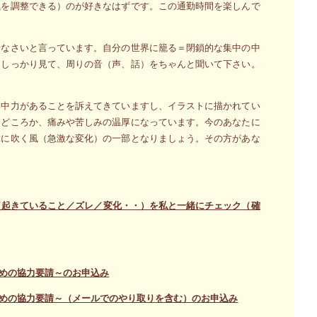
風を調整できる）のが好きなはずです。この通勤時間を楽しんで
せなさいと言っています。自分の世界に籠る＝閉鎖的な集中の中
をしっかり見て、周りの音（声、話）をちゃんと聞いて下さい。
集中力があることを訴えてきていますし、イラストに描かれてい
るどころか、痛みや苦しみの温厚になっています。今のあなたに
球に吹く風（急激な変化）の一部となりましょう。その方があな
（起きていること／ズレ／変化・・）を私と一緒にチェック（確
めの協力要請～のお申込み
めの協力要請～（メールでのやり取りを含む）のお申込み