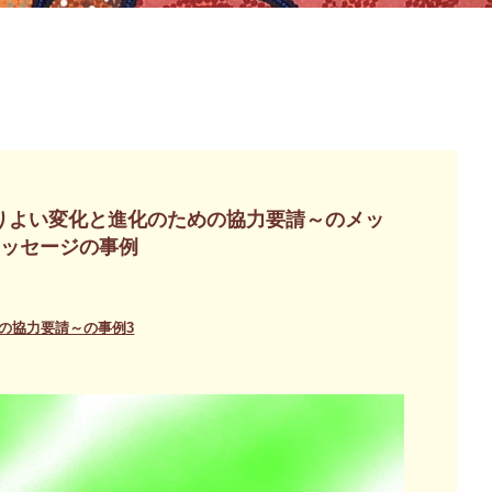
りよい変化と進化のための協力要請～のメッ
メッセージの事例
の協力要請～の事例3