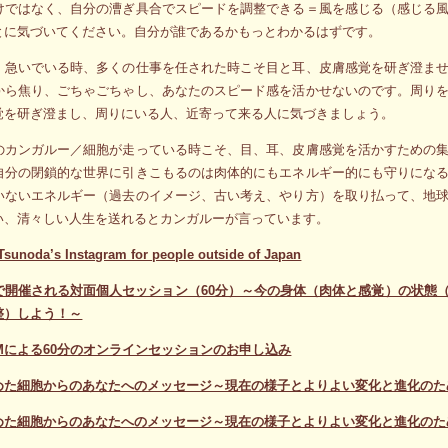
けではなく、自分の漕ぎ具合でスピードを調整できる＝風を感じる（感じる
とに気づいてください。自分が誰であるかもっとわかるはずです。
、急いでいる時、多くの仕事を任された時こそ目と耳、皮膚感覚を研ぎ澄ま
から焦り、ごちゃごちゃし、あなたのスピード感を活かせないのです。周り
覚を研ぎ澄まし、周りにいる人、近寄って来る人に気づきましょう。
のカンガルー／細胞が走っている時こそ、目、耳、皮膚感覚を活かすための
自分の閉鎖的な世界に引きこもるのは肉体的にもエネルギー的にも守りにな
いないエネルギー（過去のイメージ、古い考え、やり方）を取り払って、地
い、清々しい人生を送れるとカンガルーが言っています。
Tsunoda’s Instagram for people outside of Japan
で開催される対面個人セッション（60分）～今の身体（肉体と感覚）の状態
整）しよう！～
OMによる60分のオンラインセッションのお申し込み
めた細胞からのあなたへのメッセージ～現在の様子とよりよい変化と進化のた
めた細胞からのあなたへのメッセージ～現在の様子とよりよい変化と進化のた