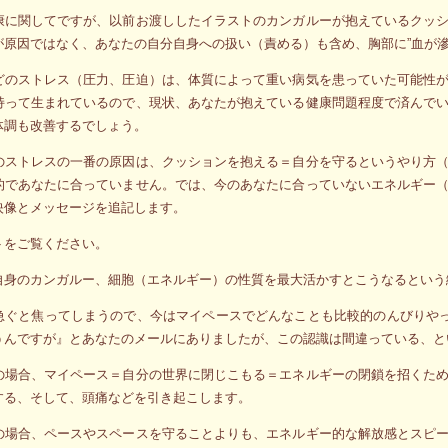
康に関してですが、以前お渡ししたイラストのカンガルーが抱えているクッ
が原因ではなく、あなたの自分自身への扱い（責める）も含め、胸部に”血が
どのストレス（圧力、圧迫）は、体質によって重い病気を患っていた可能性
持って生まれているので、現状、あなたが抱えている健康問題程度で済んで
体調も改善するでしょう。
のストレスの一番の原因は、クッションを抱える＝自分を守るというやり方
的であなたに合っていません。では、今のあなたに合っていないエネルギー
映像とメッセージを追記します。
トをご覧ください。
自身のカンガルー、細胞（エネルギー）の性質を最大活かすとこうなるという
急ぐと焦ってしまうので、今はマイペースでどんなことも比較的のんびりやっ
うんですが』とあなたのメールにありましたが、この認識は間違っている、と
の場合、マイペース＝自分の世界に閉じこもる＝エネルギーの閉鎖を招くた
する、そして、頭痛などを引き起こします。
の場合、ペースやスペースを守ることよりも、エネルギー的な解放感とスピ