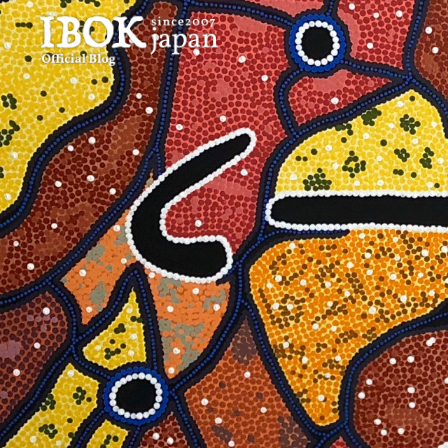
コ
ン
テ
ン
ツ
へ
ス
キ
ッ
プ