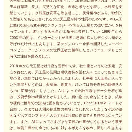
天王星は太陽系の第 7 番目の惑星として 18 世紀に発見されました。天
王星は革新、反抗、突発的な変化、未来思考などを表し、水瓶座を支
配しています。水瓶座は変革を巻き起こし、反骨精神があり、独創的
で型破りであると言われるのは天王星が持つ性質のためです。AI (人工
知能) の進化も変革的なテクノロジーを司る天王星との強い繋がりを持
っています。運行する天王星が水瓶座に滞在していた 1996 年から
2003 年の間は、インターネットが世界に急速に拡大しデジタル革命と
呼ばれた時代でもあります。某テクノロジー企業の開発したスーパー
コンピューターがチェスの世界王者に勝利したというニュースもこの
時代に注目を集めました。
2018 年から天王星は牡牛座を運行中です。牡牛座というのは安定、安
心を好むため、天王星の訪問は現状維持を望む人々にとってあまり心
地の良い期間ではなかったかもしれません。牡牛座に天王星が入って
いた期間というのは、金融面、物質面、ひいては自分自身の価値その
ものに変革が起こりました。AI によって金融市場はデータ分析が進
み、投資予測の精度が上がりました。買い物でお金を払うとき、紙幣
や硬貨は携帯での決済に置き換わっています。Chat GPTや AI アートが
台頭し、今までは人間の創造性の領域と言われていたような小説や絵
画などもプロンプトさえ入力すれば容易に作成できる時代になってい
ます。また、AI によってさまざまな業種の仕事がなくなるという事実
は、物質主義やお金そのものに対する考え方を改め、新しい生き方を