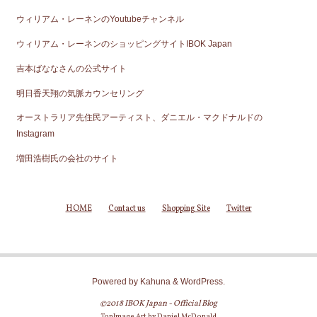
ウィリアム・レーネンのYoutubeチャンネル
ウィリアム・レーネンのショッピングサイトIBOK Japan
吉本ばななさんの公式サイト
明日香天翔の気脈カウンセリング
オーストラリア先住民アーティスト、ダニエル・マクドナルドの
Instagram
増田浩樹氏の会社のサイト
HOME
Contact us
Shopping Site
Twitter
Powered by
Kahuna
&
WordPress
.
©2018 IBOK Japan - Official Blog
TopImage Art by Daniel McDonald