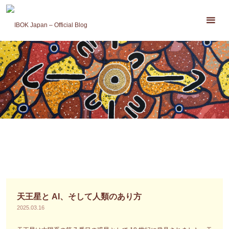
コ
ン
テ
ン
ツ
へ
ス
キ
ッ
プ
天王星と AI、そして人類のあり方
2025.03.16