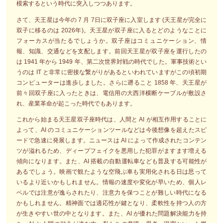
模索するという時代に突入しつつあります。
さて、天王星は今年の 7 月 7日に双子座に入室します (天王星が完全に
双子に移るのは 2026年)。天王星が双子座に入るとどのようなことに
フォーカスが当たるでしょうか。双子座はコミュニケーション、情
報、知識、交通などを支配します。前回天王星が双子座を運行したの
は 1941 年から 1949 年、第二次世界対戦の時代でした。軍事技術とい
うのは IT と非常に密接な繋がりがあるといわれていますがこの頃初期
コンピューターは進歩しました。さらに遡ること 1858 年、天王星が
前々回双子座に入ったときは、電信用の大西洋横断ケーブルが敷設さ
れ、産業革命が起こった時代でもあります。
これから始まる天王星双子座時代は、人間と AI が相互作用することに
よって、AI のコミュニケーションツールなどは今後想像を超えたスピ
ードで急速に発展します。ニュースは AI によって作成されたコンテン
ツが溢れるため、ディープフェイクを悪用した犯罪がますます増える
傾向になります。また、AI 搭載の自動運転車なども普及する可能性が
あるでしょう。映画で観たような空飛ぶ車も実用化される日は思って
いるより近いかもしれません。情報の速度や変化が早いため、個人レ
ベルでは注意が逸らされたり、注意力を保つことが難しい時代になる
かもしれません。精神面では適応性が鍵となり、柔軟性を持つ人の方
が生きやすい世の中となります。また、AI が優れた問題解決能力を持