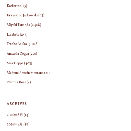
Katherine
(23)
Krzysztof Jackowski
(83)
Miyuki Tsunoda
(2,918)
Lizabeth
(255)
Tensho Asuka
(3,028)
Amanda Coppa
(210)
Max Coppa
(403)
Medium Anne in Montana
(21)
Cynthia Rose
(4)
ARCHIVES
2026年8月
(14)
2026年7月
(58)