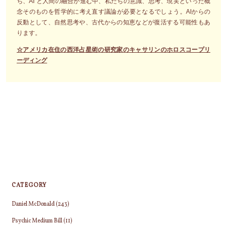
ち、AI と人間の融合が進む中、私たちの意識、思考、現実といった概
念そのものを哲学的に考え直す議論が必要となるでしょう。AIからの
反動として、自然思考や、古代からの知恵などが復活する可能性もあ
ります。
☆アメリカ在住の西洋占星術の研究家のキャサリンのホロスコープリ
ーディング
CATEGORY
Daniel McDonald
(243)
Psychic Medium Bill
(11)