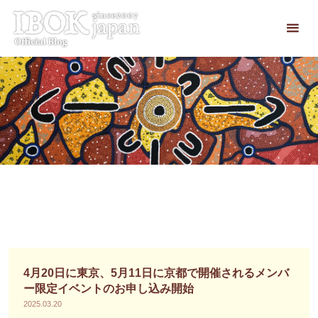
コ
ン
テ
ン
ツ
へ
ス
キ
ッ
プ
4月20日に東京、5月11日に京都で開催されるメンバ
ー限定イベントのお申し込み開始
2025.03.20