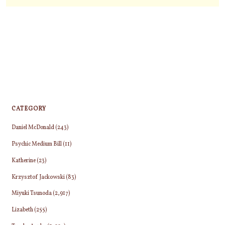
CATEGORY
Daniel McDonald
(243)
Psychic Medium Bill
(11)
Katherine
(23)
Krzysztof Jackowski
(83)
Miyuki Tsunoda
(2,917)
Lizabeth
(255)