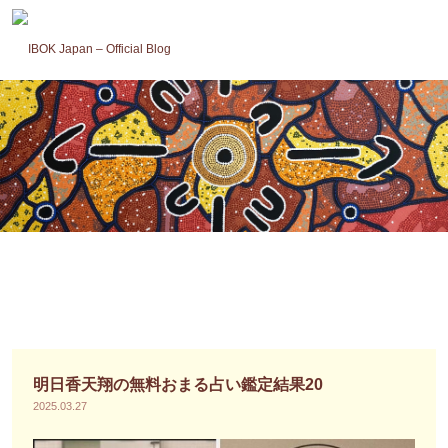
コ
ン
テ
ン
ツ
へ
ス
キ
ッ
プ
明日香天翔の無料おまる占い鑑定結果20
2025.03.27