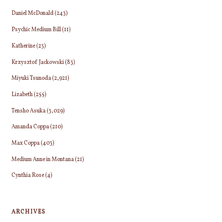
Daniel McDonald
(243)
Psychic Medium Bill
(11)
Katherine
(23)
Krzysztof Jackowski
(83)
Miyuki Tsunoda
(2,921)
Lizabeth
(255)
Tensho Asuka
(3,029)
Amanda Coppa
(210)
Max Coppa
(403)
Medium Anne in Montana
(21)
Cynthia Rose
(4)
ARCHIVES