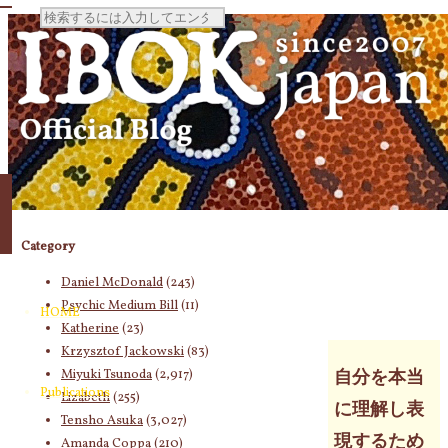
検
索
対
Category
象:
Daniel McDonald
(243)
Psychic Medium Bill
(11)
HOME
Katherine
(23)
Krzysztof Jackowski
(83)
Miyuki Tsunoda
(2,917)
自分を本当
Publications
Lizabeth
(255)
に理解し表
Tensho Asuka
(3,027)
現するため
Amanda Coppa
(210)