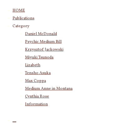
コ
HOME
ン
Publications
テ
Category
ン
Daniel McDonald
ツ
Psychic Medium Bill
へ
ス
Krzysztof Jackowski
キ
Miyuki Tsunoda
ッ
Lizabeth
プ
Tensho Asuka
Max Coppa
Medium Anne in Montana
Cynthia Rose
Information