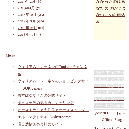
2019年2月
(86)
なかったのはあ
2019年1月
(73)
なたのせいでは
2018年12月
(93)
ない～のお申込
2018年11月
(90)
み
2018年10月
(82)
2018年9月
(9)
Links
ウィリアム・レーネンのYoutubeチャンネ
自分を本当に理解
ル
し表現するための
ウィリアム・レーネンのショッピングサイ
メール鑑定の事例
トIBOK Japan
自分を本当に理解
吉本ばななさんの公式サイト
し表現するための
明日香天翔の気脈カウンセリング
メール鑑定の事例
オーストラリア先住民アーティスト、ダニ
©2018 IBOK Japan
エル・マクドナルドのInstagram
- Official Blog
増田浩樹氏の会社のサイト
TopImage Art by Daniel