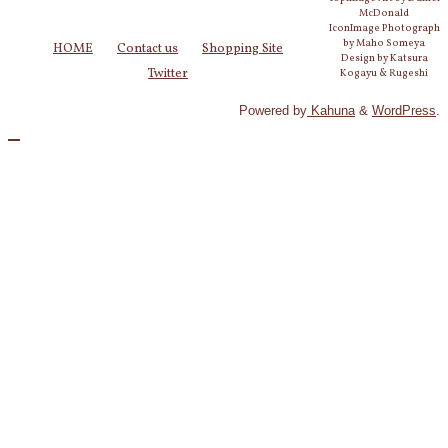
McDonald
IconImage Photograph
by Maho Someya
HOME
Contact us
Shopping Site
Design by Katsura
Twitter
Kogayu & Rugeshi
Powered by
Kahuna
&
WordPress
.