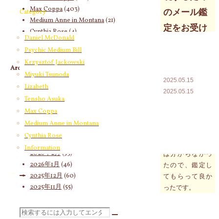
Max Coppa
(403)
のメール鑑
Category
Medium Anne in Montana
(21)
定をお受け
Cynthia Rose
(4)
Daniel McDonald
になった方
Psychic Medium Bill
から
Krzysztof Jackowski
Archives
Miyuki Tsunoda
2025.05.15
2026年8月
(12)
Lizabeth
2025.05.15
2026年7月
(58)
Tensho Asuka
2026年6月
(60)
私の細胞は何と
Max Coppa
2026年5月
(67)
言っているのか
Medium Anne in Montana
2026年4月
(76)
本来の私はどう
Cynthia Rose
2026年3月
(66)
なのか、自分で
Information
2026年2月
(53)
は分からなかっ
2026年1月
(46)
たので、鑑定し
2025年12月
(60)
てもらって良か
2025年11月
(55)
ったです。
2025年10月
(66)
ちょっと心配性
2025年9月
(62)
の自覚はありま
検