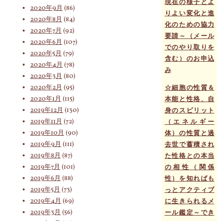
現在の様子とよ
2020年9月
(86)
りよい変化と進
2020年8月
(84)
化のための協力
2020年7月
(92)
要請～（メール
2020年6月
(107)
でのやり取りを
2020年5月
(79)
含む）のお申込
2020年4月
(78)
み
2020年3月
(80)
2020年2月
(95)
☆細胞の性質＆
2020年1月
(115)
本能と性格、自
2019年12月
(130)
身のスピリット
2019年11月
(72)
（エネルギー
2019年10月
(90)
体）の性質と過
2019年9月
(111)
去世で蓄積され
2019年8月
(87)
た性格との本当
2019年7月
(101)
の相性（関係
2019年6月
(88)
性）を知ればも
2019年5月
(73)
っとアクティブ
2019年4月
(69)
に生きられるメ
2019年3月
(56)
ール鑑定～でき