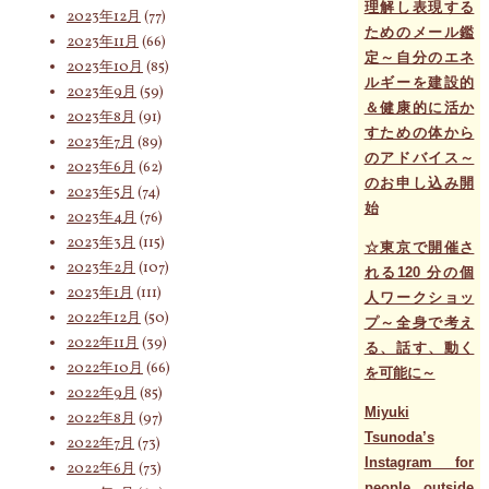
理解し表現する
2023年12月
(77)
ためのメール鑑
2023年11月
(66)
定～自分のエネ
2023年10月
(85)
ルギーを建設的
2023年9月
(59)
＆健康的に活か
2023年8月
(91)
すための体から
2023年7月
(89)
のアドバイス～
2023年6月
(62)
のお申し込み開
2023年5月
(74)
始
2023年4月
(76)
2023年3月
(115)
☆東京で開催さ
2023年2月
(107)
れる120 分の個
2023年1月
(111)
人ワークショッ
2022年12月
(50)
プ～全身で考え
2022年11月
(39)
る、話す、動く
2022年10月
(66)
を可能に～
2022年9月
(85)
Miyuki
2022年8月
(97)
Tsunoda’s
2022年7月
(73)
Instagram for
2022年6月
(73)
people outside