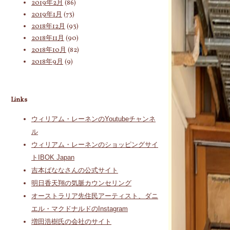
2019年2月
(86)
2019年1月
(73)
2018年12月
(93)
2018年11月
(90)
2018年10月
(82)
2018年9月
(9)
Links
ウィリアム・レーネンのYoutubeチャンネ
ル
ウィリアム・レーネンのショッピングサイ
トIBOK Japan
吉本ばななさんの公式サイト
明日香天翔の気脈カウンセリング
オーストラリア先住民アーティスト、ダニ
エル・マクドナルドのInstagram
増田浩樹氏の会社のサイト