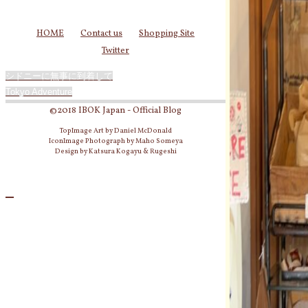
HOME
Contact us
Shopping Site
Twitter
シドニーに無事に到着して
Tokyo Adventure
©2018 IBOK Japan - Official Blog
TopImage Art by Daniel McDonald
IconImage Photograph by Maho Someya
Design by Katsura Kogayu & Rugeshi