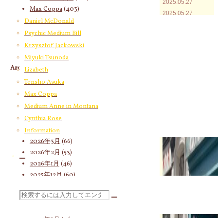
2025.05.27
Max Coppa
(403)
2025.05.27
Medium Anne in Montana
(21)
Daniel McDonald
Cynthia Rose
(4)
Psychic Medium Bill
Krzysztof Jackowski
Miyuki Tsunoda
Archives
Lizabeth
Tensho Asuka
2026年8月
(18)
Max Coppa
2026年7月
(58)
Medium Anne in Montana
2026年6月
(60)
Cynthia Rose
2026年5月
(67)
2026年4月
(76)
Information
2026年3月
(66)
2026年2月
(53)
2026年1月
(46)
2025年12月
(60)
2025年11月
(55)
検
2025年10月
(66)
2025年9月
(62)