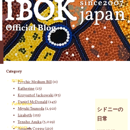
象:
Category
HOME
Psychic Medium Bill
(11)
Katherine
(23)
Krzysztof Jackowski
(83)
Daniel McDonald
(243)
Publications
Miyuki Tsunoda
(2,921)
シドニーの
Lizabeth
(255)
日常
Tensho Asuka
(3,029)
Category
Amanda Coppa
(210)