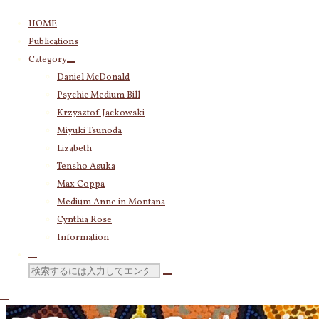
コ
HOME
ン
Publications
テ
Category
ン
Daniel McDonald
ツ
Psychic Medium Bill
へ
ス
Krzysztof Jackowski
キ
Miyuki Tsunoda
ッ
Lizabeth
プ
Tensho Asuka
Max Coppa
Medium Anne in Montana
Cynthia Rose
Information
検
索
対