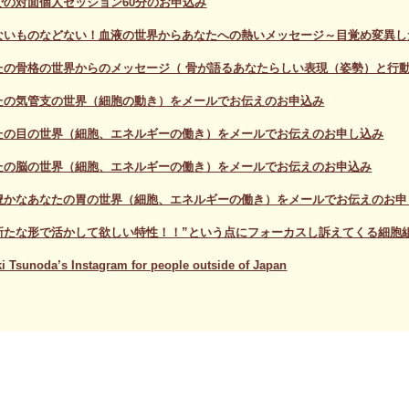
での対面個人セッション60分のお申込み
ないものなどない！血液の世界からあなたへの熱いメッセージ～目覚め変異し
たの骨格の世界からのメッセージ（ 骨が語るあなたらしい表現（姿勢）と行
たの気管支の世界（細胞の動き）をメールでお伝えのお申込み
たの目の世界（細胞、エネルギーの働き）をメールでお伝えのお申し込み
たの脳の世界（細胞、エネルギーの働き）をメールでお伝えのお申込み
豊かなあなたの胃の世界（細胞、エネルギーの働き）をメールでお伝えのお申
新たな形で活かして欲しい特性！！”という点にフォーカスし訴えてくる細胞
 Tsunoda’s Instagram for people outside of Japan