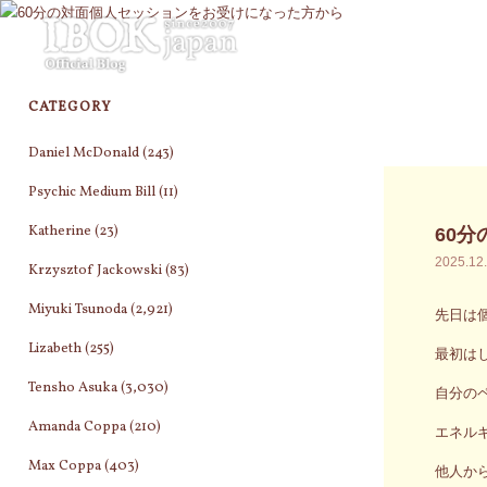
コ
ン
テ
ン
CATEGORY
ツ
へ
Daniel McDonald
(243)
ス
キ
Psychic Medium Bill
(11)
ッ
Katherine
(23)
60
プ
2025.12
Krzysztof Jackowski
(83)
Miyuki Tsunoda
(2,921)
先日は
Lizabeth
(255)
最初は
Tensho Asuka
(3,030)
自分の
Amanda Coppa
(210)
エネル
Max Coppa
(403)
他人か