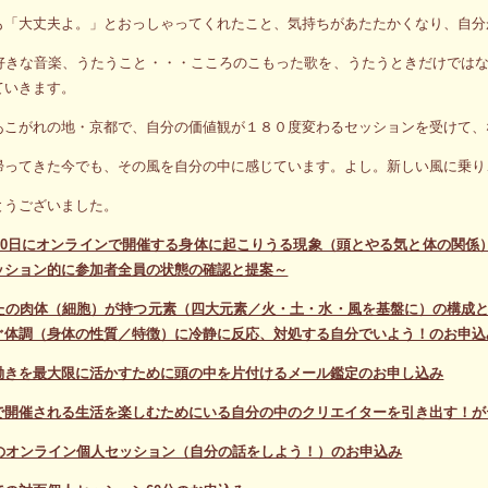
も「大丈夫よ。」とおっしゃってくれたこと、気持ちがあたたかくなり、自分
好きな音楽、うたうこと・・・こころのこもった歌を、うたうときだけでは
ていきます。
あこがれの地・京都で、自分の価値観が１８０度変わるセッションを受けて、
帰ってきた今でも、その風を自分の中に感じています。よし。新しい風に乗り
とうございました。
月20日にオンラインで開催する身体に起こりうる現象（頭とやる気と体の関係
ッション的に参加者全員の状態の確認と提案～
たの肉体（細胞）が持つ元素（四大元素／火・土・水・風を基盤に）の構成
ぐ体調（身体の性質／特徴）に冷静に反応、対処する自分でいよう！のお申込
働きを最大限に活かすために頭の中を片付けるメール鑑定のお申し込み
で開催される生活を楽しむためにいる自分の中のクリエイターを引き出す！が
分のオンライン個人セッション（自分の話をしよう！）のお申込み