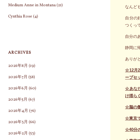
Medium Anne in Montana
(21)
なんど
Cynthia Rose
(4)
自分の
つくっ
自分の
静岡に
ARCHIVES
ありが
2026年8月
(19)
☆12
2026年7月
(58)
ープセ
2026年6月
(60)
☆あな
け揺ら
2026年5月
(67)
☆脳の
2026年4月
(76)
☆東京
2026年3月
(66)
☆40
2026年2月
(53)