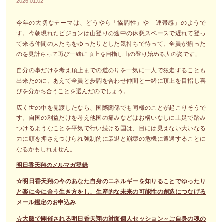
2026.01.02
今年の大切なテーマは、どうやら「協調性」や「連帯感」のようで
す。今朝現れたビジョンは山登りの途中の休憩スペースで遅れて登っ
て来る仲間の人たちをゆったりとした気持ちで待って、全員が揃った
のを見計らって再び一緒に頂上を目指し山の登り始める人の姿です。
自分の事だけを考え頂上までの道のりを一気に一人で独走することも
出来たのに、あえて全員と歩調を合わせ仲間と一緒に頂上を目指し喜
びを分かち合うことを選んだのでしょう。
広く世の中を見渡したなら、国際関係でも同様のことが起こりそうで
す。自国の利益だけを考え他国の痛みなどはお構いなしに土足で踏み
つけるようなことを平気で行い続ける国は、目には見えない大いなる
力に頭を押さえつけられ強制的に衰退と崩壊の危機に遭遇することに
なるかもしれません。
明日香天翔のメルマガ登録
☆明日香天翔の今のあなた自身のエネルギーを知りることでゆったり
と楽に今に合う生き方をし、生産的な未来の可能性の創造につなげる
メール鑑定のお申込み
☆大阪で開催される明日香天翔の対面個人セッション～ご自身の魂の