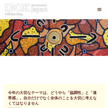
コ
ン
テ
ン
ツ
へ
ス
キ
ッ
プ
今年の大切なテーマは、どうやら「協調性」と「連
帯感」。自分だけでなく全体のことを大切に考えな
くてはなりません