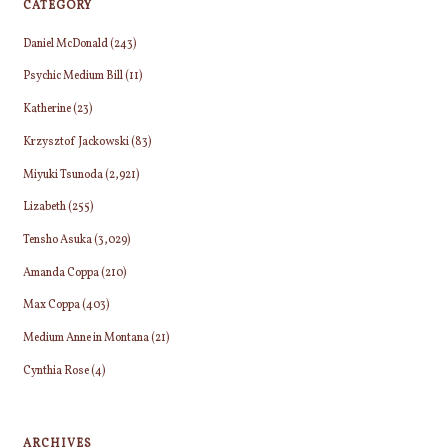
CATEGORY
Daniel McDonald
(243)
Psychic Medium Bill
(11)
Katherine
(23)
Krzysztof Jackowski
(83)
Miyuki Tsunoda
(2,921)
Lizabeth
(255)
Tensho Asuka
(3,029)
Amanda Coppa
(210)
Max Coppa
(403)
Medium Anne in Montana
(21)
Cynthia Rose
(4)
ARCHIVES