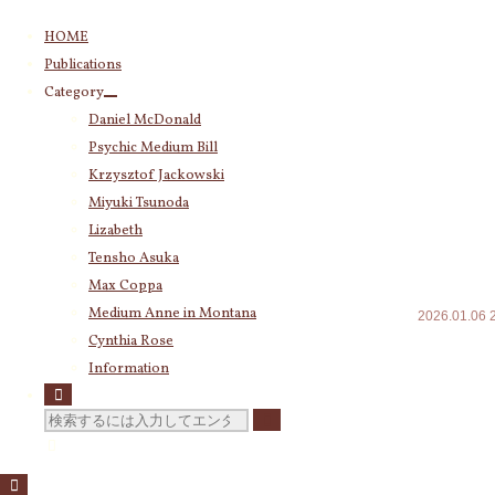
コ
HOME
ン
Publications
テ
Category
Category
ン
Daniel McDonald
ツ
Daniel McDonald
(243)
Psychic Medium Bill
へ
Psychic Medium Bill
(11)
ス
Krzysztof Jackowski
Katherine
(23)
キ
Miyuki Tsunoda
Krzysztof Jackowski
(83)
ッ
Miyuki Tsunoda
(2,918)
Lizabeth
プ
Lizabeth
(255)
Tensho Asuka
今朝の
Tensho Asuka
(3,028)
Max Coppa
Amanda Coppa
(210)
Medium Anne in Montana
2026.01.06
Max Coppa
(403)
Cynthia Rose
今朝の気脈
Medium Anne in Montana
(21)
Information
Cynthia Rose
(4)
そもそもあ
検
あなたが怖
索
対
もう何もか
Archives