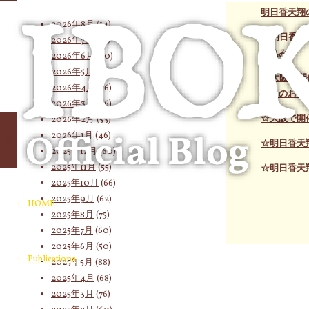
象:
明日香天翔
2026年8月
(14)
☆明日香天
2026年7月
(58)
申込み
2026年6月
(60)
2026年5月
(67)
☆大阪で開
2026年4月
(76)
分）のお申
2026年3月
(66)
☆大阪で開
2026年2月
(53)
2026年1月
(46)
☆明日香天
2025年12月
(60)
2025年11月
(55)
☆明日香天
2025年10月
(66)
2025年9月
(62)
HOME
2025年8月
(75)
2025年7月
(60)
2025年6月
(50)
Publications
2025年5月
(88)
2025年4月
(68)
2025年3月
(76)