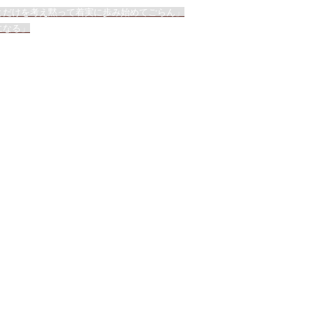
とだけを考え黙って着実に歩み始めてごらん」
になる」
Powered by
Kahuna
&
WordPress
.
nald
 Someya
geshi