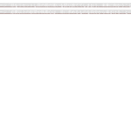
ージ「頭をリセットし目の前の迷いを切り捨ててしまおう。未来に向かうこ
ージ「必要以上の欲望や執着心は、逆に求めるものを自分から遠ざけること
©2018 IBOK Japan - Official Blog
TopImage Art by Daniel McDo
IconImage Photograph by Maho
Design by Katsura Kogayu & Ru