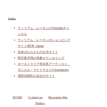
Links
ウィリアム・レーネンのYoutubeチャ
ンネル
ウィリアム・レーネンのショッピング
サイトIBOK Japan
吉本ばななさんの公式サイト
明日香天翔の気脈カウンセリング
オーストラリア先住民アーティスト、
ダニエル・マクドナルドのInstagram
増田浩樹氏の会社のサイト
HOME
Contact us
Shopping Site
Twitter