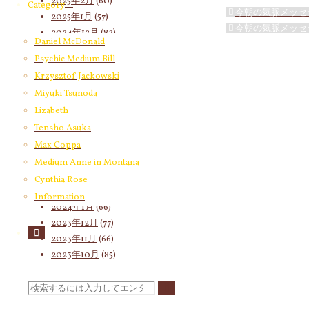
2025年2月
(60)
Category
今朝の気脈メッセ
2025年1月
(57)
今朝の気脈メッセ
2024年12月
(82)
Daniel McDonald
2024年11月
(53)
Psychic Medium Bill
2024年10月
(65)
Krzysztof Jackowski
2024年9月
(58)
Miyuki Tsunoda
2024年8月
(65)
Lizabeth
2024年7月
(63)
2024年6月
(72)
Tensho Asuka
2024年5月
(72)
Max Coppa
2024年4月
(72)
Medium Anne in Montana
2024年3月
(70)
Cynthia Rose
2024年2月
(55)
Information
2024年1月
(66)
2023年12月
(77)
2023年11月
(66)
2023年10月
(85)
2023年9月
(59)
2023年8月
(91)
検
2023年7月
(89)