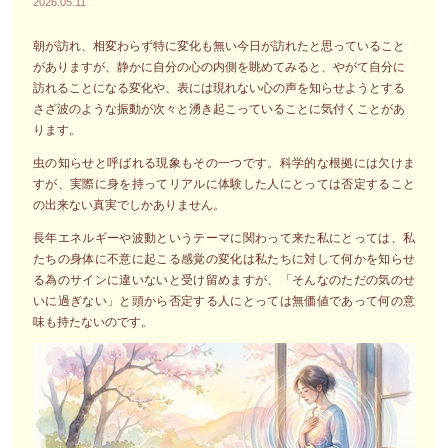
2026.05.11
朝が訪れ、相変わらず特に変化も無い今日が訪れたと思っていること
がありますが、静かに自分の心の内側を眺めてみると、やがて自分に
訪れることになる変化や、表には現れない心の声を知らせようとする
さざ波のような振動が次々と湧き起こっていることに気付くことがあ
ります。
虫の知らせと呼ばれる現象もその一つです。科学的な根拠には欠けま
すが、実際に身を持ってリアルに体験した人にとっては否定すること
の出来ない真実でしかありません。
長年エネルギーや波動というテーマに関わって来た私にとっては、私
たちの身体に不意に起こる感覚の変化は私たちに対して何かを知らせ
る為のサインに違いないと受け留めますが、「そんなのただの気のせ
いに過ぎない」と頭から否定する人にとっては無価値であって何の意
味も持たないのです。