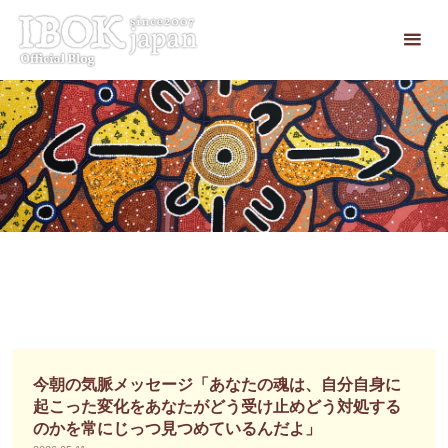
コ
ン
テ
ン
ツ
へ
ス
キ
ッ
プ
今朝の気脈メッセージ「あなたの魂は、自分自身に
起こった変化をあなたがどう受け止めどう対処する
のかを常にじっつ見つめているんだよ」