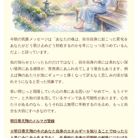
今朝の気脈メッセージは「あなたの魂は、自分自身に起こった変化を
あなたがどう受け止めどう対処するのかを常にじっつ見つめているん
だよ」と語っています。
虫の知らせといったものだけではなく、自分自身の表には表れない深
い場所にある感情が、突然表にあふれ出てしまう場合もあります。例
えば胸のあたりが急にギューッと痛くなって訳もなく悲しみの涙が溢
れそうになると言った現象です。
長い間じっと我慢していた心の奥にある思いが「やめてー。もうイヤ
だー」と大粒の涙を流しているサインである可能性があります。心当
たりがあるのなら、もうそれ以上無理に辛抱するのを止め、もっと自
分を大切にすべきなのです。
明日香天翔のメルマガ登録
☆明日香天翔の今のあなた自身のエネルギーを知りることでゆったり
と楽に今に合う生き方をし、生産的な未来の可能性の創造につなげる