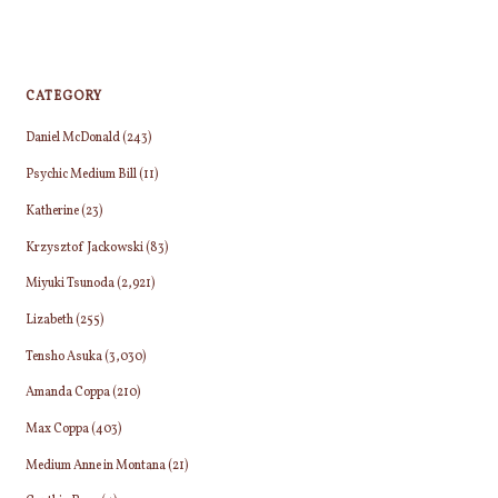
CATEGORY
Daniel McDonald
(243)
Psychic Medium Bill
(11)
Katherine
(23)
Krzysztof Jackowski
(83)
Miyuki Tsunoda
(2,921)
Lizabeth
(255)
Tensho Asuka
(3,030)
Amanda Coppa
(210)
Max Coppa
(403)
Medium Anne in Montana
(21)