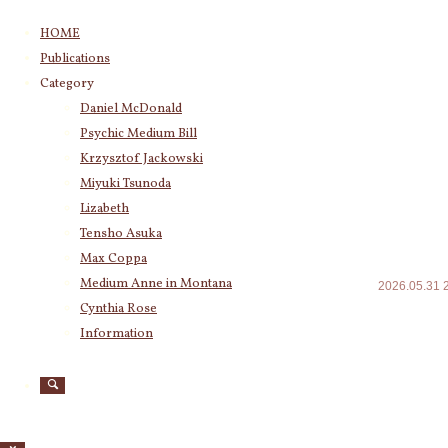
コ
HOME
ン
Publications
テ
Category
Category
ン
Daniel McDonald
ツ
Krzysztof Jackowski
(83)
Psychic Medium Bill
へ
Daniel McDonald
(243)
ス
Krzysztof Jackowski
Psychic Medium Bill
(11)
キ
Miyuki Tsunoda
Katherine
(23)
ッ
Miyuki Tsunoda
(2,917)
Lizabeth
プ
Lizabeth
(255)
Tensho Asuka
透視能力
Tensho Asuka
(3,027)
Max Coppa
Amanda Coppa
(210)
Medium Anne in Montana
2026.05.31
Max Coppa
(403)
Cynthia Rose
☆透視能力
Medium Anne in Montana
(21)
Information
Cynthia Rose
(4)
Archives