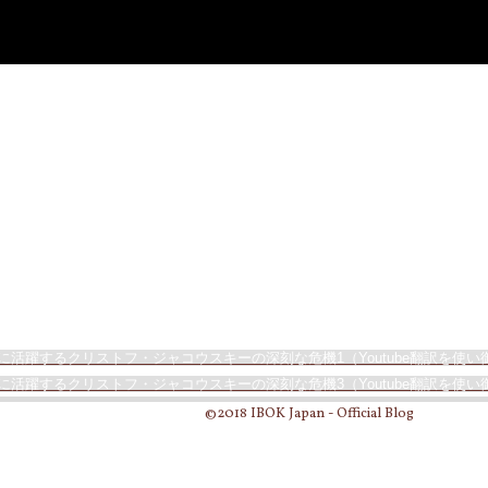
に活躍するクリストフ・ジャコウスキーの深刻な危機1（Youtube翻訳を使い
に活躍するクリストフ・ジャコウスキーの深刻な危機3（Youtube翻訳を使い
©2018 IBOK Japan - Official Blog
TopImage Art by Daniel McDo
IconImage Photograph by Maho
Design by Katsura Kogayu & Ru