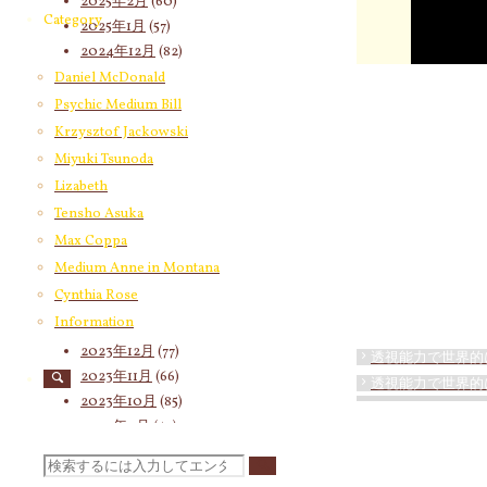
2025年2月
(60)
Category
2025年1月
(57)
2024年12月
(82)
2024年11月
(53)
Daniel McDonald
2024年10月
(65)
Psychic Medium Bill
2024年9月
(58)
Krzysztof Jackowski
2024年8月
(65)
Miyuki Tsunoda
2024年7月
(63)
Lizabeth
2024年6月
(72)
Tensho Asuka
2024年5月
(72)
Max Coppa
2024年4月
(72)
Medium Anne in Montana
2024年3月
(70)
Cynthia Rose
2024年2月
(55)
Information
2024年1月
(66)
2023年12月
(77)
透視能力で世界的
2023年11月
(66)
透視能力で世界的
2023年10月
(85)
2023年9月
(59)
2023年8月
(91)
検
2023年7月
(89)