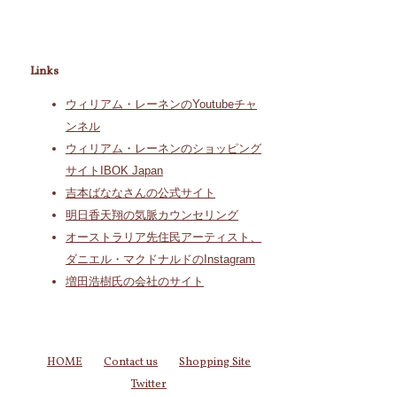
Links
ウィリアム・レーネンのYoutubeチャ
ンネル
ウィリアム・レーネンのショッピング
サイトIBOK Japan
吉本ばななさんの公式サイト
明日香天翔の気脈カウンセリング
オーストラリア先住民アーティスト、
ダニエル・マクドナルドのInstagram
増田浩樹氏の会社のサイト
HOME
Contact us
Shopping Site
Twitter